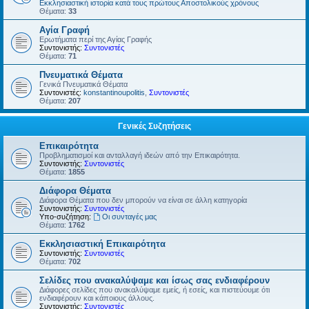
Εκκλησιαστική ιστορία κατά τους πρώτους Αποστολικούς χρόνους
Θέματα:
33
Αγία Γραφή
Ερωτήματα περί της Αγίας Γραφής
Συντονιστής:
Συντονιστές
Θέματα:
71
Πνευματικά Θέματα
Γενικά Πνευματικά Θέματα
Συντονιστές:
konstantinoupolitis
,
Συντονιστές
Θέματα:
207
Γενικές Συζητήσεις
Επικαιρότητα
Προβληματισμοί και ανταλλαγή ιδεών από την Επικαιρότητα.
Συντονιστής:
Συντονιστές
Θέματα:
1855
Διάφορα Θέματα
Διάφορα Θέματα που δεν μπορούν να είναι σε άλλη κατηγορία
Συντονιστής:
Συντονιστές
Υπο-συζήτηση:
Οι συνταγές μας
Θέματα:
1762
Εκκλησιαστική Επικαιρότητα
Συντονιστής:
Συντονιστές
Θέματα:
702
Σελίδες που ανακαλύψαμε και ίσως σας ενδιαφέρουν
Διάφορες σελίδες που ανακαλύψαμε εμείς, ή εσείς, και πιστεύουμε ότι
ενδιαφέρουν και κάποιους άλλους.
Συντονιστής:
Συντονιστές