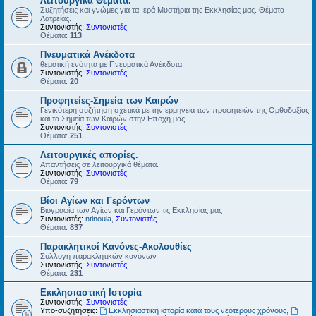
Λειτουργικά Θέματα.
Συζητήσεις και γνώμες για τα Ιερά Μυστήρια της Εκκλησίας μας. Θέματα
Λατρείας.
Συντονιστής:
Συντονιστές
Θέματα:
113
Πνευματικά Ανέκδοτα
θεματική ενότητα με Πνευματικά Ανέκδοτα.
Συντονιστής:
Συντονιστές
Θέματα:
20
Προφητείες-Σημεία των Καιρών
Γενικότερη συζήτηση σχετικά με την ερμηνεία των προφητειών της Ορθοδοξίας
και τα Σημεία των Καιρών στην Εποχή μας.
Συντονιστής:
Συντονιστές
Θέματα:
251
Λειτουργικές απορίες.
Απαντήσεις σε λειτουργικά θέματα.
Συντονιστής:
Συντονιστές
Θέματα:
79
Βίοι Αγίων και Γερόντων
Βιογραφία των Αγίων και Γερόντων τις Εκκλησίας μας
Συντονιστές:
ntinoula
,
Συντονιστές
Θέματα:
837
Παρακλητικοί Κανόνες-Ακολουθίες
Συλλογη παρακλητικών κανόνων
Συντονιστής:
Συντονιστές
Θέματα:
231
Εκκλησιαστική Ιστορία
Συντονιστής:
Συντονιστές
Υπο-συζητήσεις:
Εκκλησιαστική ιστορία κατά τους νεότερους χρόνους
,