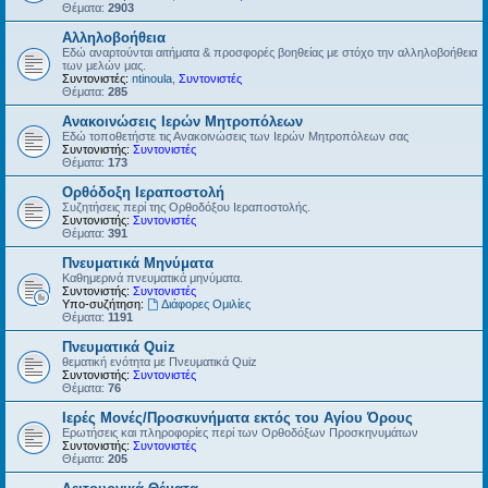
Θέματα:
2903
Αλληλοβοήθεια
Εδώ αναρτούνται αιτήματα & προσφορές βοηθείας με στόχο την αλληλοβοήθεια
των μελών μας.
Συντονιστές:
ntinoula
,
Συντονιστές
Θέματα:
285
Ανακοινώσεις Ιερών Μητροπόλεων
Εδώ τοποθετήστε τις Ανακοινώσεις των Ιερών Μητροπόλεων σας
Συντονιστής:
Συντονιστές
Θέματα:
173
Ορθόδοξη Ιεραποστολή
Συζητήσεις περί της Ορθοδόξου Ιεραποστολής.
Συντονιστής:
Συντονιστές
Θέματα:
391
Πνευματικά Μηνύματα
Καθημερινά πνευματικά μηνύματα.
Συντονιστής:
Συντονιστές
Υπο-συζήτηση:
Διάφορες Ομιλίες
Θέματα:
1191
Πνευματικά Quiz
θεματική ενότητα με Πνευματικά Quiz
Συντονιστής:
Συντονιστές
Θέματα:
76
Ιερές Μονές/Προσκυνήματα εκτός του Αγίου Όρους
Ερωτήσεις και πληροφορίες περί των Ορθοδόξων Προσκηνυμάτων
Συντονιστής:
Συντονιστές
Θέματα:
205