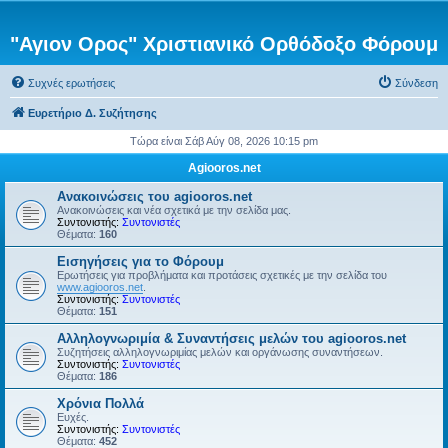
"Αγιον Ορος" Χριστιανικό Ορθόδοξο Φόρουμ
Συχνές ερωτήσεις
Σύνδεση
Ευρετήριο Δ. Συζήτησης
Τώρα είναι Σάβ Αύγ 08, 2026 10:15 pm
Agiooros.net
Ανακοινώσεις του agiooros.net
Ανακοινώσεις και νέα σχετικά με την σελίδα μας.
Συντονιστής:
Συντονιστές
Θέματα:
160
Εισηγήσεις για το Φόρουμ
Ερωτήσεις για προβλήματα και προτάσεις σχετικές με την σελίδα του
www.agiooros.net
.
Συντονιστής:
Συντονιστές
Θέματα:
151
Αλληλογνωριμία & Συναντήσεις μελών του agiooros.net
Συζητήσεις αλληλογνωριμίας μελών και οργάνωσης συναντήσεων.
Συντονιστής:
Συντονιστές
Θέματα:
186
Χρόνια Πολλά
Ευχές.
Συντονιστής:
Συντονιστές
Θέματα:
452