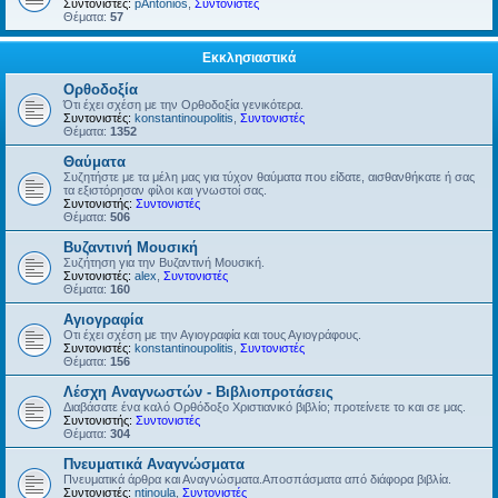
Συντονιστές:
pAntonios
,
Συντονιστές
Θέματα:
57
Εκκλησιαστικά
Ορθοδοξία
Ότι έχει σχέση με την Ορθοδοξία γενικότερα.
Συντονιστές:
konstantinoupolitis
,
Συντονιστές
Θέματα:
1352
Θαύματα
Συζητήστε με τα μέλη μας για τύχον θαύματα που είδατε, αισθανθήκατε ή σας
τα εξιστόρησαν φίλοι και γνωστοί σας.
Συντονιστής:
Συντονιστές
Θέματα:
506
Βυζαντινή Μουσική
Συζήτηση για την Βυζαντινή Μουσική.
Συντονιστές:
alex
,
Συντονιστές
Θέματα:
160
Αγιογραφία
Οτι έχει σχέση με την Αγιογραφία και τους Αγιογράφους.
Συντονιστές:
konstantinoupolitis
,
Συντονιστές
Θέματα:
156
Λέσχη Αναγνωστών - Βιβλιοπροτάσεις
Διαβάσατε ένα καλό Ορθόδοξο Χριστιανικό βιβλίο; προτείνετε το και σε μας.
Συντονιστής:
Συντονιστές
Θέματα:
304
Πνευματικά Αναγνώσματα
Πνευματικά άρθρα και Αναγνώσματα.Αποσπάσματα από διάφορα βιβλία.
Συντονιστές:
ntinoula
,
Συντονιστές