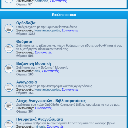
Συντονιστές:
pAntonios
,
Συντονιστές
Θέματα:
57
Εκκλησιαστικά
Ορθοδοξία
Ότι έχει σχέση με την Ορθοδοξία γενικότερα.
Συντονιστές:
konstantinoupolitis
,
Συντονιστές
Θέματα:
1352
Θαύματα
Συζητήστε με τα μέλη μας για τύχον θαύματα που είδατε, αισθανθήκατε ή σας
τα εξιστόρησαν φίλοι και γνωστοί σας.
Συντονιστής:
Συντονιστές
Θέματα:
506
Βυζαντινή Μουσική
Συζήτηση για την Βυζαντινή Μουσική.
Συντονιστές:
alex
,
Συντονιστές
Θέματα:
160
Αγιογραφία
Οτι έχει σχέση με την Αγιογραφία και τους Αγιογράφους.
Συντονιστές:
konstantinoupolitis
,
Συντονιστές
Θέματα:
156
Λέσχη Αναγνωστών - Βιβλιοπροτάσεις
Διαβάσατε ένα καλό Ορθόδοξο Χριστιανικό βιβλίο; προτείνετε το και σε μας.
Συντονιστής:
Συντονιστές
Θέματα:
304
Πνευματικά Αναγνώσματα
Πνευματικά άρθρα και Αναγνώσματα.Αποσπάσματα από διάφορα βιβλία.
Συντονιστές:
ntinoula
,
Συντονιστές