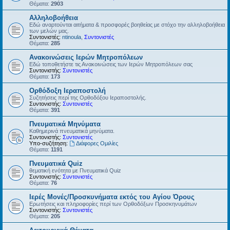
Θέματα:
2903
Αλληλοβοήθεια
Εδώ αναρτούνται αιτήματα & προσφορές βοηθείας με στόχο την αλληλοβοήθεια
των μελών μας.
Συντονιστές:
ntinoula
,
Συντονιστές
Θέματα:
285
Ανακοινώσεις Ιερών Μητροπόλεων
Εδώ τοποθετήστε τις Ανακοινώσεις των Ιερών Μητροπόλεων σας
Συντονιστής:
Συντονιστές
Θέματα:
173
Ορθόδοξη Ιεραποστολή
Συζητήσεις περί της Ορθοδόξου Ιεραποστολής.
Συντονιστής:
Συντονιστές
Θέματα:
391
Πνευματικά Μηνύματα
Καθημερινά πνευματικά μηνύματα.
Συντονιστής:
Συντονιστές
Υπο-συζήτηση:
Διάφορες Ομιλίες
Θέματα:
1191
Πνευματικά Quiz
θεματική ενότητα με Πνευματικά Quiz
Συντονιστής:
Συντονιστές
Θέματα:
76
Ιερές Μονές/Προσκυνήματα εκτός του Αγίου Όρους
Ερωτήσεις και πληροφορίες περί των Ορθοδόξων Προσκηνυμάτων
Συντονιστής:
Συντονιστές
Θέματα:
205