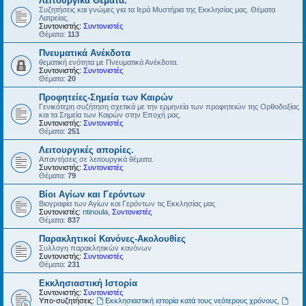
Λειτουργικά Θέματα.
Συζητήσεις και γνώμες για τα Ιερά Μυστήρια της Εκκλησίας μας. Θέματα
Λατρείας.
Συντονιστής:
Συντονιστές
Θέματα:
113
Πνευματικά Ανέκδοτα
θεματική ενότητα με Πνευματικά Ανέκδοτα.
Συντονιστής:
Συντονιστές
Θέματα:
20
Προφητείες-Σημεία των Καιρών
Γενικότερη συζήτηση σχετικά με την ερμηνεία των προφητειών της Ορθοδοξίας
και τα Σημεία των Καιρών στην Εποχή μας.
Συντονιστής:
Συντονιστές
Θέματα:
251
Λειτουργικές απορίες.
Απαντήσεις σε λειτουργικά θέματα.
Συντονιστής:
Συντονιστές
Θέματα:
79
Βίοι Αγίων και Γερόντων
Βιογραφία των Αγίων και Γερόντων τις Εκκλησίας μας
Συντονιστές:
ntinoula
,
Συντονιστές
Θέματα:
837
Παρακλητικοί Κανόνες-Ακολουθίες
Συλλογη παρακλητικών κανόνων
Συντονιστής:
Συντονιστές
Θέματα:
231
Εκκλησιαστική Ιστορία
Συντονιστής:
Συντονιστές
Υπο-συζητήσεις:
Εκκλησιαστική ιστορία κατά τους νεότερους χρόνους
,