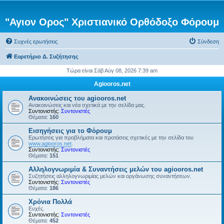
"Αγιον Ορος" Χριστιανικό Ορθόδοξο Φόρουμ
Συχνές ερωτήσεις
Σύνδεση
Ευρετήριο Δ. Συζήτησης
Τώρα είναι Σάβ Αύγ 08, 2026 7:39 am
Agiooros.net
Ανακοινώσεις του agiooros.net
Ανακοινώσεις και νέα σχετικά με την σελίδα μας.
Συντονιστής:
Συντονιστές
Θέματα:
160
Εισηγήσεις για το Φόρουμ
Ερωτήσεις για προβλήματα και προτάσεις σχετικές με την σελίδα του
www.agiooros.net
.
Συντονιστής:
Συντονιστές
Θέματα:
151
Αλληλογνωριμία & Συναντήσεις μελών του agiooros.net
Συζητήσεις αλληλογνωριμίας μελών και οργάνωσης συναντήσεων.
Συντονιστής:
Συντονιστές
Θέματα:
186
Χρόνια Πολλά
Ευχές.
Συντονιστής:
Συντονιστές
Θέματα:
452