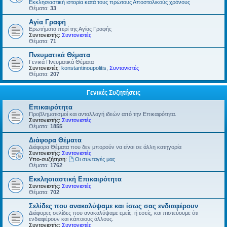
Εκκλησιαστική ιστορία κατά τους πρώτους Αποστολικούς χρόνους
Θέματα:
33
Αγία Γραφή
Ερωτήματα περί της Αγίας Γραφής
Συντονιστής:
Συντονιστές
Θέματα:
71
Πνευματικά Θέματα
Γενικά Πνευματικά Θέματα
Συντονιστές:
konstantinoupolitis
,
Συντονιστές
Θέματα:
207
Γενικές Συζητήσεις
Επικαιρότητα
Προβληματισμοί και ανταλλαγή ιδεών από την Επικαιρότητα.
Συντονιστής:
Συντονιστές
Θέματα:
1855
Διάφορα Θέματα
Διάφορα Θέματα που δεν μπορούν να είναι σε άλλη κατηγορία
Συντονιστής:
Συντονιστές
Υπο-συζήτηση:
Οι συνταγές μας
Θέματα:
1762
Εκκλησιαστική Επικαιρότητα
Συντονιστής:
Συντονιστές
Θέματα:
702
Σελίδες που ανακαλύψαμε και ίσως σας ενδιαφέρουν
Διάφορες σελίδες που ανακαλύψαμε εμείς, ή εσείς, και πιστεύουμε ότι
ενδιαφέρουν και κάποιους άλλους.
Συντονιστής:
Συντονιστές