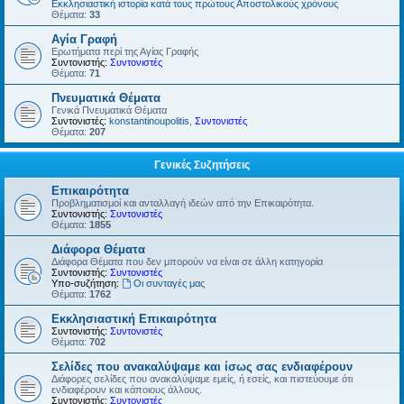
Εκκλησιαστική ιστορία κατά τους πρώτους Αποστολικούς χρόνους
Θέματα:
33
Αγία Γραφή
Ερωτήματα περί της Αγίας Γραφής
Συντονιστής:
Συντονιστές
Θέματα:
71
Πνευματικά Θέματα
Γενικά Πνευματικά Θέματα
Συντονιστές:
konstantinoupolitis
,
Συντονιστές
Θέματα:
207
Γενικές Συζητήσεις
Επικαιρότητα
Προβληματισμοί και ανταλλαγή ιδεών από την Επικαιρότητα.
Συντονιστής:
Συντονιστές
Θέματα:
1855
Διάφορα Θέματα
Διάφορα Θέματα που δεν μπορούν να είναι σε άλλη κατηγορία
Συντονιστής:
Συντονιστές
Υπο-συζήτηση:
Οι συνταγές μας
Θέματα:
1762
Εκκλησιαστική Επικαιρότητα
Συντονιστής:
Συντονιστές
Θέματα:
702
Σελίδες που ανακαλύψαμε και ίσως σας ενδιαφέρουν
Διάφορες σελίδες που ανακαλύψαμε εμείς, ή εσείς, και πιστεύουμε ότι
ενδιαφέρουν και κάποιους άλλους.
Συντονιστής:
Συντονιστές