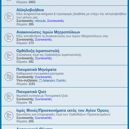
Θέματα:
2903
Αλληλοβοήθεια
Εδώ αναρτούνται αιτήματα & προσφορές βοηθείας με στόχο την αλληλοβοήθεια
των μελών μας.
Συντονιστές:
ntinoula
,
Συντονιστές
Θέματα:
285
Ανακοινώσεις Ιερών Μητροπόλεων
Εδώ τοποθετήστε τις Ανακοινώσεις των Ιερών Μητροπόλεων σας
Συντονιστής:
Συντονιστές
Θέματα:
173
Ορθόδοξη Ιεραποστολή
Συζητήσεις περί της Ορθοδόξου Ιεραποστολής.
Συντονιστής:
Συντονιστές
Θέματα:
391
Πνευματικά Μηνύματα
Καθημερινά πνευματικά μηνύματα.
Συντονιστής:
Συντονιστές
Υπο-συζήτηση:
Διάφορες Ομιλίες
Θέματα:
1191
Πνευματικά Quiz
θεματική ενότητα με Πνευματικά Quiz
Συντονιστής:
Συντονιστές
Θέματα:
76
Ιερές Μονές/Προσκυνήματα εκτός του Αγίου Όρους
Ερωτήσεις και πληροφορίες περί των Ορθοδόξων Προσκηνυμάτων
Συντονιστής:
Συντονιστές
Θέματα:
205