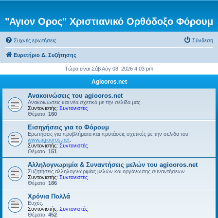
"Αγιον Ορος" Χριστιανικό Ορθόδοξο Φόρουμ
Συχνές ερωτήσεις
Σύνδεση
Ευρετήριο Δ. Συζήτησης
Τώρα είναι Σάβ Αύγ 08, 2026 4:03 pm
Agiooros.net
Ανακοινώσεις του agiooros.net
Ανακοινώσεις και νέα σχετικά με την σελίδα μας.
Συντονιστής:
Συντονιστές
Θέματα:
160
Εισηγήσεις για το Φόρουμ
Ερωτήσεις για προβλήματα και προτάσεις σχετικές με την σελίδα του
www.agiooros.net
.
Συντονιστής:
Συντονιστές
Θέματα:
151
Αλληλογνωριμία & Συναντήσεις μελών του agiooros.net
Συζητήσεις αλληλογνωριμίας μελών και οργάνωσης συναντήσεων.
Συντονιστής:
Συντονιστές
Θέματα:
186
Χρόνια Πολλά
Ευχές.
Συντονιστής:
Συντονιστές
Θέματα:
452