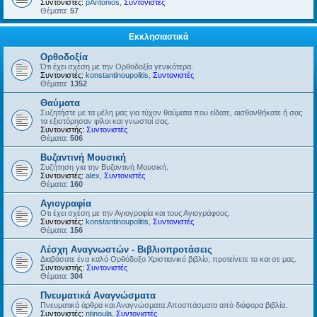
Συντονιστές:
pAntonios
,
Συντονιστές
Θέματα:
57
Εκκλησιαστικά
Ορθοδοξία
Ότι έχει σχέση με την Ορθοδοξία γενικότερα.
Συντονιστές:
konstantinoupolitis
,
Συντονιστές
Θέματα:
1352
Θαύματα
Συζητήστε με τα μέλη μας για τύχον θαύματα που είδατε, αισθανθήκατε ή σας
τα εξιστόρησαν φίλοι και γνωστοί σας.
Συντονιστής:
Συντονιστές
Θέματα:
506
Βυζαντινή Μουσική
Συζήτηση για την Βυζαντινή Μουσική.
Συντονιστές:
alex
,
Συντονιστές
Θέματα:
160
Αγιογραφία
Οτι έχει σχέση με την Αγιογραφία και τους Αγιογράφους.
Συντονιστές:
konstantinoupolitis
,
Συντονιστές
Θέματα:
156
Λέσχη Αναγνωστών - Βιβλιοπροτάσεις
Διαβάσατε ένα καλό Ορθόδοξο Χριστιανικό βιβλίο; προτείνετε το και σε μας.
Συντονιστής:
Συντονιστές
Θέματα:
304
Πνευματικά Αναγνώσματα
Πνευματικά άρθρα και Αναγνώσματα.Αποσπάσματα από διάφορα βιβλία.
Συντονιστές:
ntinoula
,
Συντονιστές