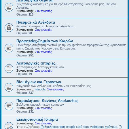
Λειτουργικά Θέματα.
Συζητήσεις και γνώμες για τα Ιερά Μυστήρια της Εκκλησίας μας. Θέματα
Λατρείας.
Συντονιστής:
Συντονιστές
Θέματα:
113
Πνευματικά Ανέκδοτα
θεματική ενότητα με Πνευματικά Ανέκδοτα.
Συντονιστής:
Συντονιστές
Θέματα:
20
Προφητείες-Σημεία των Καιρών
Γενικότερη συζήτηση σχετικά με την ερμηνεία των προφητειών της Ορθοδοξίας
και τα Σημεία των Καιρών στην Εποχή μας.
Συντονιστής:
Συντονιστές
Θέματα:
251
Λειτουργικές απορίες.
Απαντήσεις σε λειτουργικά θέματα.
Συντονιστής:
Συντονιστές
Θέματα:
79
Βίοι Αγίων και Γερόντων
Βιογραφία των Αγίων και Γερόντων τις Εκκλησίας μας
Συντονιστές:
ntinoula
,
Συντονιστές
Θέματα:
837
Παρακλητικοί Κανόνες-Ακολουθίες
Συλλογη παρακλητικών κανόνων
Συντονιστής:
Συντονιστές
Θέματα:
231
Εκκλησιαστική Ιστορία
Συντονιστής:
Συντονιστές
Υπο-συζητήσεις:
Εκκλησιαστική ιστορία κατά τους νεότερους χρόνους
,