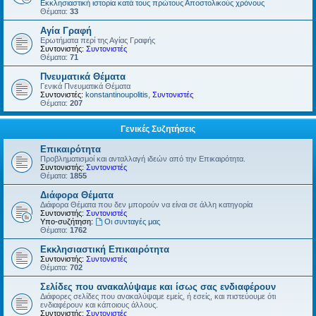
Εκκλησιαστική ιστορία κατά τους πρώτους Αποστολικούς χρόνους
Θέματα:
33
Αγία Γραφή
Ερωτήματα περί της Αγίας Γραφής
Συντονιστής:
Συντονιστές
Θέματα:
71
Πνευματικά Θέματα
Γενικά Πνευματικά Θέματα
Συντονιστές:
konstantinoupolitis
,
Συντονιστές
Θέματα:
207
Γενικές Συζητήσεις
Επικαιρότητα
Προβληματισμοί και ανταλλαγή ιδεών από την Επικαιρότητα.
Συντονιστής:
Συντονιστές
Θέματα:
1855
Διάφορα Θέματα
Διάφορα Θέματα που δεν μπορούν να είναι σε άλλη κατηγορία
Συντονιστής:
Συντονιστές
Υπο-συζήτηση:
Οι συνταγές μας
Θέματα:
1762
Εκκλησιαστική Επικαιρότητα
Συντονιστής:
Συντονιστές
Θέματα:
702
Σελίδες που ανακαλύψαμε και ίσως σας ενδιαφέρουν
Διάφορες σελίδες που ανακαλύψαμε εμείς, ή εσείς, και πιστεύουμε ότι
ενδιαφέρουν και κάποιους άλλους.
Συντονιστής:
Συντονιστές