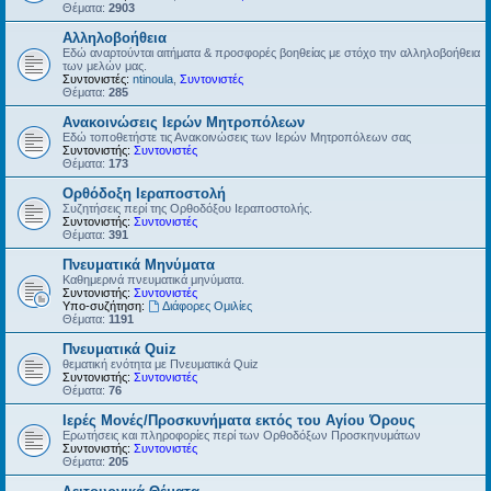
Θέματα:
2903
Αλληλοβοήθεια
Εδώ αναρτούνται αιτήματα & προσφορές βοηθείας με στόχο την αλληλοβοήθεια
των μελών μας.
Συντονιστές:
ntinoula
,
Συντονιστές
Θέματα:
285
Ανακοινώσεις Ιερών Μητροπόλεων
Εδώ τοποθετήστε τις Ανακοινώσεις των Ιερών Μητροπόλεων σας
Συντονιστής:
Συντονιστές
Θέματα:
173
Ορθόδοξη Ιεραποστολή
Συζητήσεις περί της Ορθοδόξου Ιεραποστολής.
Συντονιστής:
Συντονιστές
Θέματα:
391
Πνευματικά Μηνύματα
Καθημερινά πνευματικά μηνύματα.
Συντονιστής:
Συντονιστές
Υπο-συζήτηση:
Διάφορες Ομιλίες
Θέματα:
1191
Πνευματικά Quiz
θεματική ενότητα με Πνευματικά Quiz
Συντονιστής:
Συντονιστές
Θέματα:
76
Ιερές Μονές/Προσκυνήματα εκτός του Αγίου Όρους
Ερωτήσεις και πληροφορίες περί των Ορθοδόξων Προσκηνυμάτων
Συντονιστής:
Συντονιστές
Θέματα:
205