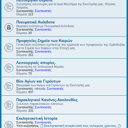
Λειτουργικά Θέματα.
Συζητήσεις και γνώμες για τα Ιερά Μυστήρια της Εκκλησίας μας. Θέματα
Λατρείας.
Συντονιστής:
Συντονιστές
Θέματα:
113
Πνευματικά Ανέκδοτα
θεματική ενότητα με Πνευματικά Ανέκδοτα.
Συντονιστής:
Συντονιστές
Θέματα:
20
Προφητείες-Σημεία των Καιρών
Γενικότερη συζήτηση σχετικά με την ερμηνεία των προφητειών της Ορθοδοξίας
και τα Σημεία των Καιρών στην Εποχή μας.
Συντονιστής:
Συντονιστές
Θέματα:
251
Λειτουργικές απορίες.
Απαντήσεις σε λειτουργικά θέματα.
Συντονιστής:
Συντονιστές
Θέματα:
79
Βίοι Αγίων και Γερόντων
Βιογραφία των Αγίων και Γερόντων τις Εκκλησίας μας
Συντονιστές:
ntinoula
,
Συντονιστές
Θέματα:
837
Παρακλητικοί Κανόνες-Ακολουθίες
Συλλογη παρακλητικών κανόνων
Συντονιστής:
Συντονιστές
Θέματα:
231
Εκκλησιαστική Ιστορία
Συντονιστής:
Συντονιστές
Υπο-συζητήσεις:
Εκκλησιαστική ιστορία κατά τους νεότερους χρόνους
,