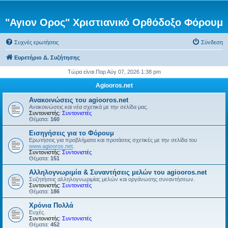
"Αγιον Ορος" Χριστιανικό Ορθόδοξο Φόρουμ
Συχνές ερωτήσεις
Σύνδεση
Ευρετήριο Δ. Συζήτησης
Τώρα είναι Παρ Αύγ 07, 2026 1:38 pm
Agiooros.net
Ανακοινώσεις του agiooros.net
Ανακοινώσεις και νέα σχετικά με την σελίδα μας.
Συντονιστής:
Συντονιστές
Θέματα:
160
Εισηγήσεις για το Φόρουμ
Ερωτήσεις για προβλήματα και προτάσεις σχετικές με την σελίδα του
www.agiooros.net
.
Συντονιστής:
Συντονιστές
Θέματα:
151
Αλληλογνωριμία & Συναντήσεις μελών του agiooros.net
Συζητήσεις αλληλογνωριμίας μελών και οργάνωσης συναντήσεων.
Συντονιστής:
Συντονιστές
Θέματα:
186
Χρόνια Πολλά
Ευχές.
Συντονιστής:
Συντονιστές
Θέματα:
452