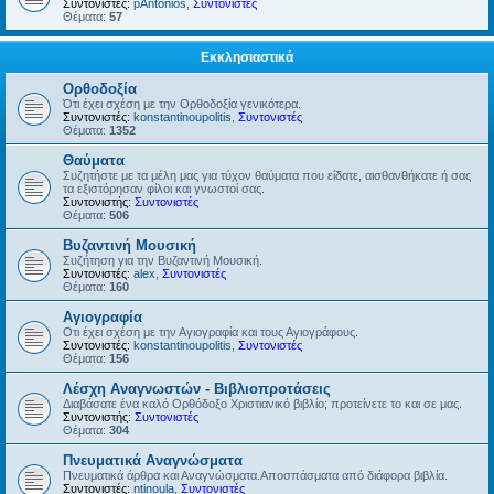
Συντονιστές:
pAntonios
,
Συντονιστές
Θέματα:
57
Εκκλησιαστικά
Ορθοδοξία
Ότι έχει σχέση με την Ορθοδοξία γενικότερα.
Συντονιστές:
konstantinoupolitis
,
Συντονιστές
Θέματα:
1352
Θαύματα
Συζητήστε με τα μέλη μας για τύχον θαύματα που είδατε, αισθανθήκατε ή σας
τα εξιστόρησαν φίλοι και γνωστοί σας.
Συντονιστής:
Συντονιστές
Θέματα:
506
Βυζαντινή Μουσική
Συζήτηση για την Βυζαντινή Μουσική.
Συντονιστές:
alex
,
Συντονιστές
Θέματα:
160
Αγιογραφία
Οτι έχει σχέση με την Αγιογραφία και τους Αγιογράφους.
Συντονιστές:
konstantinoupolitis
,
Συντονιστές
Θέματα:
156
Λέσχη Αναγνωστών - Βιβλιοπροτάσεις
Διαβάσατε ένα καλό Ορθόδοξο Χριστιανικό βιβλίο; προτείνετε το και σε μας.
Συντονιστής:
Συντονιστές
Θέματα:
304
Πνευματικά Αναγνώσματα
Πνευματικά άρθρα και Αναγνώσματα.Αποσπάσματα από διάφορα βιβλία.
Συντονιστές:
ntinoula
,
Συντονιστές