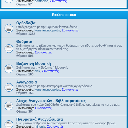
Συντονιστές:
pAntonios
,
Συντονιστές
Θέματα:
57
Εκκλησιαστικά
Ορθοδοξία
Ότι έχει σχέση με την Ορθοδοξία γενικότερα.
Συντονιστές:
konstantinoupolitis
,
Συντονιστές
Θέματα:
1352
Θαύματα
Συζητήστε με τα μέλη μας για τύχον θαύματα που είδατε, αισθανθήκατε ή σας
τα εξιστόρησαν φίλοι και γνωστοί σας.
Συντονιστής:
Συντονιστές
Θέματα:
506
Βυζαντινή Μουσική
Συζήτηση για την Βυζαντινή Μουσική.
Συντονιστές:
alex
,
Συντονιστές
Θέματα:
160
Αγιογραφία
Οτι έχει σχέση με την Αγιογραφία και τους Αγιογράφους.
Συντονιστές:
konstantinoupolitis
,
Συντονιστές
Θέματα:
156
Λέσχη Αναγνωστών - Βιβλιοπροτάσεις
Διαβάσατε ένα καλό Ορθόδοξο Χριστιανικό βιβλίο; προτείνετε το και σε μας.
Συντονιστής:
Συντονιστές
Θέματα:
304
Πνευματικά Αναγνώσματα
Πνευματικά άρθρα και Αναγνώσματα.Αποσπάσματα από διάφορα βιβλία.
Συντονιστές:
ntinoula
,
Συντονιστές