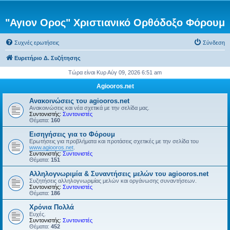
"Αγιον Ορος" Χριστιανικό Ορθόδοξο Φόρουμ
Συχνές ερωτήσεις
Σύνδεση
Ευρετήριο Δ. Συζήτησης
Τώρα είναι Κυρ Αύγ 09, 2026 6:51 am
Agiooros.net
Ανακοινώσεις του agiooros.net
Ανακοινώσεις και νέα σχετικά με την σελίδα μας.
Συντονιστής:
Συντονιστές
Θέματα:
160
Εισηγήσεις για το Φόρουμ
Ερωτήσεις για προβλήματα και προτάσεις σχετικές με την σελίδα του
www.agiooros.net
.
Συντονιστής:
Συντονιστές
Θέματα:
151
Αλληλογνωριμία & Συναντήσεις μελών του agiooros.net
Συζητήσεις αλληλογνωριμίας μελών και οργάνωσης συναντήσεων.
Συντονιστής:
Συντονιστές
Θέματα:
186
Χρόνια Πολλά
Ευχές.
Συντονιστής:
Συντονιστές
Θέματα:
452