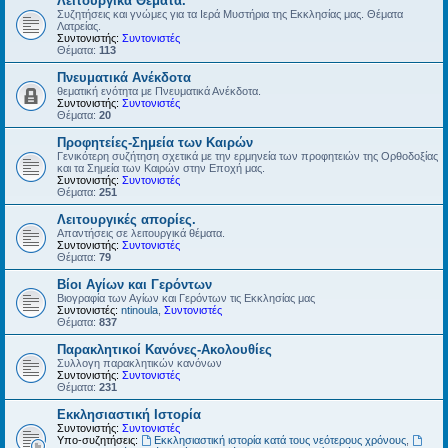
Λειτουργικά Θέματα.
Συζητήσεις και γνώμες για τα Ιερά Μυστήρια της Εκκλησίας μας. Θέματα
Λατρείας.
Συντονιστής:
Συντονιστές
Θέματα:
113
Πνευματικά Ανέκδοτα
θεματική ενότητα με Πνευματικά Ανέκδοτα.
Συντονιστής:
Συντονιστές
Θέματα:
20
Προφητείες-Σημεία των Καιρών
Γενικότερη συζήτηση σχετικά με την ερμηνεία των προφητειών της Ορθοδοξίας
και τα Σημεία των Καιρών στην Εποχή μας.
Συντονιστής:
Συντονιστές
Θέματα:
251
Λειτουργικές απορίες.
Απαντήσεις σε λειτουργικά θέματα.
Συντονιστής:
Συντονιστές
Θέματα:
79
Βίοι Αγίων και Γερόντων
Βιογραφία των Αγίων και Γερόντων τις Εκκλησίας μας
Συντονιστές:
ntinoula
,
Συντονιστές
Θέματα:
837
Παρακλητικοί Κανόνες-Ακολουθίες
Συλλογη παρακλητικών κανόνων
Συντονιστής:
Συντονιστές
Θέματα:
231
Εκκλησιαστική Ιστορία
Συντονιστής:
Συντονιστές
Υπο-συζητήσεις:
Εκκλησιαστική ιστορία κατά τους νεότερους χρόνους
,