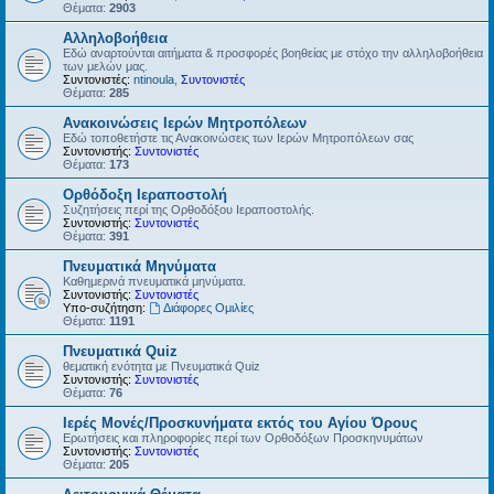
Θέματα:
2903
Αλληλοβοήθεια
Εδώ αναρτούνται αιτήματα & προσφορές βοηθείας με στόχο την αλληλοβοήθεια
των μελών μας.
Συντονιστές:
ntinoula
,
Συντονιστές
Θέματα:
285
Ανακοινώσεις Ιερών Μητροπόλεων
Εδώ τοποθετήστε τις Ανακοινώσεις των Ιερών Μητροπόλεων σας
Συντονιστής:
Συντονιστές
Θέματα:
173
Ορθόδοξη Ιεραποστολή
Συζητήσεις περί της Ορθοδόξου Ιεραποστολής.
Συντονιστής:
Συντονιστές
Θέματα:
391
Πνευματικά Μηνύματα
Καθημερινά πνευματικά μηνύματα.
Συντονιστής:
Συντονιστές
Υπο-συζήτηση:
Διάφορες Ομιλίες
Θέματα:
1191
Πνευματικά Quiz
θεματική ενότητα με Πνευματικά Quiz
Συντονιστής:
Συντονιστές
Θέματα:
76
Ιερές Μονές/Προσκυνήματα εκτός του Αγίου Όρους
Ερωτήσεις και πληροφορίες περί των Ορθοδόξων Προσκηνυμάτων
Συντονιστής:
Συντονιστές
Θέματα:
205