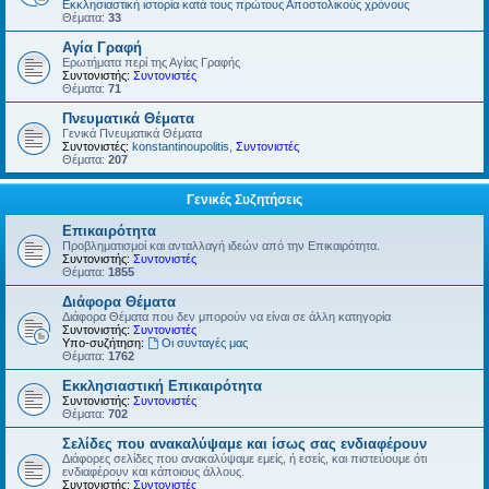
Εκκλησιαστική ιστορία κατά τους πρώτους Αποστολικούς χρόνους
Θέματα:
33
Αγία Γραφή
Ερωτήματα περί της Αγίας Γραφής
Συντονιστής:
Συντονιστές
Θέματα:
71
Πνευματικά Θέματα
Γενικά Πνευματικά Θέματα
Συντονιστές:
konstantinoupolitis
,
Συντονιστές
Θέματα:
207
Γενικές Συζητήσεις
Επικαιρότητα
Προβληματισμοί και ανταλλαγή ιδεών από την Επικαιρότητα.
Συντονιστής:
Συντονιστές
Θέματα:
1855
Διάφορα Θέματα
Διάφορα Θέματα που δεν μπορούν να είναι σε άλλη κατηγορία
Συντονιστής:
Συντονιστές
Υπο-συζήτηση:
Οι συνταγές μας
Θέματα:
1762
Εκκλησιαστική Επικαιρότητα
Συντονιστής:
Συντονιστές
Θέματα:
702
Σελίδες που ανακαλύψαμε και ίσως σας ενδιαφέρουν
Διάφορες σελίδες που ανακαλύψαμε εμείς, ή εσείς, και πιστεύουμε ότι
ενδιαφέρουν και κάποιους άλλους.
Συντονιστής:
Συντονιστές