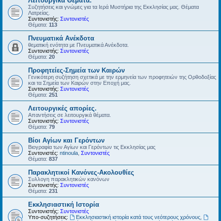
Λειτουργικά Θέματα.
Συζητήσεις και γνώμες για τα Ιερά Μυστήρια της Εκκλησίας μας. Θέματα
Λατρείας.
Συντονιστής:
Συντονιστές
Θέματα:
113
Πνευματικά Ανέκδοτα
θεματική ενότητα με Πνευματικά Ανέκδοτα.
Συντονιστής:
Συντονιστές
Θέματα:
20
Προφητείες-Σημεία των Καιρών
Γενικότερη συζήτηση σχετικά με την ερμηνεία των προφητειών της Ορθοδοξίας
και τα Σημεία των Καιρών στην Εποχή μας.
Συντονιστής:
Συντονιστές
Θέματα:
251
Λειτουργικές απορίες.
Απαντήσεις σε λειτουργικά θέματα.
Συντονιστής:
Συντονιστές
Θέματα:
79
Βίοι Αγίων και Γερόντων
Βιογραφία των Αγίων και Γερόντων τις Εκκλησίας μας
Συντονιστές:
ntinoula
,
Συντονιστές
Θέματα:
837
Παρακλητικοί Κανόνες-Ακολουθίες
Συλλογη παρακλητικών κανόνων
Συντονιστής:
Συντονιστές
Θέματα:
231
Εκκλησιαστική Ιστορία
Συντονιστής:
Συντονιστές
Υπο-συζητήσεις:
Εκκλησιαστική ιστορία κατά τους νεότερους χρόνους
,