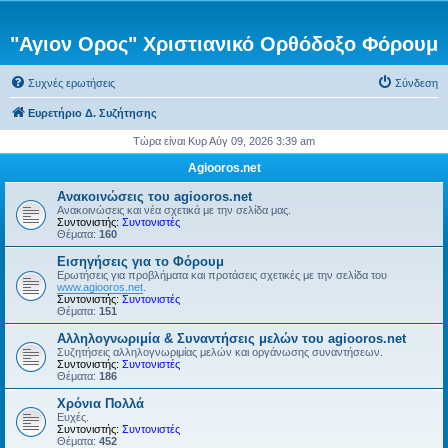
"Αγιον Ορος" Χριστιανικό Ορθόδοξο Φόρουμ
Συχνές ερωτήσεις
Σύνδεση
Ευρετήριο Δ. Συζήτησης
Τώρα είναι Κυρ Αύγ 09, 2026 3:39 am
Agiooros.net
Ανακοινώσεις του agiooros.net
Ανακοινώσεις και νέα σχετικά με την σελίδα μας.
Συντονιστής:
Συντονιστές
Θέματα:
160
Εισηγήσεις για το Φόρουμ
Ερωτήσεις για προβλήματα και προτάσεις σχετικές με την σελίδα του
www.agiooros.net
.
Συντονιστής:
Συντονιστές
Θέματα:
151
Αλληλογνωριμία & Συναντήσεις μελών του agiooros.net
Συζητήσεις αλληλογνωριμίας μελών και οργάνωσης συναντήσεων.
Συντονιστής:
Συντονιστές
Θέματα:
186
Χρόνια Πολλά
Ευχές.
Συντονιστής:
Συντονιστές
Θέματα:
452