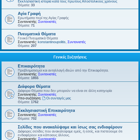
Εκκλησιαστική ιστορία κατά τους πρώτους Αποστολικούς χρόνους
Θέματα:
33
Αγία Γραφή
Ερωτήματα περί της Αγίας Γραφής
Συντονιστής:
Συντονιστές
Θέματα:
71
Πνευματικά Θέματα
Γενικά Πνευματικά Θέματα
Συντονιστές:
konstantinoupolitis
,
Συντονιστές
Θέματα:
207
Γενικές Συζητήσεις
Επικαιρότητα
Προβληματισμοί και ανταλλαγή ιδεών από την Επικαιρότητα.
Συντονιστής:
Συντονιστές
Θέματα:
1855
Διάφορα Θέματα
Διάφορα Θέματα που δεν μπορούν να είναι σε άλλη κατηγορία
Συντονιστής:
Συντονιστές
Υπο-συζήτηση:
Οι συνταγές μας
Θέματα:
1762
Εκκλησιαστική Επικαιρότητα
Συντονιστής:
Συντονιστές
Θέματα:
702
Σελίδες που ανακαλύψαμε και ίσως σας ενδιαφέρουν
Διάφορες σελίδες που ανακαλύψαμε εμείς, ή εσείς, και πιστεύουμε ότι
ενδιαφέρουν και κάποιους άλλους.
Συντονιστής:
Συντονιστές