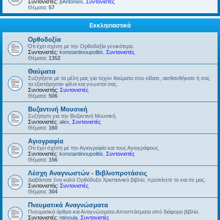
Συντονιστές:
pAntonios
,
Συντονιστές
Θέματα:
57
Εκκλησιαστικά
Ορθοδοξία
Ότι έχει σχέση με την Ορθοδοξία γενικότερα.
Συντονιστές:
konstantinoupolitis
,
Συντονιστές
Θέματα:
1352
Θαύματα
Συζητήστε με τα μέλη μας για τύχον θαύματα που είδατε, αισθανθήκατε ή σας
τα εξιστόρησαν φίλοι και γνωστοί σας.
Συντονιστής:
Συντονιστές
Θέματα:
506
Βυζαντινή Μουσική
Συζήτηση για την Βυζαντινή Μουσική.
Συντονιστές:
alex
,
Συντονιστές
Θέματα:
160
Αγιογραφία
Οτι έχει σχέση με την Αγιογραφία και τους Αγιογράφους.
Συντονιστές:
konstantinoupolitis
,
Συντονιστές
Θέματα:
156
Λέσχη Αναγνωστών - Βιβλιοπροτάσεις
Διαβάσατε ένα καλό Ορθόδοξο Χριστιανικό βιβλίο; προτείνετε το και σε μας.
Συντονιστής:
Συντονιστές
Θέματα:
304
Πνευματικά Αναγνώσματα
Πνευματικά άρθρα και Αναγνώσματα.Αποσπάσματα από διάφορα βιβλία.
Συντονιστές:
ntinoula
,
Συντονιστές