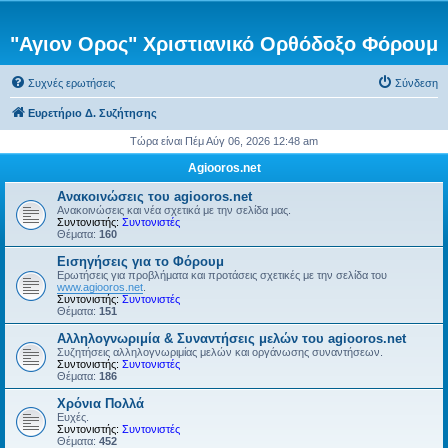
"Αγιον Ορος" Χριστιανικό Ορθόδοξο Φόρουμ
Συχνές ερωτήσεις
Σύνδεση
Ευρετήριο Δ. Συζήτησης
Τώρα είναι Πέμ Αύγ 06, 2026 12:48 am
Agiooros.net
Ανακοινώσεις του agiooros.net
Ανακοινώσεις και νέα σχετικά με την σελίδα μας.
Συντονιστής:
Συντονιστές
Θέματα:
160
Εισηγήσεις για το Φόρουμ
Ερωτήσεις για προβλήματα και προτάσεις σχετικές με την σελίδα του
www.agiooros.net
.
Συντονιστής:
Συντονιστές
Θέματα:
151
Αλληλογνωριμία & Συναντήσεις μελών του agiooros.net
Συζητήσεις αλληλογνωριμίας μελών και οργάνωσης συναντήσεων.
Συντονιστής:
Συντονιστές
Θέματα:
186
Χρόνια Πολλά
Ευχές.
Συντονιστής:
Συντονιστές
Θέματα:
452