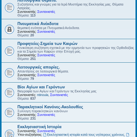
Λειτουργικά Θέματα.
Συζητήσεις και γνώμες για τα Ιερά Μυστήρια της Εκκλησίας μας. Θέματα
Λατρείας.
Συντονιστής:
Συντονιστές
Θέματα:
113
Πνευματικά Ανέκδοτα
θεματική ενότητα με Πνευματικά Ανέκδοτα.
Συντονιστής:
Συντονιστές
Θέματα:
20
Προφητείες-Σημεία των Καιρών
Γενικότερη συζήτηση σχετικά με την ερμηνεία των προφητειών της Ορθοδοξίας
και τα Σημεία των Καιρών στην Εποχή μας.
Συντονιστής:
Συντονιστές
Θέματα:
251
Λειτουργικές απορίες.
Απαντήσεις σε λειτουργικά θέματα.
Συντονιστής:
Συντονιστές
Θέματα:
79
Βίοι Αγίων και Γερόντων
Βιογραφία των Αγίων και Γερόντων τις Εκκλησίας μας
Συντονιστές:
ntinoula
,
Συντονιστές
Θέματα:
837
Παρακλητικοί Κανόνες-Ακολουθίες
Συλλογη παρακλητικών κανόνων
Συντονιστής:
Συντονιστές
Θέματα:
231
Εκκλησιαστική Ιστορία
Συντονιστής:
Συντονιστές
Υπο-συζητήσεις:
Εκκλησιαστική ιστορία κατά τους νεότερους χρόνους
,