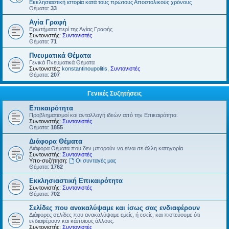
Εκκλησιαστική ιστορία κατά τους πρώτους Αποστολικούς χρόνους
Θέματα:
33
Αγία Γραφή
Ερωτήματα περί της Αγίας Γραφής
Συντονιστής:
Συντονιστές
Θέματα:
71
Πνευματικά Θέματα
Γενικά Πνευματικά Θέματα
Συντονιστές:
konstantinoupolitis
,
Συντονιστές
Θέματα:
207
Γενικές Συζητήσεις
Επικαιρότητα
Προβληματισμοί και ανταλλαγή ιδεών από την Επικαιρότητα.
Συντονιστής:
Συντονιστές
Θέματα:
1855
Διάφορα Θέματα
Διάφορα Θέματα που δεν μπορούν να είναι σε άλλη κατηγορία
Συντονιστής:
Συντονιστές
Υπο-συζήτηση:
Οι συνταγές μας
Θέματα:
1762
Εκκλησιαστική Επικαιρότητα
Συντονιστής:
Συντονιστές
Θέματα:
702
Σελίδες που ανακαλύψαμε και ίσως σας ενδιαφέρουν
Διάφορες σελίδες που ανακαλύψαμε εμείς, ή εσείς, και πιστεύουμε ότι
ενδιαφέρουν και κάποιους άλλους.
Συντονιστής:
Συντονιστές