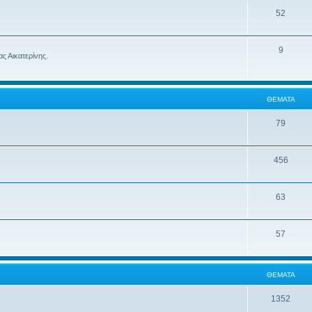
52
9
ς Αικατερίνης.
ΘΈΜΑΤΑ
79
456
63
57
ΘΈΜΑΤΑ
1352