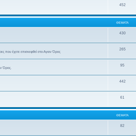
452
ΘΈΜΑΤΑ
430
265
έρες που έχετε επισκεφθεί στο Αγιον Όρος
95
ον Όρος.
442
61
ΘΈΜΑΤΑ
82