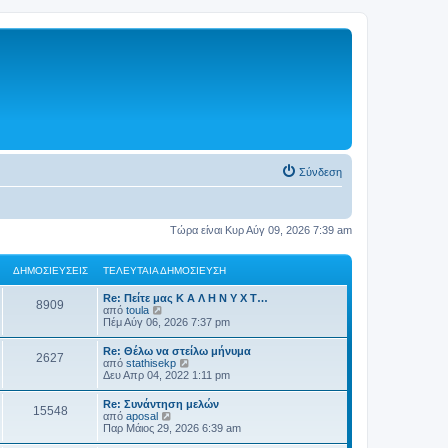
Σύνδεση
Τώρα είναι Κυρ Αύγ 09, 2026 7:39 am
ΔΗΜΟΣΙΕΎΣΕΙΣ
ΤΕΛΕΥΤΑΊΑ ΔΗΜΟΣΊΕΥΣΗ
Re: Πείτε μας Κ Α Λ Η Ν Υ Χ Τ…
8909
Π
από
toula
ρ
Πέμ Αύγ 06, 2026 7:37 pm
ο
β
Re: Θέλω να στείλω μήνυμα
2627
ο
Π
από
stathisekp
λ
ρ
Δευ Απρ 04, 2022 1:11 pm
ή
ο
τ
β
Re: Συνάντηση μελών
η
15548
ο
Π
από
aposal
ς
λ
ρ
Παρ Μάιος 29, 2026 6:39 am
τ
ή
ο
ε
τ