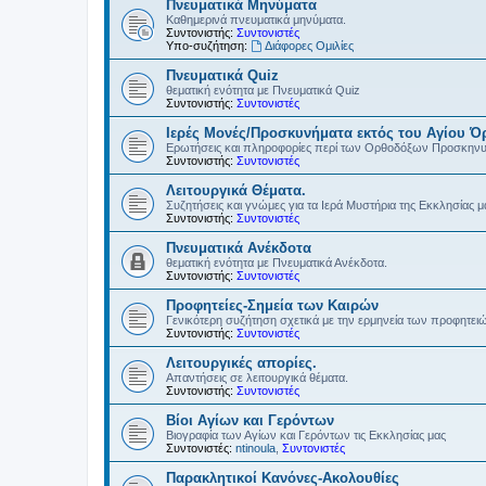
Πνευματικά Μηνύματα
Καθημερινά πνευματικά μηνύματα.
Συντονιστής:
Συντονιστές
Υπο-συζήτηση:
Διάφορες Ομιλίες
Πνευματικά Quiz
θεματική ενότητα με Πνευματικά Quiz
Συντονιστής:
Συντονιστές
Ιερές Μονές/Προσκυνήματα εκτός του Αγίου Ό
Ερωτήσεις και πληροφορίες περί των Ορθοδόξων Προσκην
Συντονιστής:
Συντονιστές
Λειτουργικά Θέματα.
Συζητήσεις και γνώμες για τα Ιερά Μυστήρια της Εκκλησίας μ
Συντονιστής:
Συντονιστές
Πνευματικά Ανέκδοτα
θεματική ενότητα με Πνευματικά Ανέκδοτα.
Συντονιστής:
Συντονιστές
Προφητείες-Σημεία των Καιρών
Γενικότερη συζήτηση σχετικά με την ερμηνεία των προφητει
Συντονιστής:
Συντονιστές
Λειτουργικές απορίες.
Απαντήσεις σε λειτουργικά θέματα.
Συντονιστής:
Συντονιστές
Βίοι Αγίων και Γερόντων
Βιογραφία των Αγίων και Γερόντων τις Εκκλησίας μας
Συντονιστές:
ntinoula
,
Συντονιστές
Παρακλητικοί Κανόνες-Ακολουθίες