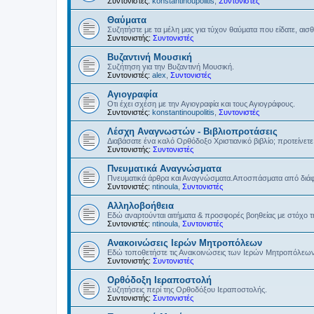
Συντονιστές:
konstantinoupolitis
,
Συντονιστές
Θαύματα
Συζητήστε με τα μέλη μας για τύχον θαύματα που είδατε, αισ
Συντονιστής:
Συντονιστές
Βυζαντινή Μουσική
Συζήτηση για την Βυζαντινή Μουσική.
Συντονιστές:
alex
,
Συντονιστές
Αγιογραφία
Οτι έχει σχέση με την Αγιογραφία και τους Αγιογράφους.
Συντονιστές:
konstantinoupolitis
,
Συντονιστές
Λέσχη Αναγνωστών - Βιβλιοπροτάσεις
Διαβάσατε ένα καλό Ορθόδοξο Χριστιανικό βιβλίο; προτείνετε 
Συντονιστής:
Συντονιστές
Πνευματικά Αναγνώσματα
Πνευματικά άρθρα και Αναγνώσματα.Αποσπάσματα από διάφο
Συντονιστές:
ntinoula
,
Συντονιστές
Αλληλοβοήθεια
Εδώ αναρτούνται αιτήματα & προσφορές βοηθείας με στόχο 
Συντονιστές:
ntinoula
,
Συντονιστές
Ανακοινώσεις Ιερών Μητροπόλεων
Εδώ τοποθετήστε τις Ανακοινώσεις των Ιερών Μητροπόλεω
Συντονιστής:
Συντονιστές
Ορθόδοξη Ιεραποστολή
Συζητήσεις περί της Ορθοδόξου Ιεραποστολής.
Συντονιστής:
Συντονιστές