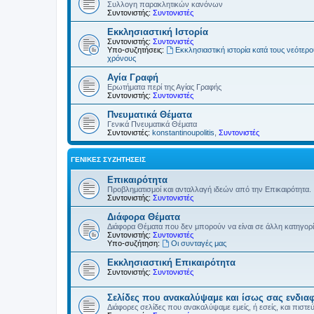
Συλλογη παρακλητικών κανόνων
Συντονιστής:
Συντονιστές
Εκκλησιαστική Ιστορία
Συντονιστής:
Συντονιστές
Υπο-συζητήσεις:
Εκκλησιαστική ιστορία κατά τους νεότερ
χρόνους
Αγία Γραφή
Ερωτήματα περί της Αγίας Γραφής
Συντονιστής:
Συντονιστές
Πνευματικά Θέματα
Γενικά Πνευματικά Θέματα
Συντονιστές:
konstantinoupolitis
,
Συντονιστές
ΓΕΝΙΚΈΣ ΣΥΖΗΤΉΣΕΙΣ
Επικαιρότητα
Προβληματισμοί και ανταλλαγή ιδεών από την Επικαιρότητα.
Συντονιστής:
Συντονιστές
Διάφορα Θέματα
Διάφορα Θέματα που δεν μπορούν να είναι σε άλλη κατηγορ
Συντονιστής:
Συντονιστές
Υπο-συζήτηση:
Οι συνταγές μας
Εκκλησιαστική Επικαιρότητα
Συντονιστής:
Συντονιστές
Σελίδες που ανακαλύψαμε και ίσως σας ενδια
Διάφορες σελίδες που ανακαλύψαμε εμείς, ή εσείς, και πιστε