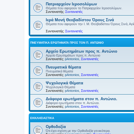
Πατριαρχείον Ιεροσολύμων
Θέματα που αφορούν το Πατριαρχείον Ιεροσολύμων.
Συντονιστής:
Συντονιστές
Ιερά Μονή Θεοβαδίστου Όρους Σινά
Θέματα που αφορούν την Ι. Μ. Θεοβαδίστου Όρους Σινά, Αγία
Συντονιστής:
Συντονιστές
ΠΝΕΥΜΑΤΙΚΆ ΕΡΩΤΉΜΑΤΑ ΠΡΟΣ ΤΟΝ Π. ΑΝΤΏΝΙΟ
Αρχείο Ερωτημάτων προς π. Αντώνιο
Αρχείο Ερωτημάτων προς π. Αντώνιο
Συντονιστές:
pAntonios
,
Συντονιστές
Πνευματικά θέματα
Πνευματικά θέματα
Συντονιστές:
pAntonios
,
Συντονιστές
Ψυχολογικά Θέματα
Ψυχολογικά Θέματα
Συντονιστές:
pAntonios
,
Συντονιστές
Διάφορα ερωτήματα στον π. Αντώνιο.
Διάφορα ερωτήματα στον π. Αντώνιο.
Συντονιστές:
pAntonios
,
Συντονιστές
ΕΚΚΛΗΣΙΑΣΤΙΚΆ
Ορθοδοξία
Ότι έχει σχέση με την Ορθοδοξία γενικότερα.