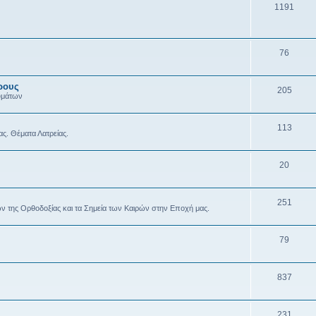
1191
76
ρους
205
υμάτων
113
ας. Θέματα Λατρείας.
20
251
ών της Ορθοδοξίας και τα Σημεία των Καιρών στην Εποχή μας.
79
837
231