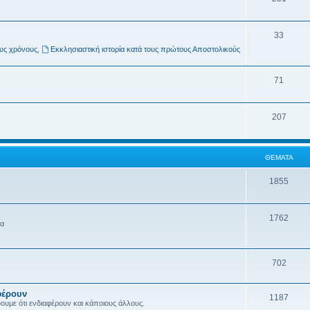
33
ους χρόνους
,
Εκκλησιαστική ιστορία κατά τους πρώτους Αποστολικούς
71
207
ΘΈΜΑΤΑ
1855
1762
ία
702
φέρουν
1187
ύουμε ότι ενδιαφέρουν και κάποιους άλλους.