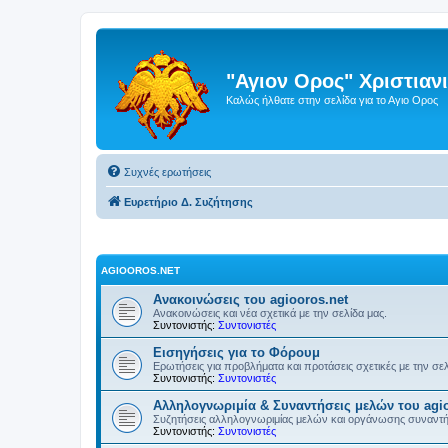
"Αγιον Ορος" Χριστια
Καλώς ήλθατε στην σελίδα για το Αγιο Ορος
Συχνές ερωτήσεις
Ευρετήριο Δ. Συζήτησης
AGIOOROS.NET
Ανακοινώσεις του agiooros.net
Ανακοινώσεις και νέα σχετικά με την σελίδα μας.
Συντονιστής:
Συντονιστές
Εισηγήσεις για το Φόρουμ
Ερωτήσεις για προβλήματα και προτάσεις σχετικές με την σε
Συντονιστής:
Συντονιστές
Αλληλογνωριμία & Συναντήσεις μελών του agio
Συζητήσεις αλληλογνωριμίας μελών και οργάνωσης συναντ
Συντονιστής:
Συντονιστές