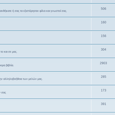
506
θανθήκατε ή σας τα εξιστόρησαν φίλοι και γνωστοί σας.
160
156
304
το και σε μας.
2903
ρα βιβλία.
285
την αλληλοβοήθεια των μελών μας.
173
ν σας
391