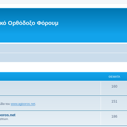
νικό Ορθόδοξο Φόρουμ
ΘΈΜΑΤΑ
160
151
λίδα του
www.agiooros.net
.
oros.net
186
ήσεων.