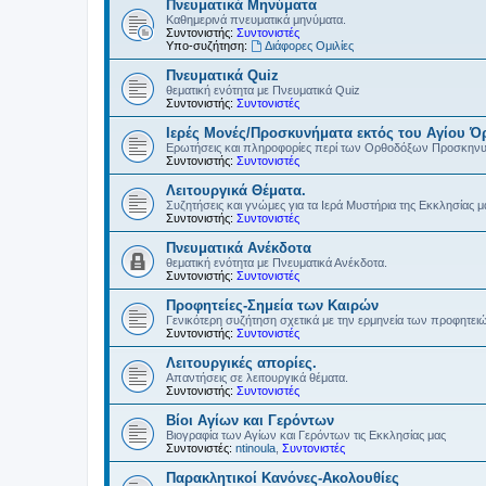
Πνευματικά Μηνύματα
Καθημερινά πνευματικά μηνύματα.
Συντονιστής:
Συντονιστές
Υπο-συζήτηση:
Διάφορες Ομιλίες
Πνευματικά Quiz
θεματική ενότητα με Πνευματικά Quiz
Συντονιστής:
Συντονιστές
Ιερές Μονές/Προσκυνήματα εκτός του Αγίου Ό
Ερωτήσεις και πληροφορίες περί των Ορθοδόξων Προσκην
Συντονιστής:
Συντονιστές
Λειτουργικά Θέματα.
Συζητήσεις και γνώμες για τα Ιερά Μυστήρια της Εκκλησίας μ
Συντονιστής:
Συντονιστές
Πνευματικά Ανέκδοτα
θεματική ενότητα με Πνευματικά Ανέκδοτα.
Συντονιστής:
Συντονιστές
Προφητείες-Σημεία των Καιρών
Γενικότερη συζήτηση σχετικά με την ερμηνεία των προφητει
Συντονιστής:
Συντονιστές
Λειτουργικές απορίες.
Απαντήσεις σε λειτουργικά θέματα.
Συντονιστής:
Συντονιστές
Βίοι Αγίων και Γερόντων
Βιογραφία των Αγίων και Γερόντων τις Εκκλησίας μας
Συντονιστές:
ntinoula
,
Συντονιστές
Παρακλητικοί Κανόνες-Ακολουθίες