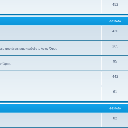
452
ΘΈΜΑΤΑ
430
265
έρες που έχετε επισκεφθεί στο Αγιον Όρος
95
ον Όρος.
442
61
ΘΈΜΑΤΑ
82