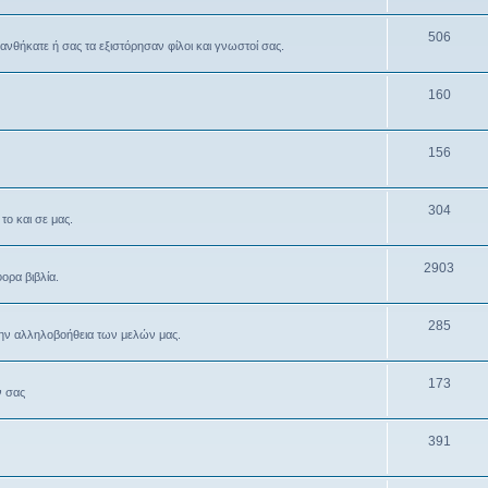
506
θανθήκατε ή σας τα εξιστόρησαν φίλοι και γνωστοί σας.
160
156
304
το και σε μας.
2903
ρα βιβλία.
285
την αλληλοβοήθεια των μελών μας.
173
ν σας
391