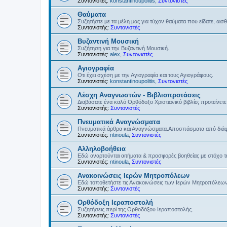
Συντονιστές:
konstantinoupolitis
,
Συντονιστές
Θαύματα
Συζητήστε με τα μέλη μας για τύχον θαύματα που είδατε, αισ
Συντονιστής:
Συντονιστές
Βυζαντινή Μουσική
Συζήτηση για την Βυζαντινή Μουσική.
Συντονιστές:
alex
,
Συντονιστές
Αγιογραφία
Οτι έχει σχέση με την Αγιογραφία και τους Αγιογράφους.
Συντονιστές:
konstantinoupolitis
,
Συντονιστές
Λέσχη Αναγνωστών - Βιβλιοπροτάσεις
Διαβάσατε ένα καλό Ορθόδοξο Χριστιανικό βιβλίο; προτείνετε 
Συντονιστής:
Συντονιστές
Πνευματικά Αναγνώσματα
Πνευματικά άρθρα και Αναγνώσματα.Αποσπάσματα από διάφο
Συντονιστές:
ntinoula
,
Συντονιστές
Αλληλοβοήθεια
Εδώ αναρτούνται αιτήματα & προσφορές βοηθείας με στόχο 
Συντονιστές:
ntinoula
,
Συντονιστές
Ανακοινώσεις Ιερών Μητροπόλεων
Εδώ τοποθετήστε τις Ανακοινώσεις των Ιερών Μητροπόλεω
Συντονιστής:
Συντονιστές
Ορθόδοξη Ιεραποστολή
Συζητήσεις περί της Ορθοδόξου Ιεραποστολής.
Συντονιστής:
Συντονιστές