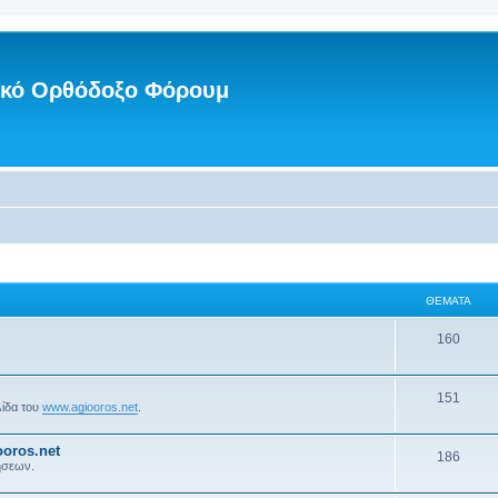
νικό Ορθόδοξο Φόρουμ
ΘΈΜΑΤΑ
160
151
λίδα του
www.agiooros.net
.
oros.net
186
ήσεων.