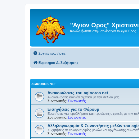
"Αγιον Ορος" Χριστια
Καλώς ήλθατε στην σελίδα για το Αγιο Ορος
Συχνές ερωτήσεις
Ευρετήριο Δ. Συζήτησης
AGIOOROS.NET
Ανακοινώσεις του agiooros.net
Ανακοινώσεις και νέα σχετικά με την σελίδα μας.
Συντονιστής:
Συντονιστές
Εισηγήσεις για το Φόρουμ
Ερωτήσεις για προβλήματα και προτάσεις σχετικές με την σε
Συντονιστής:
Συντονιστές
Αλληλογνωριμία & Συναντήσεις μελών του agio
Συζητήσεις αλληλογνωριμίας μελών και οργάνωσης συναντ
Συντονιστής:
Συντονιστές