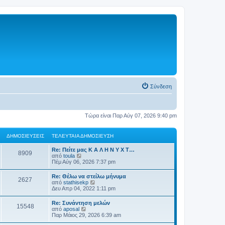
Σύνδεση
Τώρα είναι Παρ Αύγ 07, 2026 9:40 pm
ΔΗΜΟΣΙΕΎΣΕΙΣ
ΤΕΛΕΥΤΑΊΑ ΔΗΜΟΣΊΕΥΣΗ
Re: Πείτε μας Κ Α Λ Η Ν Υ Χ Τ…
8909
Π
από
toula
ρ
Πέμ Αύγ 06, 2026 7:37 pm
ο
β
Re: Θέλω να στείλω μήνυμα
2627
ο
Π
από
stathisekp
λ
ρ
Δευ Απρ 04, 2022 1:11 pm
ή
ο
τ
β
Re: Συνάντηση μελών
η
15548
ο
Π
από
aposal
ς
λ
ρ
Παρ Μάιος 29, 2026 6:39 am
τ
ή
ο
ε
τ