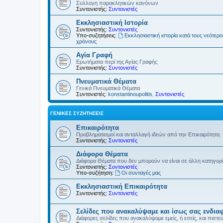
Συλλογη παρακλητικών κανόνων
Συντονιστής:
Συντονιστές
Εκκλησιαστική Ιστορία
Συντονιστής:
Συντονιστές
Υπο-συζητήσεις:
Εκκλησιαστική ιστορία κατά τους νεότερ
χρόνους
Αγία Γραφή
Ερωτήματα περί της Αγίας Γραφής
Συντονιστής:
Συντονιστές
Πνευματικά Θέματα
Γενικά Πνευματικά Θέματα
Συντονιστές:
konstantinoupolitis
,
Συντονιστές
ΓΕΝΙΚΈΣ ΣΥΖΗΤΉΣΕΙΣ
Επικαιρότητα
Προβληματισμοί και ανταλλαγή ιδεών από την Επικαιρότητα.
Συντονιστής:
Συντονιστές
Διάφορα Θέματα
Διάφορα Θέματα που δεν μπορούν να είναι σε άλλη κατηγορ
Συντονιστής:
Συντονιστές
Υπο-συζήτηση:
Οι συνταγές μας
Εκκλησιαστική Επικαιρότητα
Συντονιστής:
Συντονιστές
Σελίδες που ανακαλύψαμε και ίσως σας ενδια
Διάφορες σελίδες που ανακαλύψαμε εμείς, ή εσείς, και πιστε