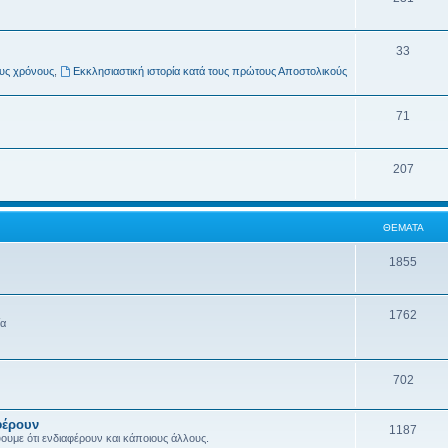
33
ους χρόνους
,
Εκκλησιαστική ιστορία κατά τους πρώτους Αποστολικούς
71
207
ΘΈΜΑΤΑ
1855
1762
ία
702
φέρουν
1187
ύουμε ότι ενδιαφέρουν και κάποιους άλλους.