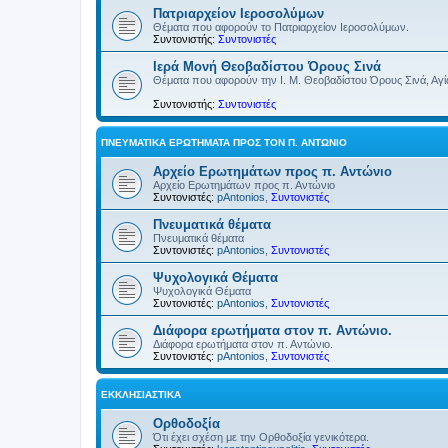
Πατριαρχείον Ιεροσολύμων
Θέματα που αφορούν το Πατριαρχείον Ιεροσολύμων.
Συντονιστής:
Συντονιστές
Ιερά Μονή Θεοβαδίστου Όρους Σινά
Θέματα που αφορούν την Ι. Μ. Θεοβαδίστου Όρους Σινά, Αγία
Συντονιστής:
Συντονιστές
ΠΝΕΥΜΑΤΙΚΆ ΕΡΩΤΉΜΑΤΑ ΠΡΟΣ ΤΟΝ Π. ΑΝΤΏΝΙΟ
Αρχείο Ερωτημάτων προς π. Αντώνιο
Αρχείο Ερωτημάτων προς π. Αντώνιο
Συντονιστές:
pAntonios
,
Συντονιστές
Πνευματικά θέματα
Πνευματικά θέματα
Συντονιστές:
pAntonios
,
Συντονιστές
Ψυχολογικά Θέματα
Ψυχολογικά Θέματα
Συντονιστές:
pAntonios
,
Συντονιστές
Διάφορα ερωτήματα στον π. Αντώνιο.
Διάφορα ερωτήματα στον π. Αντώνιο.
Συντονιστές:
pAntonios
,
Συντονιστές
ΕΚΚΛΗΣΙΑΣΤΙΚΆ
Ορθοδοξία
Ότι έχει σχέση με την Ορθοδοξία γενικότερα.