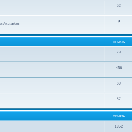
52
9
ς Αικατερίνης.
ΘΈΜΑΤΑ
79
456
63
57
ΘΈΜΑΤΑ
1352