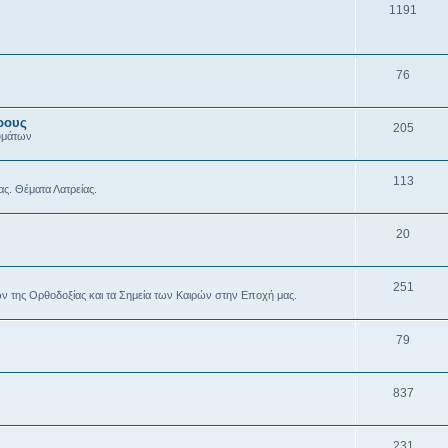
1191
76
ρους
205
υμάτων
113
ας. Θέματα Λατρείας.
20
251
ών της Ορθοδοξίας και τα Σημεία των Καιρών στην Εποχή μας.
79
837
231