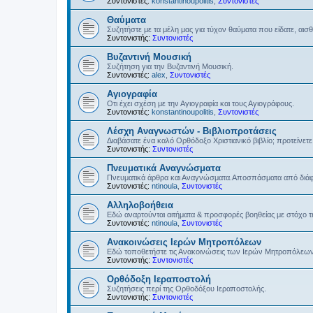
Συντονιστές:
konstantinoupolitis
,
Συντονιστές
Θαύματα
Συζητήστε με τα μέλη μας για τύχον θαύματα που είδατε, αισ
Συντονιστής:
Συντονιστές
Βυζαντινή Μουσική
Συζήτηση για την Βυζαντινή Μουσική.
Συντονιστές:
alex
,
Συντονιστές
Αγιογραφία
Οτι έχει σχέση με την Αγιογραφία και τους Αγιογράφους.
Συντονιστές:
konstantinoupolitis
,
Συντονιστές
Λέσχη Αναγνωστών - Βιβλιοπροτάσεις
Διαβάσατε ένα καλό Ορθόδοξο Χριστιανικό βιβλίο; προτείνετε 
Συντονιστής:
Συντονιστές
Πνευματικά Αναγνώσματα
Πνευματικά άρθρα και Αναγνώσματα.Αποσπάσματα από διάφο
Συντονιστές:
ntinoula
,
Συντονιστές
Αλληλοβοήθεια
Εδώ αναρτούνται αιτήματα & προσφορές βοηθείας με στόχο 
Συντονιστές:
ntinoula
,
Συντονιστές
Ανακοινώσεις Ιερών Μητροπόλεων
Εδώ τοποθετήστε τις Ανακοινώσεις των Ιερών Μητροπόλεω
Συντονιστής:
Συντονιστές
Ορθόδοξη Ιεραποστολή
Συζητήσεις περί της Ορθοδόξου Ιεραποστολής.
Συντονιστής:
Συντονιστές