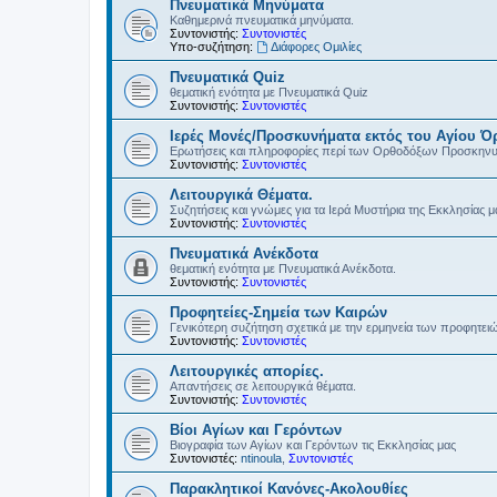
Πνευματικά Μηνύματα
Καθημερινά πνευματικά μηνύματα.
Συντονιστής:
Συντονιστές
Υπο-συζήτηση:
Διάφορες Ομιλίες
Πνευματικά Quiz
θεματική ενότητα με Πνευματικά Quiz
Συντονιστής:
Συντονιστές
Ιερές Μονές/Προσκυνήματα εκτός του Αγίου Ό
Ερωτήσεις και πληροφορίες περί των Ορθοδόξων Προσκην
Συντονιστής:
Συντονιστές
Λειτουργικά Θέματα.
Συζητήσεις και γνώμες για τα Ιερά Μυστήρια της Εκκλησίας μ
Συντονιστής:
Συντονιστές
Πνευματικά Ανέκδοτα
θεματική ενότητα με Πνευματικά Ανέκδοτα.
Συντονιστής:
Συντονιστές
Προφητείες-Σημεία των Καιρών
Γενικότερη συζήτηση σχετικά με την ερμηνεία των προφητει
Συντονιστής:
Συντονιστές
Λειτουργικές απορίες.
Απαντήσεις σε λειτουργικά θέματα.
Συντονιστής:
Συντονιστές
Βίοι Αγίων και Γερόντων
Βιογραφία των Αγίων και Γερόντων τις Εκκλησίας μας
Συντονιστές:
ntinoula
,
Συντονιστές
Παρακλητικοί Κανόνες-Ακολουθίες