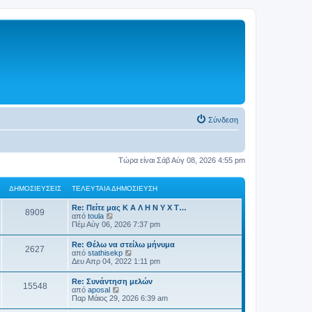
Σύνδεση
Τώρα είναι Σάβ Αύγ 08, 2026 4:55 pm
ΔΗΜΟΣΙΕΎΣΕΙΣ
ΤΕΛΕΥΤΑΊΑ ΔΗΜΟΣΊΕΥΣΗ
Re: Πείτε μας Κ Α Λ Η Ν Υ Χ Τ…
8909
Π
από
toula
ρ
Πέμ Αύγ 06, 2026 7:37 pm
ο
β
Re: Θέλω να στείλω μήνυμα
2627
ο
Π
από
stathisekp
λ
ρ
Δευ Απρ 04, 2022 1:11 pm
ή
ο
τ
β
Re: Συνάντηση μελών
η
15548
ο
Π
από
aposal
ς
λ
ρ
Παρ Μάιος 29, 2026 6:39 am
τ
ή
ο
ε
τ