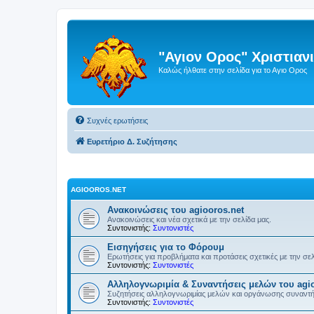
"Αγιον Ορος" Χριστια
Καλώς ήλθατε στην σελίδα για το Αγιο Ορος
Συχνές ερωτήσεις
Ευρετήριο Δ. Συζήτησης
AGIOOROS.NET
Ανακοινώσεις του agiooros.net
Ανακοινώσεις και νέα σχετικά με την σελίδα μας.
Συντονιστής:
Συντονιστές
Εισηγήσεις για το Φόρουμ
Ερωτήσεις για προβλήματα και προτάσεις σχετικές με την σε
Συντονιστής:
Συντονιστές
Αλληλογνωριμία & Συναντήσεις μελών του agio
Συζητήσεις αλληλογνωριμίας μελών και οργάνωσης συναντ
Συντονιστής:
Συντονιστές