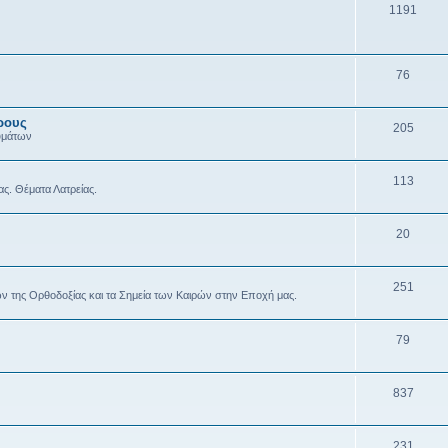
1191
76
ρους
205
υμάτων
113
ας. Θέματα Λατρείας.
20
251
ών της Ορθοδοξίας και τα Σημεία των Καιρών στην Εποχή μας.
79
837
231