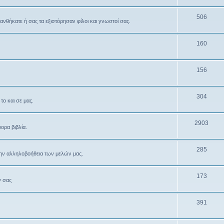
506
θανθήκατε ή σας τα εξιστόρησαν φίλοι και γνωστοί σας.
160
156
304
το και σε μας.
2903
ρα βιβλία.
285
την αλληλοβοήθεια των μελών μας.
173
ν σας
391