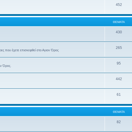
452
ΘΈΜΑΤΑ
430
265
έρες που έχετε επισκεφθεί στο Αγιον Όρος
95
ον Όρος.
442
61
ΘΈΜΑΤΑ
82