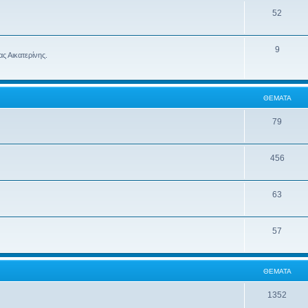
52
9
ς Αικατερίνης.
ΘΈΜΑΤΑ
79
456
63
57
ΘΈΜΑΤΑ
1352