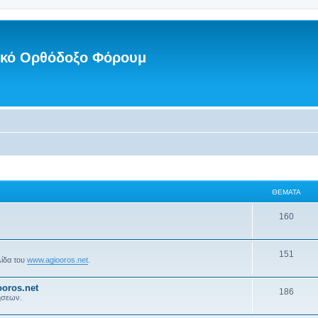
νικό Ορθόδοξο Φόρουμ
ΘΈΜΑΤΑ
160
151
λίδα του
www.agiooros.net
.
oros.net
186
ήσεων.