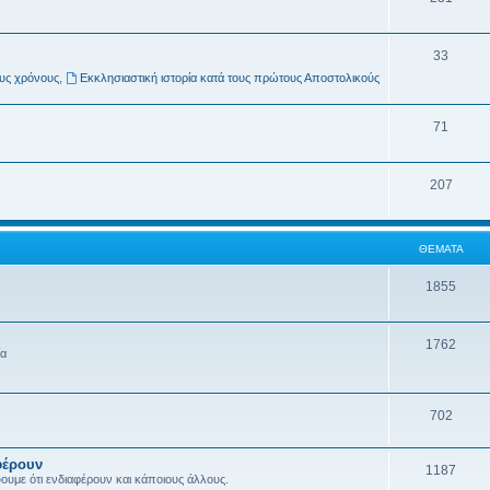
33
ους χρόνους
,
Εκκλησιαστική ιστορία κατά τους πρώτους Αποστολικούς
71
207
ΘΈΜΑΤΑ
1855
1762
ία
702
φέρουν
1187
ύουμε ότι ενδιαφέρουν και κάποιους άλλους.