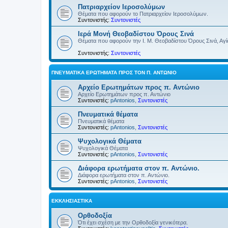
Πατριαρχείον Ιεροσολύμων
Θέματα που αφορούν το Πατριαρχείον Ιεροσολύμων.
Συντονιστής:
Συντονιστές
Ιερά Μονή Θεοβαδίστου Όρους Σινά
Θέματα που αφορούν την Ι. Μ. Θεοβαδίστου Όρους Σινά, Αγία
Συντονιστής:
Συντονιστές
ΠΝΕΥΜΑΤΙΚΆ ΕΡΩΤΉΜΑΤΑ ΠΡΟΣ ΤΟΝ Π. ΑΝΤΏΝΙΟ
Αρχείο Ερωτημάτων προς π. Αντώνιο
Αρχείο Ερωτημάτων προς π. Αντώνιο
Συντονιστές:
pAntonios
,
Συντονιστές
Πνευματικά θέματα
Πνευματικά θέματα
Συντονιστές:
pAntonios
,
Συντονιστές
Ψυχολογικά Θέματα
Ψυχολογικά Θέματα
Συντονιστές:
pAntonios
,
Συντονιστές
Διάφορα ερωτήματα στον π. Αντώνιο.
Διάφορα ερωτήματα στον π. Αντώνιο.
Συντονιστές:
pAntonios
,
Συντονιστές
ΕΚΚΛΗΣΙΑΣΤΙΚΆ
Ορθοδοξία
Ότι έχει σχέση με την Ορθοδοξία γενικότερα.