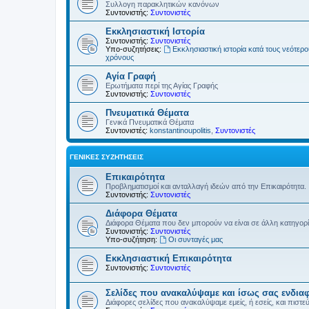
Συλλογη παρακλητικών κανόνων
Συντονιστής:
Συντονιστές
Εκκλησιαστική Ιστορία
Συντονιστής:
Συντονιστές
Υπο-συζητήσεις:
Εκκλησιαστική ιστορία κατά τους νεότερ
χρόνους
Αγία Γραφή
Ερωτήματα περί της Αγίας Γραφής
Συντονιστής:
Συντονιστές
Πνευματικά Θέματα
Γενικά Πνευματικά Θέματα
Συντονιστές:
konstantinoupolitis
,
Συντονιστές
ΓΕΝΙΚΈΣ ΣΥΖΗΤΉΣΕΙΣ
Επικαιρότητα
Προβληματισμοί και ανταλλαγή ιδεών από την Επικαιρότητα.
Συντονιστής:
Συντονιστές
Διάφορα Θέματα
Διάφορα Θέματα που δεν μπορούν να είναι σε άλλη κατηγορ
Συντονιστής:
Συντονιστές
Υπο-συζήτηση:
Οι συνταγές μας
Εκκλησιαστική Επικαιρότητα
Συντονιστής:
Συντονιστές
Σελίδες που ανακαλύψαμε και ίσως σας ενδια
Διάφορες σελίδες που ανακαλύψαμε εμείς, ή εσείς, και πιστε