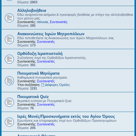
Θέματα:
2903
Αλληλοβοήθεια
Εδώ αναρτούνται αιτήματα & προσφορές βοηθείας με στόχο την αλληλοβοήθεια
των μελών μας.
Συντονιστές:
ntinoula
,
Συντονιστές
Θέματα:
285
Ανακοινώσεις Ιερών Μητροπόλεων
Εδώ τοποθετήστε τις Ανακοινώσεις των Ιερών Μητροπόλεων σας
Συντονιστής:
Συντονιστές
Θέματα:
173
Ορθόδοξη Ιεραποστολή
Συζητήσεις περί της Ορθοδόξου Ιεραποστολής.
Συντονιστής:
Συντονιστές
Θέματα:
391
Πνευματικά Μηνύματα
Καθημερινά πνευματικά μηνύματα.
Συντονιστής:
Συντονιστές
Υπο-συζήτηση:
Διάφορες Ομιλίες
Θέματα:
1191
Πνευματικά Quiz
θεματική ενότητα με Πνευματικά Quiz
Συντονιστής:
Συντονιστές
Θέματα:
76
Ιερές Μονές/Προσκυνήματα εκτός του Αγίου Όρους
Ερωτήσεις και πληροφορίες περί των Ορθοδόξων Προσκηνυμάτων
Συντονιστής:
Συντονιστές
Θέματα:
205