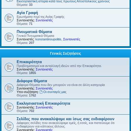
Εκκλησιαστική ιστορία κατά τους πρώτους Αποστολικούς χρόνους
Θέματα:
33
Αγία Γραφή
Ερωτήματα περί της Αγίας Γραφής
Συντονιστής:
Συντονιστές
Θέματα:
71
Πνευματικά Θέματα
Γενικά Πνευματικά Θέματα
Συντονιστές:
konstantinoupolitis
,
Συντονιστές
Θέματα:
207
Γενικές Συζητήσεις
Επικαιρότητα
Προβληματισμοί και ανταλλαγή ιδεών από την Επικαιρότητα.
Συντονιστής:
Συντονιστές
Θέματα:
1855
Διάφορα Θέματα
Διάφορα Θέματα που δεν μπορούν να είναι σε άλλη κατηγορία
Συντονιστής:
Συντονιστές
Υπο-συζήτηση:
Οι συνταγές μας
Θέματα:
1762
Εκκλησιαστική Επικαιρότητα
Συντονιστής:
Συντονιστές
Θέματα:
702
Σελίδες που ανακαλύψαμε και ίσως σας ενδιαφέρουν
Διάφορες σελίδες που ανακαλύψαμε εμείς, ή εσείς, και πιστεύουμε ότι
ενδιαφέρουν και κάποιους άλλους.
Συντονιστής:
Συντονιστές