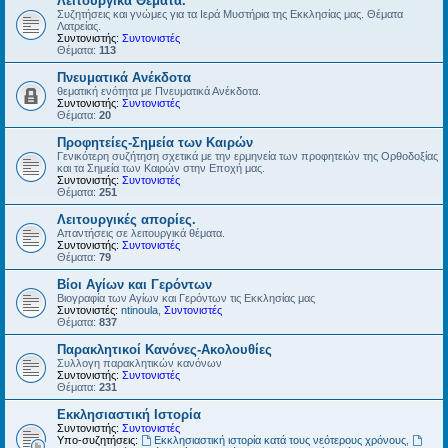
Λειτουργικά Θέματα.
Συζητήσεις και γνώμες για τα Ιερά Μυστήρια της Εκκλησίας μας. Θέματα
Λατρείας.
Συντονιστής:
Συντονιστές
Θέματα:
113
Πνευματικά Ανέκδοτα
θεματική ενότητα με Πνευματικά Ανέκδοτα.
Συντονιστής:
Συντονιστές
Θέματα:
20
Προφητείες-Σημεία των Καιρών
Γενικότερη συζήτηση σχετικά με την ερμηνεία των προφητειών της Ορθοδοξίας
και τα Σημεία των Καιρών στην Εποχή μας.
Συντονιστής:
Συντονιστές
Θέματα:
251
Λειτουργικές απορίες.
Απαντήσεις σε λειτουργικά θέματα.
Συντονιστής:
Συντονιστές
Θέματα:
79
Βίοι Αγίων και Γερόντων
Βιογραφία των Αγίων και Γερόντων τις Εκκλησίας μας
Συντονιστές:
ntinoula
,
Συντονιστές
Θέματα:
837
Παρακλητικοί Κανόνες-Ακολουθίες
Συλλογη παρακλητικών κανόνων
Συντονιστής:
Συντονιστές
Θέματα:
231
Εκκλησιαστική Ιστορία
Συντονιστής:
Συντονιστές
Υπο-συζητήσεις:
Εκκλησιαστική ιστορία κατά τους νεότερους χρόνους
,