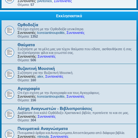
Συντονιστές:
pAntonios
,
Συντονιστές
Θέματα:
57
Εκκλησιαστικά
Ορθοδοξία
Ότι έχει σχέση με την Ορθοδοξία γενικότερα.
Συντονιστές:
konstantinoupolitis
,
Συντονιστές
Θέματα:
1352
Θαύματα
Συζητήστε με τα μέλη μας για τύχον θαύματα που είδατε, αισθανθήκατε ή σας
τα εξιστόρησαν φίλοι και γνωστοί σας.
Συντονιστής:
Συντονιστές
Θέματα:
506
Βυζαντινή Μουσική
Συζήτηση για την Βυζαντινή Μουσική.
Συντονιστές:
alex
,
Συντονιστές
Θέματα:
160
Αγιογραφία
Οτι έχει σχέση με την Αγιογραφία και τους Αγιογράφους.
Συντονιστές:
konstantinoupolitis
,
Συντονιστές
Θέματα:
156
Λέσχη Αναγνωστών - Βιβλιοπροτάσεις
Διαβάσατε ένα καλό Ορθόδοξο Χριστιανικό βιβλίο; προτείνετε το και σε μας.
Συντονιστής:
Συντονιστές
Θέματα:
304
Πνευματικά Αναγνώσματα
Πνευματικά άρθρα και Αναγνώσματα.Αποσπάσματα από διάφορα βιβλία.
Συντονιστές:
ntinoula
,
Συντονιστές