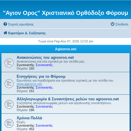
"Αγιον Ορος" Χριστιανικό Ορθόδοξο Φόρουμ
Συχνές ερωτήσεις
Σύνδεση
Ευρετήριο Δ. Συζήτησης
Τώρα είναι Παρ Αύγ 07, 2026 12:02 pm
Agiooros.net
Ανακοινώσεις του agiooros.net
Ανακοινώσεις και νέα σχετικά με την σελίδα μας.
Συντονιστής:
Συντονιστές
Θέματα:
160
Εισηγήσεις για το Φόρουμ
Ερωτήσεις για προβλήματα και προτάσεις σχετικές με την σελίδα του
www.agiooros.net
.
Συντονιστής:
Συντονιστές
Θέματα:
151
Αλληλογνωριμία & Συναντήσεις μελών του agiooros.net
Συζητήσεις αλληλογνωριμίας μελών και οργάνωσης συναντήσεων.
Συντονιστής:
Συντονιστές
Θέματα:
186
Χρόνια Πολλά
Ευχές.
Συντονιστής:
Συντονιστές
Θέματα:
452