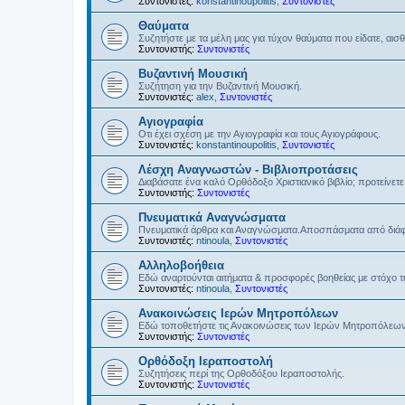
Συντονιστές:
konstantinoupolitis
,
Συντονιστές
Θαύματα
Συζητήστε με τα μέλη μας για τύχον θαύματα που είδατε, αισ
Συντονιστής:
Συντονιστές
Βυζαντινή Μουσική
Συζήτηση για την Βυζαντινή Μουσική.
Συντονιστές:
alex
,
Συντονιστές
Αγιογραφία
Οτι έχει σχέση με την Αγιογραφία και τους Αγιογράφους.
Συντονιστές:
konstantinoupolitis
,
Συντονιστές
Λέσχη Αναγνωστών - Βιβλιοπροτάσεις
Διαβάσατε ένα καλό Ορθόδοξο Χριστιανικό βιβλίο; προτείνετε 
Συντονιστής:
Συντονιστές
Πνευματικά Αναγνώσματα
Πνευματικά άρθρα και Αναγνώσματα.Αποσπάσματα από διάφο
Συντονιστές:
ntinoula
,
Συντονιστές
Αλληλοβοήθεια
Εδώ αναρτούνται αιτήματα & προσφορές βοηθείας με στόχο 
Συντονιστές:
ntinoula
,
Συντονιστές
Ανακοινώσεις Ιερών Μητροπόλεων
Εδώ τοποθετήστε τις Ανακοινώσεις των Ιερών Μητροπόλεω
Συντονιστής:
Συντονιστές
Ορθόδοξη Ιεραποστολή
Συζητήσεις περί της Ορθοδόξου Ιεραποστολής.
Συντονιστής:
Συντονιστές