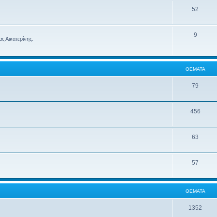
52
9
ς Αικατερίνης.
ΘΈΜΑΤΑ
79
456
63
57
ΘΈΜΑΤΑ
1352