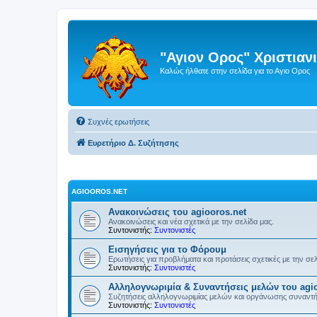
"Αγιον Ορος" Χριστια
Καλώς ήλθατε στην σελίδα για το Αγιο Ορος
Συχνές ερωτήσεις
Ευρετήριο Δ. Συζήτησης
AGIOOROS.NET
Ανακοινώσεις του agiooros.net
Ανακοινώσεις και νέα σχετικά με την σελίδα μας.
Συντονιστής:
Συντονιστές
Εισηγήσεις για το Φόρουμ
Ερωτήσεις για προβλήματα και προτάσεις σχετικές με την σε
Συντονιστής:
Συντονιστές
Αλληλογνωριμία & Συναντήσεις μελών του agio
Συζητήσεις αλληλογνωριμίας μελών και οργάνωσης συναντ
Συντονιστής:
Συντονιστές