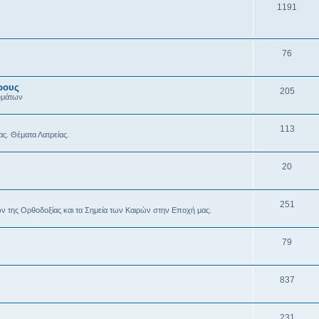
1191
76
ρους
205
υμάτων
113
ας. Θέματα Λατρείας.
20
251
ών της Ορθοδοξίας και τα Σημεία των Καιρών στην Εποχή μας.
79
837
231