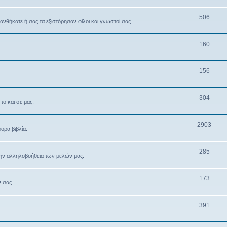
506
θανθήκατε ή σας τα εξιστόρησαν φίλοι και γνωστοί σας.
160
156
304
το και σε μας.
2903
ρα βιβλία.
285
την αλληλοβοήθεια των μελών μας.
173
ν σας
391