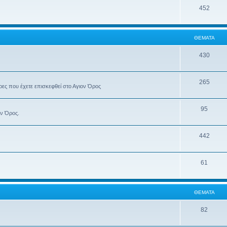
452
ΘΈΜΑΤΑ
430
265
έρες που έχετε επισκεφθεί στο Αγιον Όρος
95
ον Όρος.
442
61
ΘΈΜΑΤΑ
82