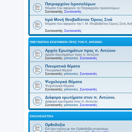
Πατριαρχείον Ιεροσολύμων
Θέματα που αφορούν το Πατριαρχείον Ιεροσολύμων.
Συντονιστής:
Συντονιστές
Ιερά Μονή Θεοβαδίστου Όρους Σινά
Θέματα που αφορούν την Ι. Μ. Θεοβαδίστου Όρους Σινά, Αγία
Συντονιστής:
Συντονιστές
ΠΝΕΥΜΑΤΙΚΆ ΕΡΩΤΉΜΑΤΑ ΠΡΟΣ ΤΟΝ Π. ΑΝΤΏΝΙΟ
Αρχείο Ερωτημάτων προς π. Αντώνιο
Αρχείο Ερωτημάτων προς π. Αντώνιο
Συντονιστές:
pAntonios
,
Συντονιστές
Πνευματικά θέματα
Πνευματικά θέματα
Συντονιστές:
pAntonios
,
Συντονιστές
Ψυχολογικά Θέματα
Ψυχολογικά Θέματα
Συντονιστές:
pAntonios
,
Συντονιστές
Διάφορα ερωτήματα στον π. Αντώνιο.
Διάφορα ερωτήματα στον π. Αντώνιο.
Συντονιστές:
pAntonios
,
Συντονιστές
ΕΚΚΛΗΣΙΑΣΤΙΚΆ
Ορθοδοξία
Ότι έχει σχέση με την Ορθοδοξία γενικότερα.