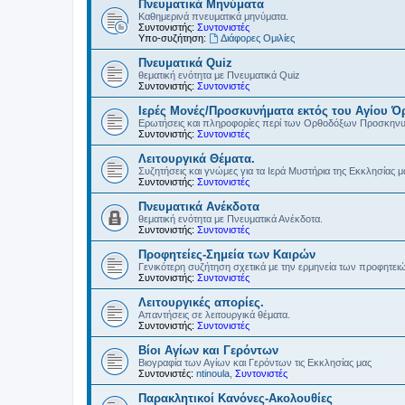
Πνευματικά Μηνύματα
Καθημερινά πνευματικά μηνύματα.
Συντονιστής:
Συντονιστές
Υπο-συζήτηση:
Διάφορες Ομιλίες
Πνευματικά Quiz
θεματική ενότητα με Πνευματικά Quiz
Συντονιστής:
Συντονιστές
Ιερές Μονές/Προσκυνήματα εκτός του Αγίου Ό
Ερωτήσεις και πληροφορίες περί των Ορθοδόξων Προσκην
Συντονιστής:
Συντονιστές
Λειτουργικά Θέματα.
Συζητήσεις και γνώμες για τα Ιερά Μυστήρια της Εκκλησίας μ
Συντονιστής:
Συντονιστές
Πνευματικά Ανέκδοτα
θεματική ενότητα με Πνευματικά Ανέκδοτα.
Συντονιστής:
Συντονιστές
Προφητείες-Σημεία των Καιρών
Γενικότερη συζήτηση σχετικά με την ερμηνεία των προφητει
Συντονιστής:
Συντονιστές
Λειτουργικές απορίες.
Απαντήσεις σε λειτουργικά θέματα.
Συντονιστής:
Συντονιστές
Βίοι Αγίων και Γερόντων
Βιογραφία των Αγίων και Γερόντων τις Εκκλησίας μας
Συντονιστές:
ntinoula
,
Συντονιστές
Παρακλητικοί Κανόνες-Ακολουθίες