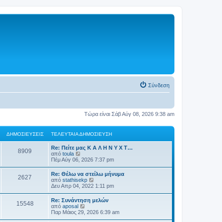
Σύνδεση
Τώρα είναι Σάβ Αύγ 08, 2026 9:38 am
ΔΗΜΟΣΙΕΎΣΕΙΣ
ΤΕΛΕΥΤΑΊΑ ΔΗΜΟΣΊΕΥΣΗ
Re: Πείτε μας Κ Α Λ Η Ν Υ Χ Τ…
8909
Π
από
toula
ρ
Πέμ Αύγ 06, 2026 7:37 pm
ο
β
Re: Θέλω να στείλω μήνυμα
2627
ο
Π
από
stathisekp
λ
ρ
Δευ Απρ 04, 2022 1:11 pm
ή
ο
τ
β
Re: Συνάντηση μελών
η
15548
ο
Π
από
aposal
ς
λ
ρ
Παρ Μάιος 29, 2026 6:39 am
τ
ή
ο
ε
τ