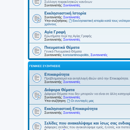
Συλλογη παρακλητικών κανόνων
Συντονιστής:
Συντονιστές
Εκκλησιαστική Ιστορία
Συντονιστής:
Συντονιστές
Υπο-συζητήσεις:
Εκκλησιαστική ιστορία κατά τους νεότερ
χρόνους
Αγία Γραφή
Ερωτήματα περί της Αγίας Γραφής
Συντονιστής:
Συντονιστές
Πνευματικά Θέματα
Γενικά Πνευματικά Θέματα
Συντονιστές:
konstantinoupolitis
,
Συντονιστές
ΓΕΝΙΚΈΣ ΣΥΖΗΤΉΣΕΙΣ
Επικαιρότητα
Προβληματισμοί και ανταλλαγή ιδεών από την Επικαιρότητα.
Συντονιστής:
Συντονιστές
Διάφορα Θέματα
Διάφορα Θέματα που δεν μπορούν να είναι σε άλλη κατηγορ
Συντονιστής:
Συντονιστές
Υπο-συζήτηση:
Οι συνταγές μας
Εκκλησιαστική Επικαιρότητα
Συντονιστής:
Συντονιστές
Σελίδες που ανακαλύψαμε και ίσως σας ενδια
Διάφορες σελίδες που ανακαλύψαμε εμείς, ή εσείς, και πιστε