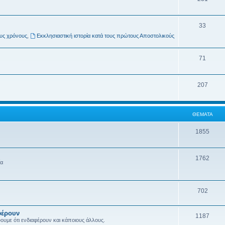
33
ους χρόνους
,
Εκκλησιαστική ιστορία κατά τους πρώτους Αποστολικούς
71
207
ΘΈΜΑΤΑ
1855
1762
ία
702
φέρουν
1187
ύουμε ότι ενδιαφέρουν και κάποιους άλλους.