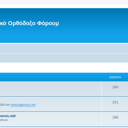
νικό Ορθόδοξο Φόρουμ
ΘΈΜΑΤΑ
160
151
λίδα του
www.agiooros.net
.
oros.net
186
ήσεων.