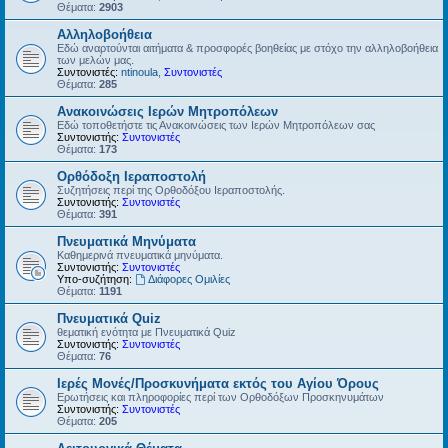
Θέματα:
2903
Αλληλοβοήθεια
Εδώ αναρτούνται αιτήματα & προσφορές βοηθείας με στόχο την αλληλοβοήθεια
των μελών μας.
Συντονιστές:
ntinoula
,
Συντονιστές
Θέματα:
285
Ανακοινώσεις Ιερών Μητροπόλεων
Εδώ τοποθετήστε τις Ανακοινώσεις των Ιερών Μητροπόλεων σας
Συντονιστής:
Συντονιστές
Θέματα:
173
Ορθόδοξη Ιεραποστολή
Συζητήσεις περί της Ορθοδόξου Ιεραποστολής.
Συντονιστής:
Συντονιστές
Θέματα:
391
Πνευματικά Μηνύματα
Καθημερινά πνευματικά μηνύματα.
Συντονιστής:
Συντονιστές
Υπο-συζήτηση:
Διάφορες Ομιλίες
Θέματα:
1191
Πνευματικά Quiz
θεματική ενότητα με Πνευματικά Quiz
Συντονιστής:
Συντονιστές
Θέματα:
76
Ιερές Μονές/Προσκυνήματα εκτός του Αγίου Όρους
Ερωτήσεις και πληροφορίες περί των Ορθοδόξων Προσκηνυμάτων
Συντονιστής:
Συντονιστές
Θέματα:
205