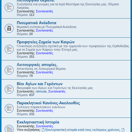
Λειτουργικά Θέματα.
Συζητήσεις και γνώμες για τα Ιερά Μυστήρια της Εκκλησίας μας. Θέματα
Λατρείας.
Συντονιστής:
Συντονιστές
Θέματα:
113
Πνευματικά Ανέκδοτα
θεματική ενότητα με Πνευματικά Ανέκδοτα.
Συντονιστής:
Συντονιστές
Θέματα:
20
Προφητείες-Σημεία των Καιρών
Γενικότερη συζήτηση σχετικά με την ερμηνεία των προφητειών της Ορθοδοξίας
και τα Σημεία των Καιρών στην Εποχή μας.
Συντονιστής:
Συντονιστές
Θέματα:
251
Λειτουργικές απορίες.
Απαντήσεις σε λειτουργικά θέματα.
Συντονιστής:
Συντονιστές
Θέματα:
79
Βίοι Αγίων και Γερόντων
Βιογραφία των Αγίων και Γερόντων τις Εκκλησίας μας
Συντονιστές:
ntinoula
,
Συντονιστές
Θέματα:
837
Παρακλητικοί Κανόνες-Ακολουθίες
Συλλογη παρακλητικών κανόνων
Συντονιστής:
Συντονιστές
Θέματα:
231
Εκκλησιαστική Ιστορία
Συντονιστής:
Συντονιστές
Υπο-συζητήσεις:
Εκκλησιαστική ιστορία κατά τους νεότερους χρόνους
,