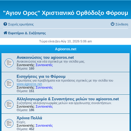
"Αγιον Ορος" Χριστιανικό Ορθόδοξο Φόρουμ
Συχνές ερωτήσεις
Σύνδεση
Ευρετήριο Δ. Συζήτησης
Τώρα είναι Δευ Αύγ 10, 2026 5:06 am
Agiooros.net
Ανακοινώσεις του agiooros.net
Ανακοινώσεις και νέα σχετικά με την σελίδα μας.
Συντονιστής:
Συντονιστές
Θέματα:
160
Εισηγήσεις για το Φόρουμ
Ερωτήσεις για προβλήματα και προτάσεις σχετικές με την σελίδα του
www.agiooros.net
.
Συντονιστής:
Συντονιστές
Θέματα:
151
Αλληλογνωριμία & Συναντήσεις μελών του agiooros.net
Συζητήσεις αλληλογνωριμίας μελών και οργάνωσης συναντήσεων.
Συντονιστής:
Συντονιστές
Θέματα:
186
Χρόνια Πολλά
Ευχές.
Συντονιστής:
Συντονιστές
Θέματα:
452