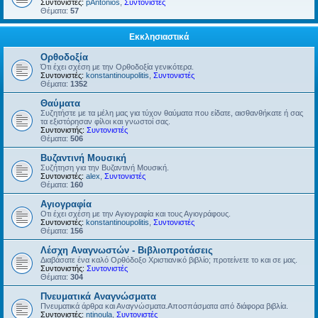
Συντονιστές:
pAntonios
,
Συντονιστές
Θέματα:
57
Εκκλησιαστικά
Ορθοδοξία
Ότι έχει σχέση με την Ορθοδοξία γενικότερα.
Συντονιστές:
konstantinoupolitis
,
Συντονιστές
Θέματα:
1352
Θαύματα
Συζητήστε με τα μέλη μας για τύχον θαύματα που είδατε, αισθανθήκατε ή σας
τα εξιστόρησαν φίλοι και γνωστοί σας.
Συντονιστής:
Συντονιστές
Θέματα:
506
Βυζαντινή Μουσική
Συζήτηση για την Βυζαντινή Μουσική.
Συντονιστές:
alex
,
Συντονιστές
Θέματα:
160
Αγιογραφία
Οτι έχει σχέση με την Αγιογραφία και τους Αγιογράφους.
Συντονιστές:
konstantinoupolitis
,
Συντονιστές
Θέματα:
156
Λέσχη Αναγνωστών - Βιβλιοπροτάσεις
Διαβάσατε ένα καλό Ορθόδοξο Χριστιανικό βιβλίο; προτείνετε το και σε μας.
Συντονιστής:
Συντονιστές
Θέματα:
304
Πνευματικά Αναγνώσματα
Πνευματικά άρθρα και Αναγνώσματα.Αποσπάσματα από διάφορα βιβλία.
Συντονιστές:
ntinoula
,
Συντονιστές