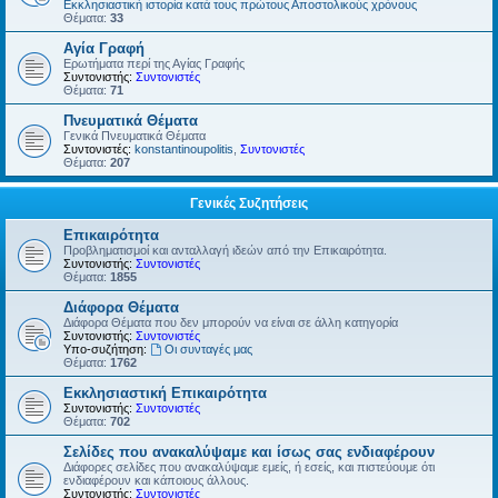
Εκκλησιαστική ιστορία κατά τους πρώτους Αποστολικούς χρόνους
Θέματα:
33
Αγία Γραφή
Ερωτήματα περί της Αγίας Γραφής
Συντονιστής:
Συντονιστές
Θέματα:
71
Πνευματικά Θέματα
Γενικά Πνευματικά Θέματα
Συντονιστές:
konstantinoupolitis
,
Συντονιστές
Θέματα:
207
Γενικές Συζητήσεις
Επικαιρότητα
Προβληματισμοί και ανταλλαγή ιδεών από την Επικαιρότητα.
Συντονιστής:
Συντονιστές
Θέματα:
1855
Διάφορα Θέματα
Διάφορα Θέματα που δεν μπορούν να είναι σε άλλη κατηγορία
Συντονιστής:
Συντονιστές
Υπο-συζήτηση:
Οι συνταγές μας
Θέματα:
1762
Εκκλησιαστική Επικαιρότητα
Συντονιστής:
Συντονιστές
Θέματα:
702
Σελίδες που ανακαλύψαμε και ίσως σας ενδιαφέρουν
Διάφορες σελίδες που ανακαλύψαμε εμείς, ή εσείς, και πιστεύουμε ότι
ενδιαφέρουν και κάποιους άλλους.
Συντονιστής:
Συντονιστές