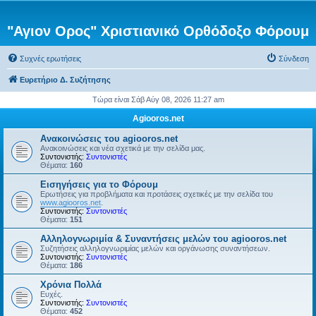
"Αγιον Ορος" Χριστιανικό Ορθόδοξο Φόρουμ
Συχνές ερωτήσεις
Σύνδεση
Ευρετήριο Δ. Συζήτησης
Τώρα είναι Σάβ Αύγ 08, 2026 11:27 am
Agiooros.net
Ανακοινώσεις του agiooros.net
Ανακοινώσεις και νέα σχετικά με την σελίδα μας.
Συντονιστής:
Συντονιστές
Θέματα:
160
Εισηγήσεις για το Φόρουμ
Ερωτήσεις για προβλήματα και προτάσεις σχετικές με την σελίδα του
www.agiooros.net
.
Συντονιστής:
Συντονιστές
Θέματα:
151
Αλληλογνωριμία & Συναντήσεις μελών του agiooros.net
Συζητήσεις αλληλογνωριμίας μελών και οργάνωσης συναντήσεων.
Συντονιστής:
Συντονιστές
Θέματα:
186
Χρόνια Πολλά
Ευχές.
Συντονιστής:
Συντονιστές
Θέματα:
452