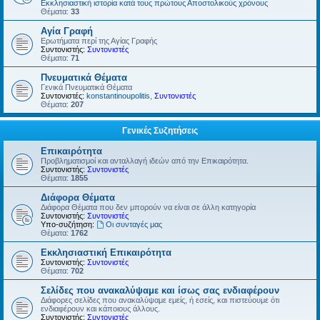
Εκκλησιαστική ιστορία κατά τους πρώτους Αποστολικούς χρόνους
Θέματα:
33
Αγία Γραφή
Ερωτήματα περί της Αγίας Γραφής
Συντονιστής:
Συντονιστές
Θέματα:
71
Πνευματικά Θέματα
Γενικά Πνευματικά Θέματα
Συντονιστές:
konstantinoupolitis
,
Συντονιστές
Θέματα:
207
Γενικές Συζητήσεις
Επικαιρότητα
Προβληματισμοί και ανταλλαγή ιδεών από την Επικαιρότητα.
Συντονιστής:
Συντονιστές
Θέματα:
1855
Διάφορα Θέματα
Διάφορα Θέματα που δεν μπορούν να είναι σε άλλη κατηγορία
Συντονιστής:
Συντονιστές
Υπο-συζήτηση:
Οι συνταγές μας
Θέματα:
1762
Εκκλησιαστική Επικαιρότητα
Συντονιστής:
Συντονιστές
Θέματα:
702
Σελίδες που ανακαλύψαμε και ίσως σας ενδιαφέρουν
Διάφορες σελίδες που ανακαλύψαμε εμείς, ή εσείς, και πιστεύουμε ότι
ενδιαφέρουν και κάποιους άλλους.
Συντονιστής:
Συντονιστές