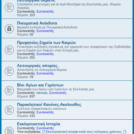
Λειτουργικά Θέματα.
Συζητήσεις και γνώμες για τα Ιερά Μυστήρια της Εκκλησίας μας. Θέματα
Λατρείας.
Συντονιστής:
Συντονιστές
Θέματα:
113
Πνευματικά Ανέκδοτα
θεματική ενότητα με Πνευματικά Ανέκδοτα.
Συντονιστής:
Συντονιστές
Θέματα:
20
Προφητείες-Σημεία των Καιρών
Γενικότερη συζήτηση σχετικά με την ερμηνεία των προφητειών της Ορθοδοξίας
και τα Σημεία των Καιρών στην Εποχή μας.
Συντονιστής:
Συντονιστές
Θέματα:
251
Λειτουργικές απορίες.
Απαντήσεις σε λειτουργικά θέματα.
Συντονιστής:
Συντονιστές
Θέματα:
79
Βίοι Αγίων και Γερόντων
Βιογραφία των Αγίων και Γερόντων τις Εκκλησίας μας
Συντονιστές:
ntinoula
,
Συντονιστές
Θέματα:
837
Παρακλητικοί Κανόνες-Ακολουθίες
Συλλογη παρακλητικών κανόνων
Συντονιστής:
Συντονιστές
Θέματα:
231
Εκκλησιαστική Ιστορία
Συντονιστής:
Συντονιστές
Υπο-συζητήσεις:
Εκκλησιαστική ιστορία κατά τους νεότερους χρόνους
,