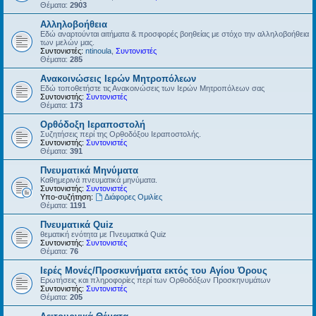
Θέματα:
2903
Αλληλοβοήθεια
Εδώ αναρτούνται αιτήματα & προσφορές βοηθείας με στόχο την αλληλοβοήθεια
των μελών μας.
Συντονιστές:
ntinoula
,
Συντονιστές
Θέματα:
285
Ανακοινώσεις Ιερών Μητροπόλεων
Εδώ τοποθετήστε τις Ανακοινώσεις των Ιερών Μητροπόλεων σας
Συντονιστής:
Συντονιστές
Θέματα:
173
Ορθόδοξη Ιεραποστολή
Συζητήσεις περί της Ορθοδόξου Ιεραποστολής.
Συντονιστής:
Συντονιστές
Θέματα:
391
Πνευματικά Μηνύματα
Καθημερινά πνευματικά μηνύματα.
Συντονιστής:
Συντονιστές
Υπο-συζήτηση:
Διάφορες Ομιλίες
Θέματα:
1191
Πνευματικά Quiz
θεματική ενότητα με Πνευματικά Quiz
Συντονιστής:
Συντονιστές
Θέματα:
76
Ιερές Μονές/Προσκυνήματα εκτός του Αγίου Όρους
Ερωτήσεις και πληροφορίες περί των Ορθοδόξων Προσκηνυμάτων
Συντονιστής:
Συντονιστές
Θέματα:
205