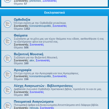
Συντονιστές:
pAntonios
,
Συντονιστές
Θέματα:
57
Εκκλησιαστικά
Ορθοδοξία
Ότι έχει σχέση με την Ορθοδοξία γενικότερα.
Συντονιστές:
konstantinoupolitis
,
Συντονιστές
Θέματα:
1352
Θαύματα
Συζητήστε με τα μέλη μας για τύχον θαύματα που είδατε, αισθανθήκατε ή σας
τα εξιστόρησαν φίλοι και γνωστοί σας.
Συντονιστής:
Συντονιστές
Θέματα:
506
Βυζαντινή Μουσική
Συζήτηση για την Βυζαντινή Μουσική.
Συντονιστές:
alex
,
Συντονιστές
Θέματα:
160
Αγιογραφία
Οτι έχει σχέση με την Αγιογραφία και τους Αγιογράφους.
Συντονιστές:
konstantinoupolitis
,
Συντονιστές
Θέματα:
156
Λέσχη Αναγνωστών - Βιβλιοπροτάσεις
Διαβάσατε ένα καλό Ορθόδοξο Χριστιανικό βιβλίο; προτείνετε το και σε μας.
Συντονιστής:
Συντονιστές
Θέματα:
304
Πνευματικά Αναγνώσματα
Πνευματικά άρθρα και Αναγνώσματα.Αποσπάσματα από διάφορα βιβλία.
Συντονιστές:
ntinoula
,
Συντονιστές