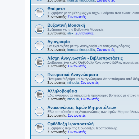
Συντονιστές:
konstantinoupolitis
,
Συντονιστές
Θαύματα
Συζητήστε με τα μέλη μας για τύχον θαύματα που είδατε, αισ
Συντονιστής:
Συντονιστές
Βυζαντινή Μουσική
Συζήτηση για την Βυζαντινή Μουσική.
Συντονιστές:
alex
,
Συντονιστές
Αγιογραφία
Οτι έχει σχέση με την Αγιογραφία και τους Αγιογράφους.
Συντονιστές:
konstantinoupolitis
,
Συντονιστές
Λέσχη Αναγνωστών - Βιβλιοπροτάσεις
Διαβάσατε ένα καλό Ορθόδοξο Χριστιανικό βιβλίο; προτείνετε 
Συντονιστής:
Συντονιστές
Πνευματικά Αναγνώσματα
Πνευματικά άρθρα και Αναγνώσματα.Αποσπάσματα από διάφο
Συντονιστές:
ntinoula
,
Συντονιστές
Αλληλοβοήθεια
Εδώ αναρτούνται αιτήματα & προσφορές βοηθείας με στόχο 
Συντονιστές:
ntinoula
,
Συντονιστές
Ανακοινώσεις Ιερών Μητροπόλεων
Εδώ τοποθετήστε τις Ανακοινώσεις των Ιερών Μητροπόλεω
Συντονιστής:
Συντονιστές
Ορθόδοξη Ιεραποστολή
Συζητήσεις περί της Ορθοδόξου Ιεραποστολής.
Συντονιστής:
Συντονιστές