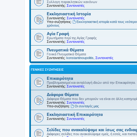
Συλλογη παρακλητικών κανόνων
Συντονιστής:
Συντονιστές
Εκκλησιαστική Ιστορία
Συντονιστής:
Συντονιστές
Υπο-συζητήσεις:
Εκκλησιαστική ιστορία κατά τους νεότερ
χρόνους
Αγία Γραφή
Ερωτήματα περί της Αγίας Γραφής
Συντονιστής:
Συντονιστές
Πνευματικά Θέματα
Γενικά Πνευματικά Θέματα
Συντονιστές:
konstantinoupolitis
,
Συντονιστές
ΓΕΝΙΚΈΣ ΣΥΖΗΤΉΣΕΙΣ
Επικαιρότητα
Προβληματισμοί και ανταλλαγή ιδεών από την Επικαιρότητα.
Συντονιστής:
Συντονιστές
Διάφορα Θέματα
Διάφορα Θέματα που δεν μπορούν να είναι σε άλλη κατηγορ
Συντονιστής:
Συντονιστές
Υπο-συζήτηση:
Οι συνταγές μας
Εκκλησιαστική Επικαιρότητα
Συντονιστής:
Συντονιστές
Σελίδες που ανακαλύψαμε και ίσως σας ενδια
Διάφορες σελίδες που ανακαλύψαμε εμείς, ή εσείς, και πιστε