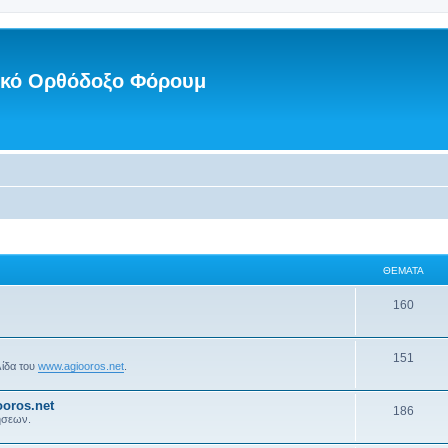
νικό Ορθόδοξο Φόρουμ
ΘΈΜΑΤΑ
160
151
λίδα του
www.agiooros.net
.
oros.net
186
ήσεων.