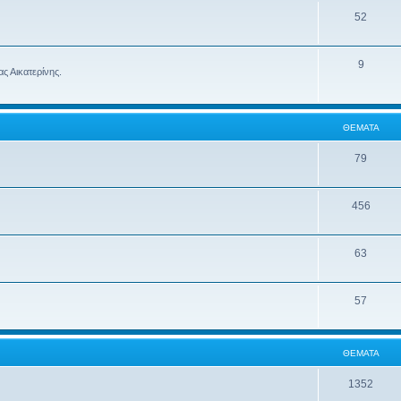
52
9
ς Αικατερίνης.
ΘΈΜΑΤΑ
79
456
63
57
ΘΈΜΑΤΑ
1352