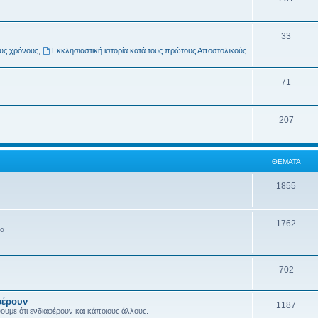
33
ους χρόνους
,
Εκκλησιαστική ιστορία κατά τους πρώτους Αποστολικούς
71
207
ΘΈΜΑΤΑ
1855
1762
ία
702
φέρουν
1187
ύουμε ότι ενδιαφέρουν και κάποιους άλλους.