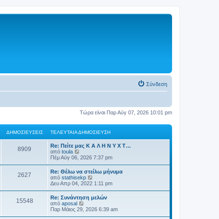
Σύνδεση
Τώρα είναι Παρ Αύγ 07, 2026 10:01 pm
ΔΗΜΟΣΙΕΎΣΕΙΣ
ΤΕΛΕΥΤΑΊΑ ΔΗΜΟΣΊΕΥΣΗ
Re: Πείτε μας Κ Α Λ Η Ν Υ Χ Τ…
8909
Π
από
toula
ρ
Πέμ Αύγ 06, 2026 7:37 pm
ο
β
Re: Θέλω να στείλω μήνυμα
2627
ο
Π
από
stathisekp
λ
ρ
Δευ Απρ 04, 2022 1:11 pm
ή
ο
τ
β
Re: Συνάντηση μελών
η
15548
ο
Π
από
aposal
ς
λ
ρ
Παρ Μάιος 29, 2026 6:39 am
τ
ή
ο
ε
τ