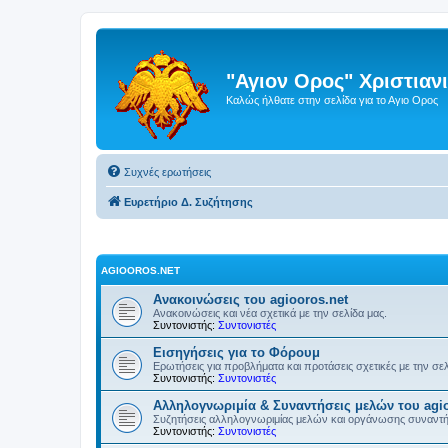
"Αγιον Ορος" Χριστια
Καλώς ήλθατε στην σελίδα για το Αγιο Ορος
Συχνές ερωτήσεις
Ευρετήριο Δ. Συζήτησης
AGIOOROS.NET
Ανακοινώσεις του agiooros.net
Ανακοινώσεις και νέα σχετικά με την σελίδα μας.
Συντονιστής:
Συντονιστές
Εισηγήσεις για το Φόρουμ
Ερωτήσεις για προβλήματα και προτάσεις σχετικές με την σε
Συντονιστής:
Συντονιστές
Αλληλογνωριμία & Συναντήσεις μελών του agio
Συζητήσεις αλληλογνωριμίας μελών και οργάνωσης συναντ
Συντονιστής:
Συντονιστές