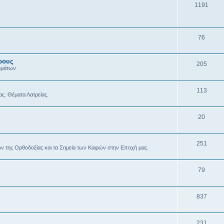
1191
76
ρους
205
υμάτων
113
ας. Θέματα Λατρείας.
20
251
ών της Ορθοδοξίας και τα Σημεία των Καιρών στην Εποχή μας.
79
837
231