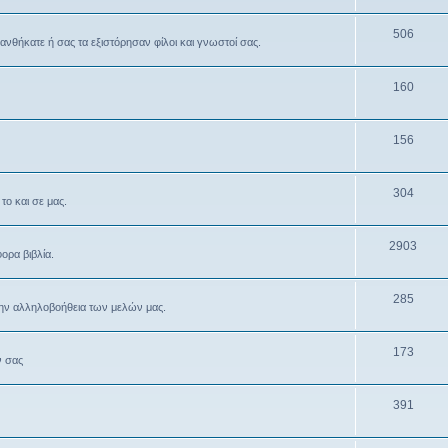
506
θανθήκατε ή σας τα εξιστόρησαν φίλοι και γνωστοί σας.
160
156
304
το και σε μας.
2903
ρα βιβλία.
285
την αλληλοβοήθεια των μελών μας.
173
ν σας
391