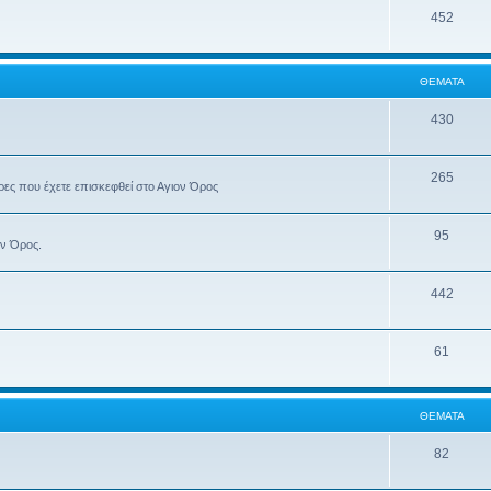
452
ΘΈΜΑΤΑ
430
265
έρες που έχετε επισκεφθεί στο Αγιον Όρος
95
ον Όρος.
442
61
ΘΈΜΑΤΑ
82