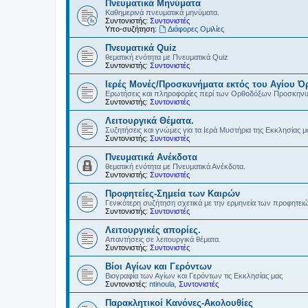
Πνευματικά Μηνύματα
Καθημερινά πνευματικά μηνύματα.
Συντονιστής:
Συντονιστές
Υπο-συζήτηση:
Διάφορες Ομιλίες
Πνευματικά Quiz
θεματική ενότητα με Πνευματικά Quiz
Συντονιστής:
Συντονιστές
Ιερές Μονές/Προσκυνήματα εκτός του Αγίου Ό
Ερωτήσεις και πληροφορίες περί των Ορθοδόξων Προσκην
Συντονιστής:
Συντονιστές
Λειτουργικά Θέματα.
Συζητήσεις και γνώμες για τα Ιερά Μυστήρια της Εκκλησίας μ
Συντονιστής:
Συντονιστές
Πνευματικά Ανέκδοτα
θεματική ενότητα με Πνευματικά Ανέκδοτα.
Συντονιστής:
Συντονιστές
Προφητείες-Σημεία των Καιρών
Γενικότερη συζήτηση σχετικά με την ερμηνεία των προφητει
Συντονιστής:
Συντονιστές
Λειτουργικές απορίες.
Απαντήσεις σε λειτουργικά θέματα.
Συντονιστής:
Συντονιστές
Βίοι Αγίων και Γερόντων
Βιογραφία των Αγίων και Γερόντων τις Εκκλησίας μας
Συντονιστές:
ntinoula
,
Συντονιστές
Παρακλητικοί Κανόνες-Ακολουθίες