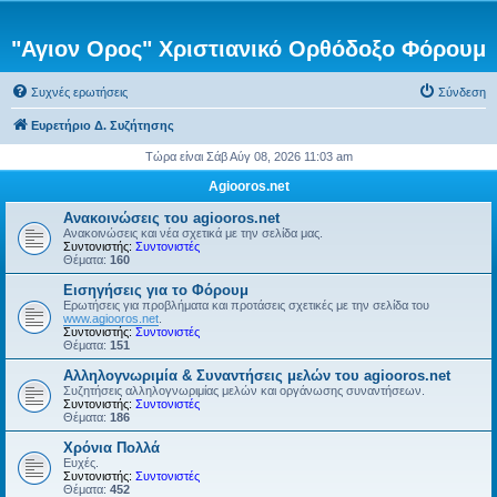
"Αγιον Ορος" Χριστιανικό Ορθόδοξο Φόρουμ
Συχνές ερωτήσεις
Σύνδεση
Ευρετήριο Δ. Συζήτησης
Τώρα είναι Σάβ Αύγ 08, 2026 11:03 am
Agiooros.net
Ανακοινώσεις του agiooros.net
Ανακοινώσεις και νέα σχετικά με την σελίδα μας.
Συντονιστής:
Συντονιστές
Θέματα:
160
Εισηγήσεις για το Φόρουμ
Ερωτήσεις για προβλήματα και προτάσεις σχετικές με την σελίδα του
www.agiooros.net
.
Συντονιστής:
Συντονιστές
Θέματα:
151
Αλληλογνωριμία & Συναντήσεις μελών του agiooros.net
Συζητήσεις αλληλογνωριμίας μελών και οργάνωσης συναντήσεων.
Συντονιστής:
Συντονιστές
Θέματα:
186
Χρόνια Πολλά
Ευχές.
Συντονιστής:
Συντονιστές
Θέματα:
452