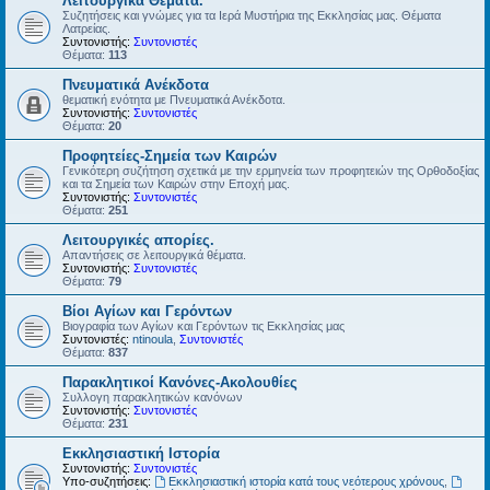
Λειτουργικά Θέματα.
Συζητήσεις και γνώμες για τα Ιερά Μυστήρια της Εκκλησίας μας. Θέματα
Λατρείας.
Συντονιστής:
Συντονιστές
Θέματα:
113
Πνευματικά Ανέκδοτα
θεματική ενότητα με Πνευματικά Ανέκδοτα.
Συντονιστής:
Συντονιστές
Θέματα:
20
Προφητείες-Σημεία των Καιρών
Γενικότερη συζήτηση σχετικά με την ερμηνεία των προφητειών της Ορθοδοξίας
και τα Σημεία των Καιρών στην Εποχή μας.
Συντονιστής:
Συντονιστές
Θέματα:
251
Λειτουργικές απορίες.
Απαντήσεις σε λειτουργικά θέματα.
Συντονιστής:
Συντονιστές
Θέματα:
79
Βίοι Αγίων και Γερόντων
Βιογραφία των Αγίων και Γερόντων τις Εκκλησίας μας
Συντονιστές:
ntinoula
,
Συντονιστές
Θέματα:
837
Παρακλητικοί Κανόνες-Ακολουθίες
Συλλογη παρακλητικών κανόνων
Συντονιστής:
Συντονιστές
Θέματα:
231
Εκκλησιαστική Ιστορία
Συντονιστής:
Συντονιστές
Υπο-συζητήσεις:
Εκκλησιαστική ιστορία κατά τους νεότερους χρόνους
,