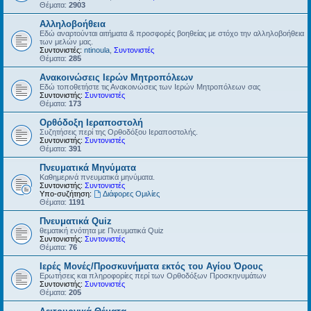
Θέματα:
2903
Αλληλοβοήθεια
Εδώ αναρτούνται αιτήματα & προσφορές βοηθείας με στόχο την αλληλοβοήθεια
των μελών μας.
Συντονιστές:
ntinoula
,
Συντονιστές
Θέματα:
285
Ανακοινώσεις Ιερών Μητροπόλεων
Εδώ τοποθετήστε τις Ανακοινώσεις των Ιερών Μητροπόλεων σας
Συντονιστής:
Συντονιστές
Θέματα:
173
Ορθόδοξη Ιεραποστολή
Συζητήσεις περί της Ορθοδόξου Ιεραποστολής.
Συντονιστής:
Συντονιστές
Θέματα:
391
Πνευματικά Μηνύματα
Καθημερινά πνευματικά μηνύματα.
Συντονιστής:
Συντονιστές
Υπο-συζήτηση:
Διάφορες Ομιλίες
Θέματα:
1191
Πνευματικά Quiz
θεματική ενότητα με Πνευματικά Quiz
Συντονιστής:
Συντονιστές
Θέματα:
76
Ιερές Μονές/Προσκυνήματα εκτός του Αγίου Όρους
Ερωτήσεις και πληροφορίες περί των Ορθοδόξων Προσκηνυμάτων
Συντονιστής:
Συντονιστές
Θέματα:
205