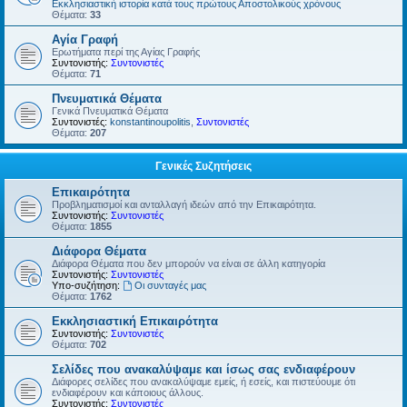
Εκκλησιαστική ιστορία κατά τους πρώτους Αποστολικούς χρόνους
Θέματα:
33
Αγία Γραφή
Ερωτήματα περί της Αγίας Γραφής
Συντονιστής:
Συντονιστές
Θέματα:
71
Πνευματικά Θέματα
Γενικά Πνευματικά Θέματα
Συντονιστές:
konstantinoupolitis
,
Συντονιστές
Θέματα:
207
Γενικές Συζητήσεις
Επικαιρότητα
Προβληματισμοί και ανταλλαγή ιδεών από την Επικαιρότητα.
Συντονιστής:
Συντονιστές
Θέματα:
1855
Διάφορα Θέματα
Διάφορα Θέματα που δεν μπορούν να είναι σε άλλη κατηγορία
Συντονιστής:
Συντονιστές
Υπο-συζήτηση:
Οι συνταγές μας
Θέματα:
1762
Εκκλησιαστική Επικαιρότητα
Συντονιστής:
Συντονιστές
Θέματα:
702
Σελίδες που ανακαλύψαμε και ίσως σας ενδιαφέρουν
Διάφορες σελίδες που ανακαλύψαμε εμείς, ή εσείς, και πιστεύουμε ότι
ενδιαφέρουν και κάποιους άλλους.
Συντονιστής:
Συντονιστές