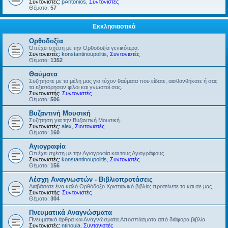
Συντονιστές:
pAntonios
,
Συντονιστές
Θέματα:
57
Εκκλησιαστικά
Ορθοδοξία
Ότι έχει σχέση με την Ορθοδοξία γενικότερα.
Συντονιστές:
konstantinoupolitis
,
Συντονιστές
Θέματα:
1352
Θαύματα
Συζητήστε με τα μέλη μας για τύχον θαύματα που είδατε, αισθανθήκατε ή σας
τα εξιστόρησαν φίλοι και γνωστοί σας.
Συντονιστής:
Συντονιστές
Θέματα:
506
Βυζαντινή Μουσική
Συζήτηση για την Βυζαντινή Μουσική.
Συντονιστές:
alex
,
Συντονιστές
Θέματα:
160
Αγιογραφία
Οτι έχει σχέση με την Αγιογραφία και τους Αγιογράφους.
Συντονιστές:
konstantinoupolitis
,
Συντονιστές
Θέματα:
156
Λέσχη Αναγνωστών - Βιβλιοπροτάσεις
Διαβάσατε ένα καλό Ορθόδοξο Χριστιανικό βιβλίο; προτείνετε το και σε μας.
Συντονιστής:
Συντονιστές
Θέματα:
304
Πνευματικά Αναγνώσματα
Πνευματικά άρθρα και Αναγνώσματα.Αποσπάσματα από διάφορα βιβλία.
Συντονιστές:
ntinoula
,
Συντονιστές