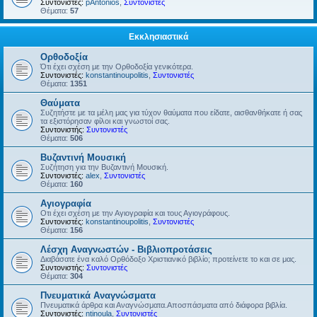
Συντονιστές:
pAntonios
,
Συντονιστές
Θέματα:
57
Εκκλησιαστικά
Ορθοδοξία
Ότι έχει σχέση με την Ορθοδοξία γενικότερα.
Συντονιστές:
konstantinoupolitis
,
Συντονιστές
Θέματα:
1351
Θαύματα
Συζητήστε με τα μέλη μας για τύχον θαύματα που είδατε, αισθανθήκατε ή σας
τα εξιστόρησαν φίλοι και γνωστοί σας.
Συντονιστής:
Συντονιστές
Θέματα:
506
Βυζαντινή Μουσική
Συζήτηση για την Βυζαντινή Μουσική.
Συντονιστές:
alex
,
Συντονιστές
Θέματα:
160
Αγιογραφία
Οτι έχει σχέση με την Αγιογραφία και τους Αγιογράφους.
Συντονιστές:
konstantinoupolitis
,
Συντονιστές
Θέματα:
156
Λέσχη Αναγνωστών - Βιβλιοπροτάσεις
Διαβάσατε ένα καλό Ορθόδοξο Χριστιανικό βιβλίο; προτείνετε το και σε μας.
Συντονιστής:
Συντονιστές
Θέματα:
304
Πνευματικά Αναγνώσματα
Πνευματικά άρθρα και Αναγνώσματα.Αποσπάσματα από διάφορα βιβλία.
Συντονιστές:
ntinoula
,
Συντονιστές