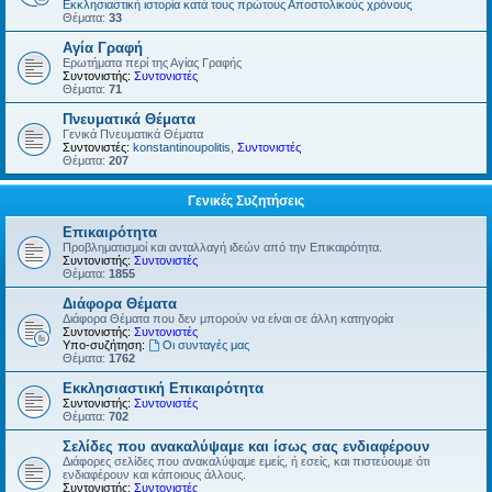
Εκκλησιαστική ιστορία κατά τους πρώτους Αποστολικούς χρόνους
Θέματα:
33
Αγία Γραφή
Ερωτήματα περί της Αγίας Γραφής
Συντονιστής:
Συντονιστές
Θέματα:
71
Πνευματικά Θέματα
Γενικά Πνευματικά Θέματα
Συντονιστές:
konstantinoupolitis
,
Συντονιστές
Θέματα:
207
Γενικές Συζητήσεις
Επικαιρότητα
Προβληματισμοί και ανταλλαγή ιδεών από την Επικαιρότητα.
Συντονιστής:
Συντονιστές
Θέματα:
1855
Διάφορα Θέματα
Διάφορα Θέματα που δεν μπορούν να είναι σε άλλη κατηγορία
Συντονιστής:
Συντονιστές
Υπο-συζήτηση:
Οι συνταγές μας
Θέματα:
1762
Εκκλησιαστική Επικαιρότητα
Συντονιστής:
Συντονιστές
Θέματα:
702
Σελίδες που ανακαλύψαμε και ίσως σας ενδιαφέρουν
Διάφορες σελίδες που ανακαλύψαμε εμείς, ή εσείς, και πιστεύουμε ότι
ενδιαφέρουν και κάποιους άλλους.
Συντονιστής:
Συντονιστές