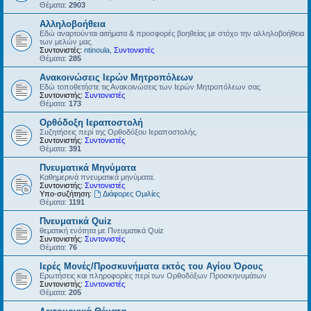
Θέματα:
2903
Αλληλοβοήθεια
Εδώ αναρτούνται αιτήματα & προσφορές βοηθείας με στόχο την αλληλοβοήθεια
των μελών μας.
Συντονιστές:
ntinoula
,
Συντονιστές
Θέματα:
285
Ανακοινώσεις Ιερών Μητροπόλεων
Εδώ τοποθετήστε τις Ανακοινώσεις των Ιερών Μητροπόλεων σας
Συντονιστής:
Συντονιστές
Θέματα:
173
Ορθόδοξη Ιεραποστολή
Συζητήσεις περί της Ορθοδόξου Ιεραποστολής.
Συντονιστής:
Συντονιστές
Θέματα:
391
Πνευματικά Μηνύματα
Καθημερινά πνευματικά μηνύματα.
Συντονιστής:
Συντονιστές
Υπο-συζήτηση:
Διάφορες Ομιλίες
Θέματα:
1191
Πνευματικά Quiz
θεματική ενότητα με Πνευματικά Quiz
Συντονιστής:
Συντονιστές
Θέματα:
76
Ιερές Μονές/Προσκυνήματα εκτός του Αγίου Όρους
Ερωτήσεις και πληροφορίες περί των Ορθοδόξων Προσκηνυμάτων
Συντονιστής:
Συντονιστές
Θέματα:
205