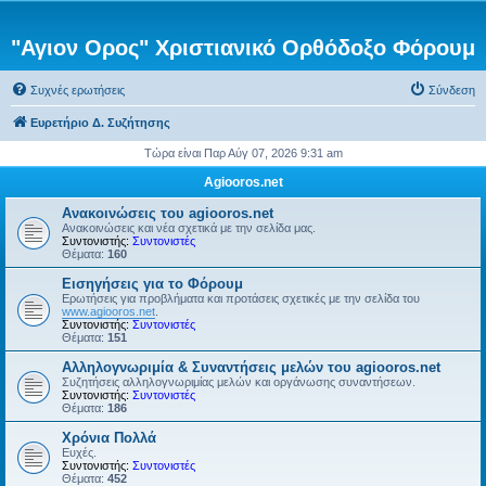
"Αγιον Ορος" Χριστιανικό Ορθόδοξο Φόρουμ
Συχνές ερωτήσεις
Σύνδεση
Ευρετήριο Δ. Συζήτησης
Τώρα είναι Παρ Αύγ 07, 2026 9:31 am
Agiooros.net
Ανακοινώσεις του agiooros.net
Ανακοινώσεις και νέα σχετικά με την σελίδα μας.
Συντονιστής:
Συντονιστές
Θέματα:
160
Εισηγήσεις για το Φόρουμ
Ερωτήσεις για προβλήματα και προτάσεις σχετικές με την σελίδα του
www.agiooros.net
.
Συντονιστής:
Συντονιστές
Θέματα:
151
Αλληλογνωριμία & Συναντήσεις μελών του agiooros.net
Συζητήσεις αλληλογνωριμίας μελών και οργάνωσης συναντήσεων.
Συντονιστής:
Συντονιστές
Θέματα:
186
Χρόνια Πολλά
Ευχές.
Συντονιστής:
Συντονιστές
Θέματα:
452