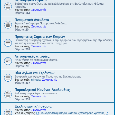
Λειτουργικά Θέματα.
Συζητήσεις και γνώμες για τα Ιερά Μυστήρια της Εκκλησίας μας. Θέματα
Λατρείας.
Συντονιστής:
Συντονιστές
Θέματα:
113
Πνευματικά Ανέκδοτα
θεματική ενότητα με Πνευματικά Ανέκδοτα.
Συντονιστής:
Συντονιστές
Θέματα:
20
Προφητείες-Σημεία των Καιρών
Γενικότερη συζήτηση σχετικά με την ερμηνεία των προφητειών της Ορθοδοξίας
και τα Σημεία των Καιρών στην Εποχή μας.
Συντονιστής:
Συντονιστές
Θέματα:
251
Λειτουργικές απορίες.
Απαντήσεις σε λειτουργικά θέματα.
Συντονιστής:
Συντονιστές
Θέματα:
79
Βίοι Αγίων και Γερόντων
Βιογραφία των Αγίων και Γερόντων τις Εκκλησίας μας
Συντονιστές:
ntinoula
,
Συντονιστές
Θέματα:
837
Παρακλητικοί Κανόνες-Ακολουθίες
Συλλογη παρακλητικών κανόνων
Συντονιστής:
Συντονιστές
Θέματα:
231
Εκκλησιαστική Ιστορία
Συντονιστής:
Συντονιστές
Υπο-συζητήσεις:
Εκκλησιαστική ιστορία κατά τους νεότερους χρόνους
,