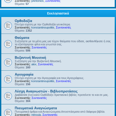
Συντονιστές:
pAntonios
,
Συντονιστές
Θέματα:
57
Εκκλησιαστικά
Ορθοδοξία
Ότι έχει σχέση με την Ορθοδοξία γενικότερα.
Συντονιστές:
konstantinoupolitis
,
Συντονιστές
Θέματα:
1352
Θαύματα
Συζητήστε με τα μέλη μας για τύχον θαύματα που είδατε, αισθανθήκατε ή σας
τα εξιστόρησαν φίλοι και γνωστοί σας.
Συντονιστής:
Συντονιστές
Θέματα:
506
Βυζαντινή Μουσική
Συζήτηση για την Βυζαντινή Μουσική.
Συντονιστές:
alex
,
Συντονιστές
Θέματα:
160
Αγιογραφία
Οτι έχει σχέση με την Αγιογραφία και τους Αγιογράφους.
Συντονιστές:
konstantinoupolitis
,
Συντονιστές
Θέματα:
156
Λέσχη Αναγνωστών - Βιβλιοπροτάσεις
Διαβάσατε ένα καλό Ορθόδοξο Χριστιανικό βιβλίο; προτείνετε το και σε μας.
Συντονιστής:
Συντονιστές
Θέματα:
304
Πνευματικά Αναγνώσματα
Πνευματικά άρθρα και Αναγνώσματα.Αποσπάσματα από διάφορα βιβλία.
Συντονιστές:
ntinoula
,
Συντονιστές