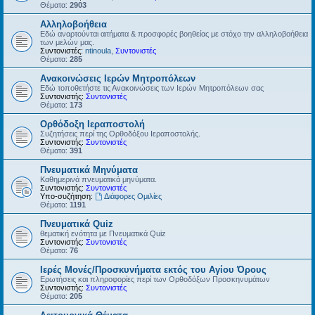
Θέματα:
2903
Αλληλοβοήθεια
Εδώ αναρτούνται αιτήματα & προσφορές βοηθείας με στόχο την αλληλοβοήθεια
των μελών μας.
Συντονιστές:
ntinoula
,
Συντονιστές
Θέματα:
285
Ανακοινώσεις Ιερών Μητροπόλεων
Εδώ τοποθετήστε τις Ανακοινώσεις των Ιερών Μητροπόλεων σας
Συντονιστής:
Συντονιστές
Θέματα:
173
Ορθόδοξη Ιεραποστολή
Συζητήσεις περί της Ορθοδόξου Ιεραποστολής.
Συντονιστής:
Συντονιστές
Θέματα:
391
Πνευματικά Μηνύματα
Καθημερινά πνευματικά μηνύματα.
Συντονιστής:
Συντονιστές
Υπο-συζήτηση:
Διάφορες Ομιλίες
Θέματα:
1191
Πνευματικά Quiz
θεματική ενότητα με Πνευματικά Quiz
Συντονιστής:
Συντονιστές
Θέματα:
76
Ιερές Μονές/Προσκυνήματα εκτός του Αγίου Όρους
Ερωτήσεις και πληροφορίες περί των Ορθοδόξων Προσκηνυμάτων
Συντονιστής:
Συντονιστές
Θέματα:
205