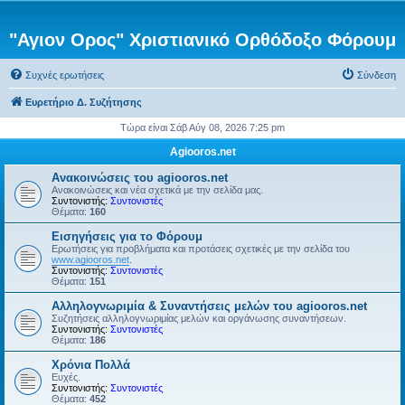
"Αγιον Ορος" Χριστιανικό Ορθόδοξο Φόρουμ
Συχνές ερωτήσεις
Σύνδεση
Ευρετήριο Δ. Συζήτησης
Τώρα είναι Σάβ Αύγ 08, 2026 7:25 pm
Agiooros.net
Ανακοινώσεις του agiooros.net
Ανακοινώσεις και νέα σχετικά με την σελίδα μας.
Συντονιστής:
Συντονιστές
Θέματα:
160
Εισηγήσεις για το Φόρουμ
Ερωτήσεις για προβλήματα και προτάσεις σχετικές με την σελίδα του
www.agiooros.net
.
Συντονιστής:
Συντονιστές
Θέματα:
151
Αλληλογνωριμία & Συναντήσεις μελών του agiooros.net
Συζητήσεις αλληλογνωριμίας μελών και οργάνωσης συναντήσεων.
Συντονιστής:
Συντονιστές
Θέματα:
186
Χρόνια Πολλά
Ευχές.
Συντονιστής:
Συντονιστές
Θέματα:
452