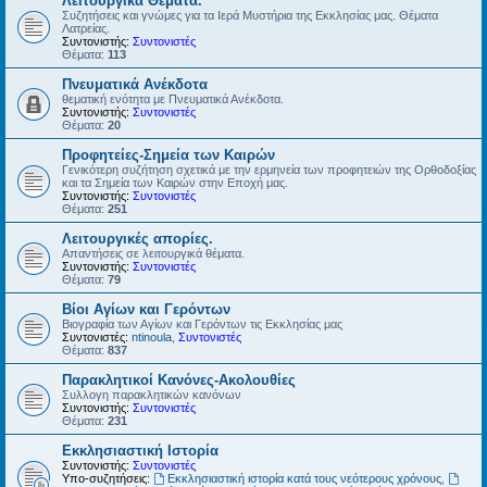
Λειτουργικά Θέματα.
Συζητήσεις και γνώμες για τα Ιερά Μυστήρια της Εκκλησίας μας. Θέματα
Λατρείας.
Συντονιστής:
Συντονιστές
Θέματα:
113
Πνευματικά Ανέκδοτα
θεματική ενότητα με Πνευματικά Ανέκδοτα.
Συντονιστής:
Συντονιστές
Θέματα:
20
Προφητείες-Σημεία των Καιρών
Γενικότερη συζήτηση σχετικά με την ερμηνεία των προφητειών της Ορθοδοξίας
και τα Σημεία των Καιρών στην Εποχή μας.
Συντονιστής:
Συντονιστές
Θέματα:
251
Λειτουργικές απορίες.
Απαντήσεις σε λειτουργικά θέματα.
Συντονιστής:
Συντονιστές
Θέματα:
79
Βίοι Αγίων και Γερόντων
Βιογραφία των Αγίων και Γερόντων τις Εκκλησίας μας
Συντονιστές:
ntinoula
,
Συντονιστές
Θέματα:
837
Παρακλητικοί Κανόνες-Ακολουθίες
Συλλογη παρακλητικών κανόνων
Συντονιστής:
Συντονιστές
Θέματα:
231
Εκκλησιαστική Ιστορία
Συντονιστής:
Συντονιστές
Υπο-συζητήσεις:
Εκκλησιαστική ιστορία κατά τους νεότερους χρόνους
,