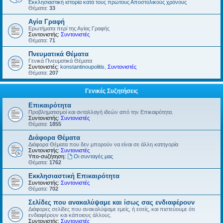
Εκκλησιαστική ιστορία κατά τους πρώτους Αποστολικούς χρόνους
Θέματα:
33
Αγία Γραφή
Ερωτήματα περί της Αγίας Γραφής
Συντονιστής:
Συντονιστές
Θέματα:
71
Πνευματικά Θέματα
Γενικά Πνευματικά Θέματα
Συντονιστές:
konstantinoupolitis
,
Συντονιστές
Θέματα:
207
Γενικές Συζητήσεις
Επικαιρότητα
Προβληματισμοί και ανταλλαγή ιδεών από την Επικαιρότητα.
Συντονιστής:
Συντονιστές
Θέματα:
1855
Διάφορα Θέματα
Διάφορα Θέματα που δεν μπορούν να είναι σε άλλη κατηγορία
Συντονιστής:
Συντονιστές
Υπο-συζήτηση:
Οι συνταγές μας
Θέματα:
1762
Εκκλησιαστική Επικαιρότητα
Συντονιστής:
Συντονιστές
Θέματα:
702
Σελίδες που ανακαλύψαμε και ίσως σας ενδιαφέρουν
Διάφορες σελίδες που ανακαλύψαμε εμείς, ή εσείς, και πιστεύουμε ότι
ενδιαφέρουν και κάποιους άλλους.
Συντονιστής:
Συντονιστές