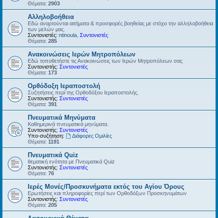
Θέματα:
2903
Αλληλοβοήθεια
Εδώ αναρτούνται αιτήματα & προσφορές βοηθείας με στόχο την αλληλοβοήθεια
των μελών μας.
Συντονιστές:
ntinoula
,
Συντονιστές
Θέματα:
285
Ανακοινώσεις Ιερών Μητροπόλεων
Εδώ τοποθετήστε τις Ανακοινώσεις των Ιερών Μητροπόλεων σας
Συντονιστής:
Συντονιστές
Θέματα:
173
Ορθόδοξη Ιεραποστολή
Συζητήσεις περί της Ορθοδόξου Ιεραποστολής.
Συντονιστής:
Συντονιστές
Θέματα:
391
Πνευματικά Μηνύματα
Καθημερινά πνευματικά μηνύματα.
Συντονιστής:
Συντονιστές
Υπο-συζήτηση:
Διάφορες Ομιλίες
Θέματα:
1191
Πνευματικά Quiz
θεματική ενότητα με Πνευματικά Quiz
Συντονιστής:
Συντονιστές
Θέματα:
76
Ιερές Μονές/Προσκυνήματα εκτός του Αγίου Όρους
Ερωτήσεις και πληροφορίες περί των Ορθοδόξων Προσκηνυμάτων
Συντονιστής:
Συντονιστές
Θέματα:
205