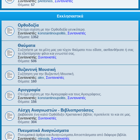
Συντονιστές:
pAntonios
,
Συντονιστές
Θέματα:
57
Εκκλησιαστικά
Ορθοδοξία
Ότι έχει σχέση με την Ορθοδοξία γενικότερα.
Συντονιστές:
konstantinoupolitis
,
Συντονιστές
Θέματα:
1352
Θαύματα
Συζητήστε με τα μέλη μας για τύχον θαύματα που είδατε, αισθανθήκατε ή σας
τα εξιστόρησαν φίλοι και γνωστοί σας.
Συντονιστής:
Συντονιστές
Θέματα:
506
Βυζαντινή Μουσική
Συζήτηση για την Βυζαντινή Μουσική.
Συντονιστές:
alex
,
Συντονιστές
Θέματα:
160
Αγιογραφία
Οτι έχει σχέση με την Αγιογραφία και τους Αγιογράφους.
Συντονιστές:
konstantinoupolitis
,
Συντονιστές
Θέματα:
156
Λέσχη Αναγνωστών - Βιβλιοπροτάσεις
Διαβάσατε ένα καλό Ορθόδοξο Χριστιανικό βιβλίο; προτείνετε το και σε μας.
Συντονιστής:
Συντονιστές
Θέματα:
304
Πνευματικά Αναγνώσματα
Πνευματικά άρθρα και Αναγνώσματα.Αποσπάσματα από διάφορα βιβλία.
Συντονιστές:
ntinoula
,
Συντονιστές