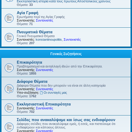
Εκκλησιαστική ιστορία κατά τους πρώτους Αποστολικούς χρόνους
Θέματα:
33
Αγία Γραφή
Ερωτήματα περί της Αγίας Γραφής
Συντονιστής:
Συντονιστές
Θέματα:
71
Πνευματικά Θέματα
Γενικά Πνευματικά Θέματα
Συντονιστές:
konstantinoupolitis
,
Συντονιστές
Θέματα:
207
Γενικές Συζητήσεις
Επικαιρότητα
Προβληματισμοί και ανταλλαγή ιδεών από την Επικαιρότητα.
Συντονιστής:
Συντονιστές
Θέματα:
1855
Διάφορα Θέματα
Διάφορα Θέματα που δεν μπορούν να είναι σε άλλη κατηγορία
Συντονιστής:
Συντονιστές
Υπο-συζήτηση:
Οι συνταγές μας
Θέματα:
1762
Εκκλησιαστική Επικαιρότητα
Συντονιστής:
Συντονιστές
Θέματα:
702
Σελίδες που ανακαλύψαμε και ίσως σας ενδιαφέρουν
Διάφορες σελίδες που ανακαλύψαμε εμείς, ή εσείς, και πιστεύουμε ότι
ενδιαφέρουν και κάποιους άλλους.
Συντονιστής:
Συντονιστές