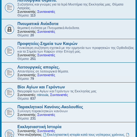
Λειτουργικά Θέματα.
Συζητήσεις και γνώμες για τα Ιερά Μυστήρια της Εκκλησίας μας. Θέματα
Λατρείας.
Συντονιστής:
Συντονιστές
Θέματα:
113
Πνευματικά Ανέκδοτα
θεματική ενότητα με Πνευματικά Ανέκδοτα.
Συντονιστής:
Συντονιστές
Θέματα:
20
Προφητείες-Σημεία των Καιρών
Γενικότερη συζήτηση σχετικά με την ερμηνεία των προφητειών της Ορθοδοξίας
και τα Σημεία των Καιρών στην Εποχή μας.
Συντονιστής:
Συντονιστές
Θέματα:
251
Λειτουργικές απορίες.
Απαντήσεις σε λειτουργικά θέματα.
Συντονιστής:
Συντονιστές
Θέματα:
79
Βίοι Αγίων και Γερόντων
Βιογραφία των Αγίων και Γερόντων τις Εκκλησίας μας
Συντονιστές:
ntinoula
,
Συντονιστές
Θέματα:
837
Παρακλητικοί Κανόνες-Ακολουθίες
Συλλογη παρακλητικών κανόνων
Συντονιστής:
Συντονιστές
Θέματα:
231
Εκκλησιαστική Ιστορία
Συντονιστής:
Συντονιστές
Υπο-συζητήσεις:
Εκκλησιαστική ιστορία κατά τους νεότερους χρόνους
,