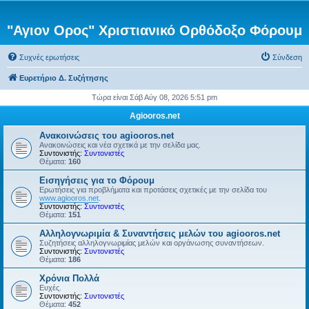
"Αγιον Ορος" Χριστιανικό Ορθόδοξο Φόρουμ
Συχνές ερωτήσεις
Σύνδεση
Ευρετήριο Δ. Συζήτησης
Τώρα είναι Σάβ Αύγ 08, 2026 5:51 pm
Agiooros.net
Ανακοινώσεις του agiooros.net
Ανακοινώσεις και νέα σχετικά με την σελίδα μας.
Συντονιστής:
Συντονιστές
Θέματα:
160
Εισηγήσεις για το Φόρουμ
Ερωτήσεις για προβλήματα και προτάσεις σχετικές με την σελίδα του
www.agiooros.net
.
Συντονιστής:
Συντονιστές
Θέματα:
151
Αλληλογνωριμία & Συναντήσεις μελών του agiooros.net
Συζητήσεις αλληλογνωριμίας μελών και οργάνωσης συναντήσεων.
Συντονιστής:
Συντονιστές
Θέματα:
186
Χρόνια Πολλά
Ευχές.
Συντονιστής:
Συντονιστές
Θέματα:
452