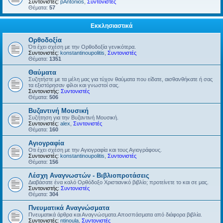
Συντονιστές:
pAntonios
,
Συντονιστές
Θέματα:
57
Εκκλησιαστικά
Ορθοδοξία
Ότι έχει σχέση με την Ορθοδοξία γενικότερα.
Συντονιστές:
konstantinoupolitis
,
Συντονιστές
Θέματα:
1351
Θαύματα
Συζητήστε με τα μέλη μας για τύχον θαύματα που είδατε, αισθανθήκατε ή σας
τα εξιστόρησαν φίλοι και γνωστοί σας.
Συντονιστής:
Συντονιστές
Θέματα:
506
Βυζαντινή Μουσική
Συζήτηση για την Βυζαντινή Μουσική.
Συντονιστές:
alex
,
Συντονιστές
Θέματα:
160
Αγιογραφία
Οτι έχει σχέση με την Αγιογραφία και τους Αγιογράφους.
Συντονιστές:
konstantinoupolitis
,
Συντονιστές
Θέματα:
156
Λέσχη Αναγνωστών - Βιβλιοπροτάσεις
Διαβάσατε ένα καλό Ορθόδοξο Χριστιανικό βιβλίο; προτείνετε το και σε μας.
Συντονιστής:
Συντονιστές
Θέματα:
304
Πνευματικά Αναγνώσματα
Πνευματικά άρθρα και Αναγνώσματα.Αποσπάσματα από διάφορα βιβλία.
Συντονιστές:
ntinoula
,
Συντονιστές