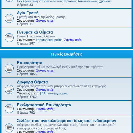
Εκκλησιαστική ιστορία κατά τους πρώτους Αποστολικούς χρόνους
Θέματα:
33
Αγία Γραφή
Ερωτήματα περί της Αγίας Γραφής
Συντονιστής:
Συντονιστές
Θέματα:
71
Πνευματικά Θέματα
Γενικά Πνευματικά Θέματα
Συντονιστές:
konstantinoupolitis
,
Συντονιστές
Θέματα:
207
Γενικές Συζητήσεις
Επικαιρότητα
Προβληματισμοί και ανταλλαγή ιδεών από την Επικαιρότητα.
Συντονιστής:
Συντονιστές
Θέματα:
1855
Διάφορα Θέματα
Διάφορα Θέματα που δεν μπορούν να είναι σε άλλη κατηγορία
Συντονιστής:
Συντονιστές
Υπο-συζήτηση:
Οι συνταγές μας
Θέματα:
1762
Εκκλησιαστική Επικαιρότητα
Συντονιστής:
Συντονιστές
Θέματα:
702
Σελίδες που ανακαλύψαμε και ίσως σας ενδιαφέρουν
Διάφορες σελίδες που ανακαλύψαμε εμείς, ή εσείς, και πιστεύουμε ότι
ενδιαφέρουν και κάποιους άλλους.
Συντονιστής:
Συντονιστές