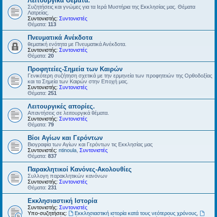
Λειτουργικά Θέματα.
Συζητήσεις και γνώμες για τα Ιερά Μυστήρια της Εκκλησίας μας. Θέματα
Λατρείας.
Συντονιστής:
Συντονιστές
Θέματα:
113
Πνευματικά Ανέκδοτα
θεματική ενότητα με Πνευματικά Ανέκδοτα.
Συντονιστής:
Συντονιστές
Θέματα:
20
Προφητείες-Σημεία των Καιρών
Γενικότερη συζήτηση σχετικά με την ερμηνεία των προφητειών της Ορθοδοξίας
και τα Σημεία των Καιρών στην Εποχή μας.
Συντονιστής:
Συντονιστές
Θέματα:
251
Λειτουργικές απορίες.
Απαντήσεις σε λειτουργικά θέματα.
Συντονιστής:
Συντονιστές
Θέματα:
79
Βίοι Αγίων και Γερόντων
Βιογραφία των Αγίων και Γερόντων τις Εκκλησίας μας
Συντονιστές:
ntinoula
,
Συντονιστές
Θέματα:
837
Παρακλητικοί Κανόνες-Ακολουθίες
Συλλογη παρακλητικών κανόνων
Συντονιστής:
Συντονιστές
Θέματα:
231
Εκκλησιαστική Ιστορία
Συντονιστής:
Συντονιστές
Υπο-συζητήσεις:
Εκκλησιαστική ιστορία κατά τους νεότερους χρόνους
,