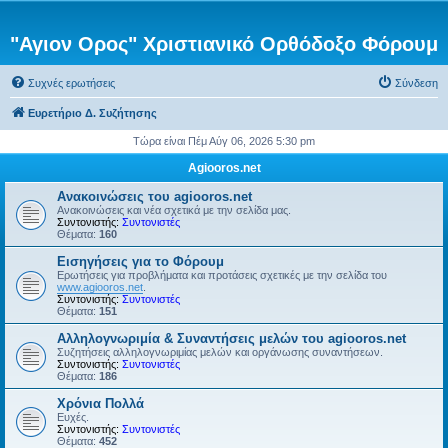
"Αγιον Ορος" Χριστιανικό Ορθόδοξο Φόρουμ
Συχνές ερωτήσεις
Σύνδεση
Ευρετήριο Δ. Συζήτησης
Τώρα είναι Πέμ Αύγ 06, 2026 5:30 pm
Agiooros.net
Ανακοινώσεις του agiooros.net
Ανακοινώσεις και νέα σχετικά με την σελίδα μας.
Συντονιστής:
Συντονιστές
Θέματα:
160
Εισηγήσεις για το Φόρουμ
Ερωτήσεις για προβλήματα και προτάσεις σχετικές με την σελίδα του
www.agiooros.net
.
Συντονιστής:
Συντονιστές
Θέματα:
151
Αλληλογνωριμία & Συναντήσεις μελών του agiooros.net
Συζητήσεις αλληλογνωριμίας μελών και οργάνωσης συναντήσεων.
Συντονιστής:
Συντονιστές
Θέματα:
186
Χρόνια Πολλά
Ευχές.
Συντονιστής:
Συντονιστές
Θέματα:
452