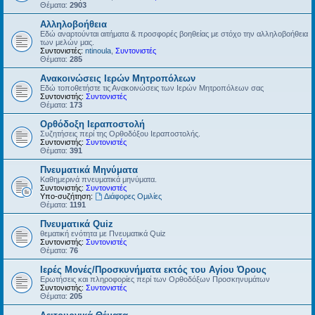
Θέματα:
2903
Αλληλοβοήθεια
Εδώ αναρτούνται αιτήματα & προσφορές βοηθείας με στόχο την αλληλοβοήθεια
των μελών μας.
Συντονιστές:
ntinoula
,
Συντονιστές
Θέματα:
285
Ανακοινώσεις Ιερών Μητροπόλεων
Εδώ τοποθετήστε τις Ανακοινώσεις των Ιερών Μητροπόλεων σας
Συντονιστής:
Συντονιστές
Θέματα:
173
Ορθόδοξη Ιεραποστολή
Συζητήσεις περί της Ορθοδόξου Ιεραποστολής.
Συντονιστής:
Συντονιστές
Θέματα:
391
Πνευματικά Μηνύματα
Καθημερινά πνευματικά μηνύματα.
Συντονιστής:
Συντονιστές
Υπο-συζήτηση:
Διάφορες Ομιλίες
Θέματα:
1191
Πνευματικά Quiz
θεματική ενότητα με Πνευματικά Quiz
Συντονιστής:
Συντονιστές
Θέματα:
76
Ιερές Μονές/Προσκυνήματα εκτός του Αγίου Όρους
Ερωτήσεις και πληροφορίες περί των Ορθοδόξων Προσκηνυμάτων
Συντονιστής:
Συντονιστές
Θέματα:
205