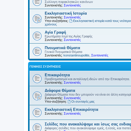
Συλλογη παρακλητικών κανόνων
Συντονιστής:
Συντονιστές
Εκκλησιαστική Ιστορία
Συντονιστής:
Συντονιστές
Υπο-συζητήσεις:
Εκκλησιαστική ιστορία κατά τους νεότερ
χρόνους
Αγία Γραφή
Ερωτήματα περί της Αγίας Γραφής
Συντονιστής:
Συντονιστές
Πνευματικά Θέματα
Γενικά Πνευματικά Θέματα
Συντονιστές:
konstantinoupolitis
,
Συντονιστές
ΓΕΝΙΚΈΣ ΣΥΖΗΤΉΣΕΙΣ
Επικαιρότητα
Προβληματισμοί και ανταλλαγή ιδεών από την Επικαιρότητα.
Συντονιστής:
Συντονιστές
Διάφορα Θέματα
Διάφορα Θέματα που δεν μπορούν να είναι σε άλλη κατηγορ
Συντονιστής:
Συντονιστές
Υπο-συζήτηση:
Οι συνταγές μας
Εκκλησιαστική Επικαιρότητα
Συντονιστής:
Συντονιστές
Σελίδες που ανακαλύψαμε και ίσως σας ενδια
Διάφορες σελίδες που ανακαλύψαμε εμείς, ή εσείς, και πιστε