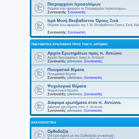
Πατριαρχείον Ιεροσολύμων
Θέματα που αφορούν το Πατριαρχείον Ιεροσολύμων.
Συντονιστής:
Συντονιστές
Ιερά Μονή Θεοβαδίστου Όρους Σινά
Θέματα που αφορούν την Ι. Μ. Θεοβαδίστου Όρους Σινά, Αγία
Συντονιστής:
Συντονιστές
ΠΝΕΥΜΑΤΙΚΆ ΕΡΩΤΉΜΑΤΑ ΠΡΟΣ ΤΟΝ Π. ΑΝΤΏΝΙΟ
Αρχείο Ερωτημάτων προς π. Αντώνιο
Αρχείο Ερωτημάτων προς π. Αντώνιο
Συντονιστές:
pAntonios
,
Συντονιστές
Πνευματικά θέματα
Πνευματικά θέματα
Συντονιστές:
pAntonios
,
Συντονιστές
Ψυχολογικά Θέματα
Ψυχολογικά Θέματα
Συντονιστές:
pAntonios
,
Συντονιστές
Διάφορα ερωτήματα στον π. Αντώνιο.
Διάφορα ερωτήματα στον π. Αντώνιο.
Συντονιστές:
pAntonios
,
Συντονιστές
ΕΚΚΛΗΣΙΑΣΤΙΚΆ
Ορθοδοξία
Ότι έχει σχέση με την Ορθοδοξία γενικότερα.