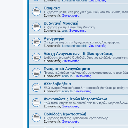
Συντονιστές:
konstantinoupolitis
,
Συντονιστές
Θαύματα
Συζητήστε με τα μέλη μας για τύχον θαύματα που είδατε, αισ
Συντονιστής:
Συντονιστές
Βυζαντινή Μουσική
Συζήτηση για την Βυζαντινή Μουσική.
Συντονιστές:
alex
,
Συντονιστές
Αγιογραφία
Οτι έχει σχέση με την Αγιογραφία και τους Αγιογράφους.
Συντονιστές:
konstantinoupolitis
,
Συντονιστές
Λέσχη Αναγνωστών - Βιβλιοπροτάσεις
Διαβάσατε ένα καλό Ορθόδοξο Χριστιανικό βιβλίο; προτείνετε 
Συντονιστής:
Συντονιστές
Πνευματικά Αναγνώσματα
Πνευματικά άρθρα και Αναγνώσματα.Αποσπάσματα από διάφο
Συντονιστές:
ntinoula
,
Συντονιστές
Αλληλοβοήθεια
Εδώ αναρτούνται αιτήματα & προσφορές βοηθείας με στόχο 
Συντονιστές:
ntinoula
,
Συντονιστές
Ανακοινώσεις Ιερών Μητροπόλεων
Εδώ τοποθετήστε τις Ανακοινώσεις των Ιερών Μητροπόλεω
Συντονιστής:
Συντονιστές
Ορθόδοξη Ιεραποστολή
Συζητήσεις περί της Ορθοδόξου Ιεραποστολής.
Συντονιστής:
Συντονιστές