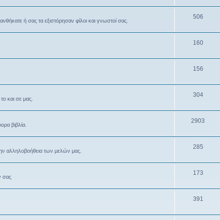
506
θανθήκατε ή σας τα εξιστόρησαν φίλοι και γνωστοί σας.
160
156
304
το και σε μας.
2903
ρα βιβλία.
285
την αλληλοβοήθεια των μελών μας.
173
ν σας
391