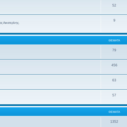
52
9
ς Αικατερίνης.
ΘΈΜΑΤΑ
79
456
63
57
ΘΈΜΑΤΑ
1352