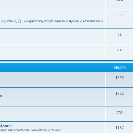
33
ους χρόνους
,
Εκκλησιαστική ιστορία κατά τους πρώτους Αποστολικούς
71
207
ΘΈΜΑΤΑ
1855
1762
ία
702
φέρουν
1187
ύουμε ότι ενδιαφέρουν και κάποιους άλλους.