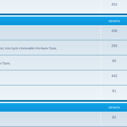
452
ΘΈΜΑΤΑ
430
265
έρες που έχετε επισκεφθεί στο Αγιον Όρος
95
ον Όρος.
442
61
ΘΈΜΑΤΑ
82