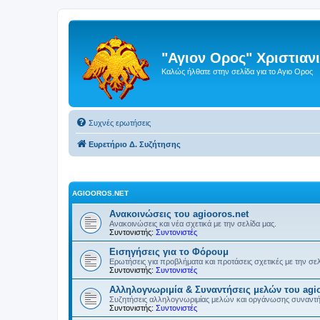
"Αγιον Ορος" Χριστια
Καλώς ήλθατε στην σελίδα για το Αγιο Ορος
Συχνές ερωτήσεις
Ευρετήριο Δ. Συζήτησης
AGIOOROS.NET
Ανακοινώσεις του agiooros.net
Ανακοινώσεις και νέα σχετικά με την σελίδα μας.
Συντονιστής:
Συντονιστές
Εισηγήσεις για το Φόρουμ
Ερωτήσεις για προβλήματα και προτάσεις σχετικές με την σε
Συντονιστής:
Συντονιστές
Αλληλογνωριμία & Συναντήσεις μελών του agio
Συζητήσεις αλληλογνωριμίας μελών και οργάνωσης συναντ
Συντονιστής:
Συντονιστές