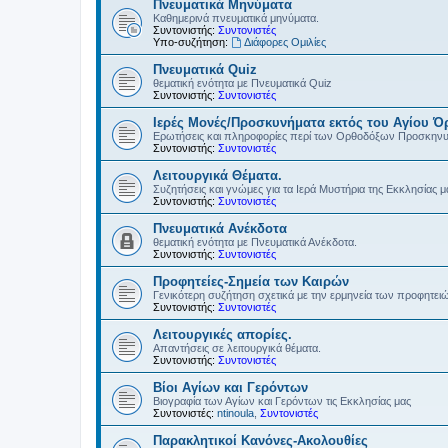
Πνευματικά Μηνύματα
Καθημερινά πνευματικά μηνύματα.
Συντονιστής:
Συντονιστές
Υπο-συζήτηση:
Διάφορες Ομιλίες
Πνευματικά Quiz
θεματική ενότητα με Πνευματικά Quiz
Συντονιστής:
Συντονιστές
Ιερές Μονές/Προσκυνήματα εκτός του Αγίου Ό
Ερωτήσεις και πληροφορίες περί των Ορθοδόξων Προσκην
Συντονιστής:
Συντονιστές
Λειτουργικά Θέματα.
Συζητήσεις και γνώμες για τα Ιερά Μυστήρια της Εκκλησίας μ
Συντονιστής:
Συντονιστές
Πνευματικά Ανέκδοτα
θεματική ενότητα με Πνευματικά Ανέκδοτα.
Συντονιστής:
Συντονιστές
Προφητείες-Σημεία των Καιρών
Γενικότερη συζήτηση σχετικά με την ερμηνεία των προφητει
Συντονιστής:
Συντονιστές
Λειτουργικές απορίες.
Απαντήσεις σε λειτουργικά θέματα.
Συντονιστής:
Συντονιστές
Βίοι Αγίων και Γερόντων
Βιογραφία των Αγίων και Γερόντων τις Εκκλησίας μας
Συντονιστές:
ntinoula
,
Συντονιστές
Παρακλητικοί Κανόνες-Ακολουθίες