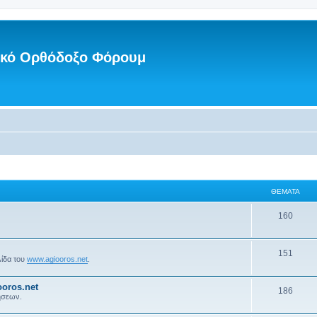
νικό Ορθόδοξο Φόρουμ
ΘΈΜΑΤΑ
160
151
λίδα του
www.agiooros.net
.
oros.net
186
ήσεων.