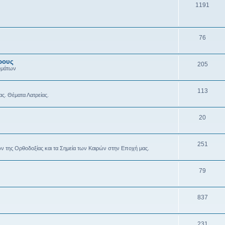
1191
76
ρους
205
υμάτων
113
ας. Θέματα Λατρείας.
20
251
ών της Ορθοδοξίας και τα Σημεία των Καιρών στην Εποχή μας.
79
837
231