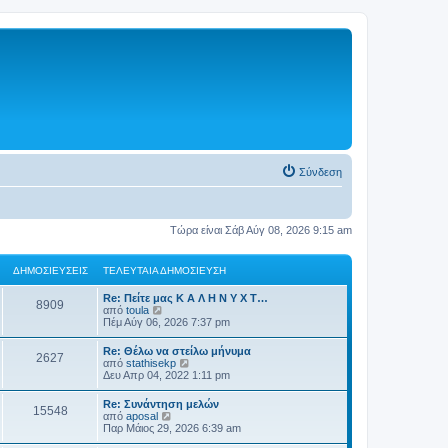
Σύνδεση
Τώρα είναι Σάβ Αύγ 08, 2026 9:15 am
ΔΗΜΟΣΙΕΎΣΕΙΣ
ΤΕΛΕΥΤΑΊΑ ΔΗΜΟΣΊΕΥΣΗ
Re: Πείτε μας Κ Α Λ Η Ν Υ Χ Τ…
8909
Π
από
toula
ρ
Πέμ Αύγ 06, 2026 7:37 pm
ο
β
Re: Θέλω να στείλω μήνυμα
2627
ο
Π
από
stathisekp
λ
ρ
Δευ Απρ 04, 2022 1:11 pm
ή
ο
τ
β
Re: Συνάντηση μελών
η
15548
ο
Π
από
aposal
ς
λ
ρ
Παρ Μάιος 29, 2026 6:39 am
τ
ή
ο
ε
τ