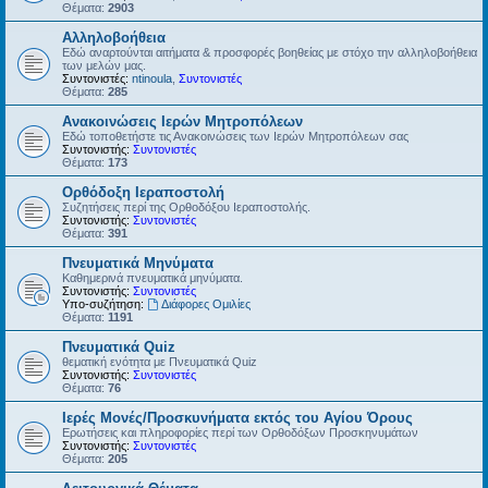
Θέματα:
2903
Αλληλοβοήθεια
Εδώ αναρτούνται αιτήματα & προσφορές βοηθείας με στόχο την αλληλοβοήθεια
των μελών μας.
Συντονιστές:
ntinoula
,
Συντονιστές
Θέματα:
285
Ανακοινώσεις Ιερών Μητροπόλεων
Εδώ τοποθετήστε τις Ανακοινώσεις των Ιερών Μητροπόλεων σας
Συντονιστής:
Συντονιστές
Θέματα:
173
Ορθόδοξη Ιεραποστολή
Συζητήσεις περί της Ορθοδόξου Ιεραποστολής.
Συντονιστής:
Συντονιστές
Θέματα:
391
Πνευματικά Μηνύματα
Καθημερινά πνευματικά μηνύματα.
Συντονιστής:
Συντονιστές
Υπο-συζήτηση:
Διάφορες Ομιλίες
Θέματα:
1191
Πνευματικά Quiz
θεματική ενότητα με Πνευματικά Quiz
Συντονιστής:
Συντονιστές
Θέματα:
76
Ιερές Μονές/Προσκυνήματα εκτός του Αγίου Όρους
Ερωτήσεις και πληροφορίες περί των Ορθοδόξων Προσκηνυμάτων
Συντονιστής:
Συντονιστές
Θέματα:
205