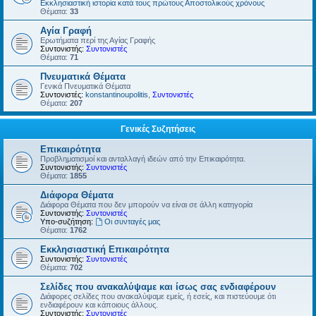
Εκκλησιαστική ιστορία κατά τους πρώτους Αποστολικούς χρόνους
Θέματα:
33
Αγία Γραφή
Ερωτήματα περί της Αγίας Γραφής
Συντονιστής:
Συντονιστές
Θέματα:
71
Πνευματικά Θέματα
Γενικά Πνευματικά Θέματα
Συντονιστές:
konstantinoupolitis
,
Συντονιστές
Θέματα:
207
Γενικές Συζητήσεις
Επικαιρότητα
Προβληματισμοί και ανταλλαγή ιδεών από την Επικαιρότητα.
Συντονιστής:
Συντονιστές
Θέματα:
1855
Διάφορα Θέματα
Διάφορα Θέματα που δεν μπορούν να είναι σε άλλη κατηγορία
Συντονιστής:
Συντονιστές
Υπο-συζήτηση:
Οι συνταγές μας
Θέματα:
1762
Εκκλησιαστική Επικαιρότητα
Συντονιστής:
Συντονιστές
Θέματα:
702
Σελίδες που ανακαλύψαμε και ίσως σας ενδιαφέρουν
Διάφορες σελίδες που ανακαλύψαμε εμείς, ή εσείς, και πιστεύουμε ότι
ενδιαφέρουν και κάποιους άλλους.
Συντονιστής:
Συντονιστές