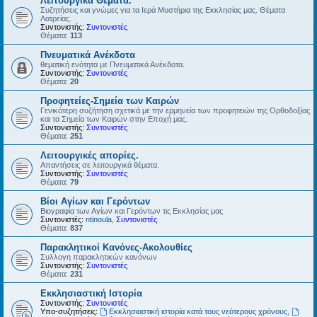
Λειτουργικά Θέματα.
Συζητήσεις και γνώμες για τα Ιερά Μυστήρια της Εκκλησίας μας. Θέματα
Λατρείας.
Συντονιστής:
Συντονιστές
Θέματα:
113
Πνευματικά Ανέκδοτα
θεματική ενότητα με Πνευματικά Ανέκδοτα.
Συντονιστής:
Συντονιστές
Θέματα:
20
Προφητείες-Σημεία των Καιρών
Γενικότερη συζήτηση σχετικά με την ερμηνεία των προφητειών της Ορθοδοξίας
και τα Σημεία των Καιρών στην Εποχή μας.
Συντονιστής:
Συντονιστές
Θέματα:
251
Λειτουργικές απορίες.
Απαντήσεις σε λειτουργικά θέματα.
Συντονιστής:
Συντονιστές
Θέματα:
79
Βίοι Αγίων και Γερόντων
Βιογραφία των Αγίων και Γερόντων τις Εκκλησίας μας
Συντονιστές:
ntinoula
,
Συντονιστές
Θέματα:
837
Παρακλητικοί Κανόνες-Ακολουθίες
Συλλογη παρακλητικών κανόνων
Συντονιστής:
Συντονιστές
Θέματα:
231
Εκκλησιαστική Ιστορία
Συντονιστής:
Συντονιστές
Υπο-συζητήσεις:
Εκκλησιαστική ιστορία κατά τους νεότερους χρόνους
,