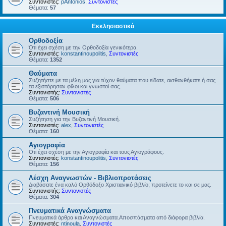
Συντονιστές:
pAntonios
,
Συντονιστές
Θέματα:
57
Εκκλησιαστικά
Ορθοδοξία
Ότι έχει σχέση με την Ορθοδοξία γενικότερα.
Συντονιστές:
konstantinoupolitis
,
Συντονιστές
Θέματα:
1352
Θαύματα
Συζητήστε με τα μέλη μας για τύχον θαύματα που είδατε, αισθανθήκατε ή σας
τα εξιστόρησαν φίλοι και γνωστοί σας.
Συντονιστής:
Συντονιστές
Θέματα:
506
Βυζαντινή Μουσική
Συζήτηση για την Βυζαντινή Μουσική.
Συντονιστές:
alex
,
Συντονιστές
Θέματα:
160
Αγιογραφία
Οτι έχει σχέση με την Αγιογραφία και τους Αγιογράφους.
Συντονιστές:
konstantinoupolitis
,
Συντονιστές
Θέματα:
156
Λέσχη Αναγνωστών - Βιβλιοπροτάσεις
Διαβάσατε ένα καλό Ορθόδοξο Χριστιανικό βιβλίο; προτείνετε το και σε μας.
Συντονιστής:
Συντονιστές
Θέματα:
304
Πνευματικά Αναγνώσματα
Πνευματικά άρθρα και Αναγνώσματα.Αποσπάσματα από διάφορα βιβλία.
Συντονιστές:
ntinoula
,
Συντονιστές