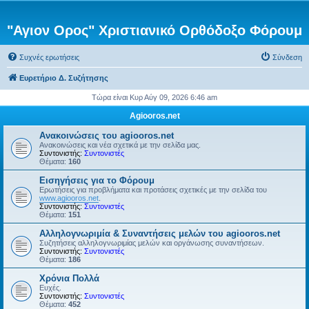
"Αγιον Ορος" Χριστιανικό Ορθόδοξο Φόρουμ
Συχνές ερωτήσεις
Σύνδεση
Ευρετήριο Δ. Συζήτησης
Τώρα είναι Κυρ Αύγ 09, 2026 6:46 am
Agiooros.net
Ανακοινώσεις του agiooros.net
Ανακοινώσεις και νέα σχετικά με την σελίδα μας.
Συντονιστής:
Συντονιστές
Θέματα:
160
Εισηγήσεις για το Φόρουμ
Ερωτήσεις για προβλήματα και προτάσεις σχετικές με την σελίδα του
www.agiooros.net
.
Συντονιστής:
Συντονιστές
Θέματα:
151
Αλληλογνωριμία & Συναντήσεις μελών του agiooros.net
Συζητήσεις αλληλογνωριμίας μελών και οργάνωσης συναντήσεων.
Συντονιστής:
Συντονιστές
Θέματα:
186
Χρόνια Πολλά
Ευχές.
Συντονιστής:
Συντονιστές
Θέματα:
452