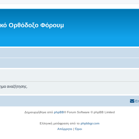
νικό Ορθόδοξο Φόρουμ
τημα αναζήτησης.
Επ
Δημιουργήθηκε από
phpBB
® Forum Software © phpBB Limited
Ελληνική μετάφραση από το
phpbbgr.com
Απόρρητο
|
Όροι