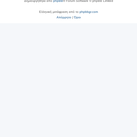
Δημιουργήθηκε από
phpBB
® Forum Software © phpBB Limited
Ελληνική μετάφραση από το
phpbbgr.com
Απόρρητο
|
Όροι