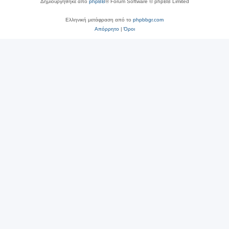
Δημιουργήθηκε από
phpBB
® Forum Software © phpBB Limited
Ελληνική μετάφραση από το
phpbbgr.com
Απόρρητο
|
Όροι