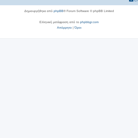
Επ
Δημιουργήθηκε από
phpBB
® Forum Software © phpBB Limited
Ελληνική μετάφραση από το
phpbbgr.com
Απόρρητο
|
Όροι