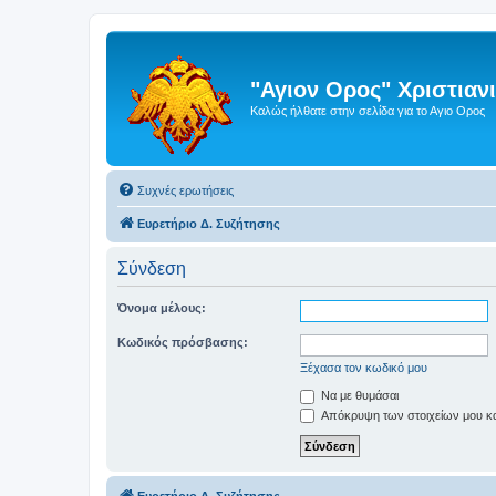
"Αγιον Ορος" Χριστια
Καλώς ήλθατε στην σελίδα για το Αγιο Ορος
Συχνές ερωτήσεις
Ευρετήριο Δ. Συζήτησης
Σύνδεση
Όνομα μέλους:
Κωδικός πρόσβασης:
Ξέχασα τον κωδικό μου
Να με θυμάσαι
Απόκρυψη των στοιχείων μου κατ