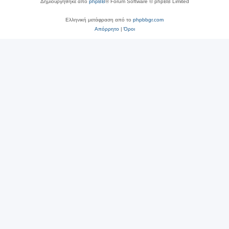
Δημιουργήθηκε από
phpBB
® Forum Software © phpBB Limited
Ελληνική μετάφραση από το
phpbbgr.com
Απόρρητο
|
Όροι