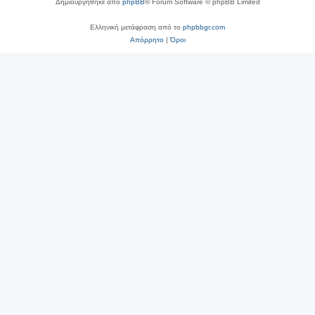
Δημιουργήθηκε από
phpBB
® Forum Software © phpBB Limited
Ελληνική μετάφραση από το
phpbbgr.com
Απόρρητο
|
Όροι