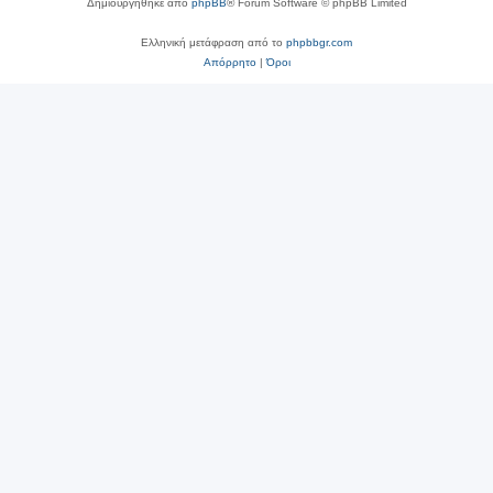
Δημιουργήθηκε από
phpBB
® Forum Software © phpBB Limited
Ελληνική μετάφραση από το
phpbbgr.com
Απόρρητο
|
Όροι