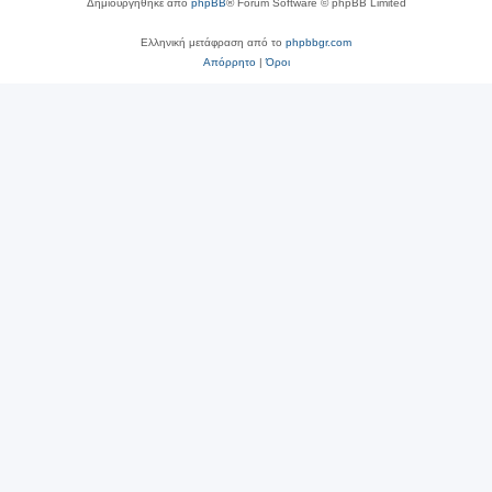
Δημιουργήθηκε από
phpBB
® Forum Software © phpBB Limited
Ελληνική μετάφραση από το
phpbbgr.com
Απόρρητο
|
Όροι