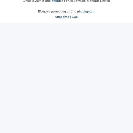
Δημιουργήθηκε από
phpBB
® Forum Software © phpBB Limited
Ελληνική μετάφραση από το
phpbbgr.com
Απόρρητο
|
Όροι