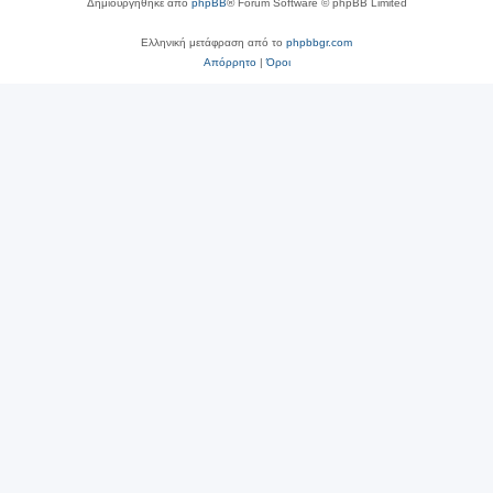
Δημιουργήθηκε από
phpBB
® Forum Software © phpBB Limited
Ελληνική μετάφραση από το
phpbbgr.com
Απόρρητο
|
Όροι