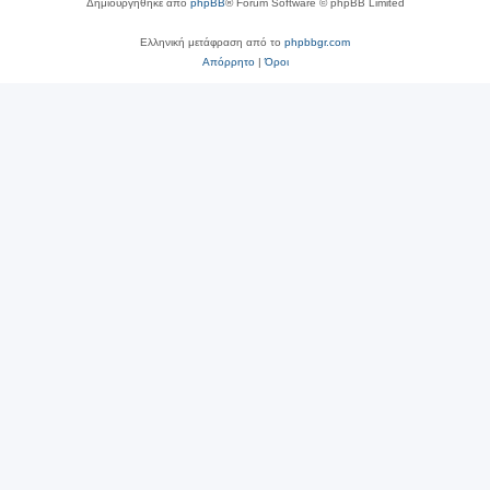
Δημιουργήθηκε από
phpBB
® Forum Software © phpBB Limited
Ελληνική μετάφραση από το
phpbbgr.com
Απόρρητο
|
Όροι