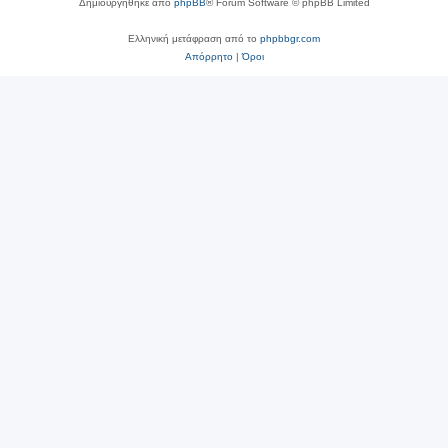
Δημιουργήθηκε από
phpBB
® Forum Software © phpBB Limited
Ελληνική μετάφραση από το
phpbbgr.com
Απόρρητο
|
Όροι