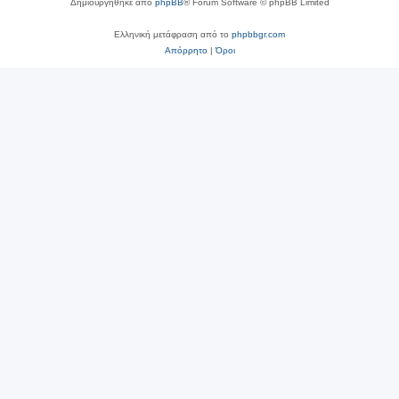
Δημιουργήθηκε από
phpBB
® Forum Software © phpBB Limited
Ελληνική μετάφραση από το
phpbbgr.com
Απόρρητο
|
Όροι