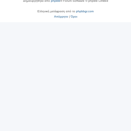
Δημιουργήθηκε από
phpBB
® Forum Software © phpBB Limited
Ελληνική μετάφραση από το
phpbbgr.com
Απόρρητο
|
Όροι