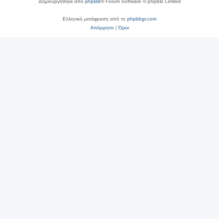
Δημιουργήθηκε από
phpBB
® Forum Software © phpBB Limited
Ελληνική μετάφραση από το
phpbbgr.com
Απόρρητο
|
Όροι