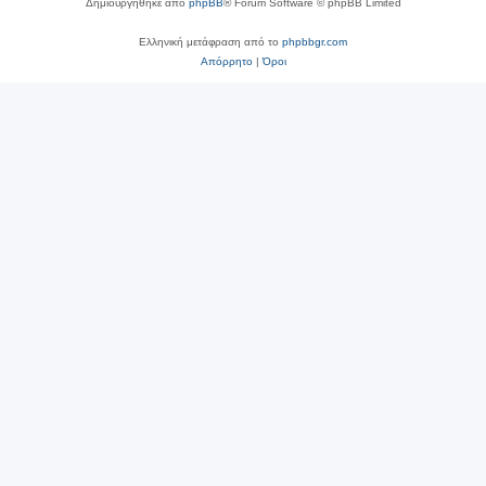
Δημιουργήθηκε από
phpBB
® Forum Software © phpBB Limited
Ελληνική μετάφραση από το
phpbbgr.com
Απόρρητο
|
Όροι