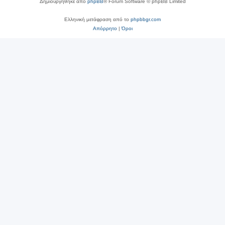
Δημιουργήθηκε από
phpBB
® Forum Software © phpBB Limited
Ελληνική μετάφραση από το
phpbbgr.com
Απόρρητο
|
Όροι