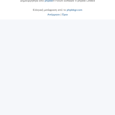
Δημιουργήθηκε από
phpBB
® Forum Software © phpBB Limited
Ελληνική μετάφραση από το
phpbbgr.com
Απόρρητο
|
Όροι