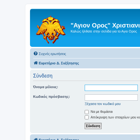
"Αγιον Ορος" Χριστια
Καλώς ήλθατε στην σελίδα για το Αγιο Ορος
Συχνές ερωτήσεις
Ευρετήριο Δ. Συζήτησης
Σύνδεση
Όνομα μέλους:
Κωδικός πρόσβασης:
Ξέχασα τον κωδικό μου
Να με θυμάσαι
Απόκρυψη των στοιχείων μου κατ