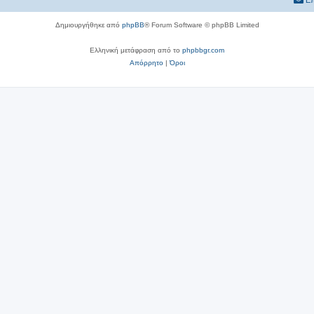
Επ
Δημιουργήθηκε από
phpBB
® Forum Software © phpBB Limited
Ελληνική μετάφραση από το
phpbbgr.com
Απόρρητο
|
Όροι