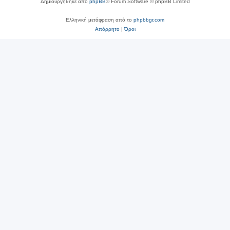
Δημιουργήθηκε από
phpBB
® Forum Software © phpBB Limited
Ελληνική μετάφραση από το
phpbbgr.com
Απόρρητο
|
Όροι