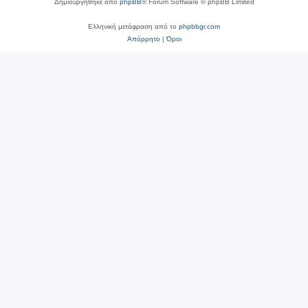
Δημιουργήθηκε από
phpBB
® Forum Software © phpBB Limited
Ελληνική μετάφραση από το
phpbbgr.com
Απόρρητο
|
Όροι