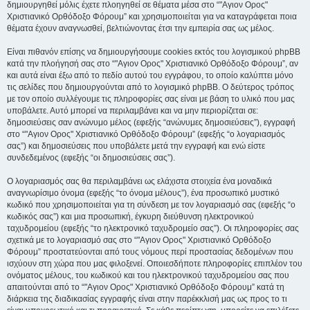
δημιουργηθεί μόλις έχετε πλοηγηθεί σε θέματα μέσα στο “"Αγιον Ορος"
Χριστιανικό Ορθόδοξο Φόρουμ” και χρησιμοποιείται για να καταγράφεται ποια
θέματα έχουν αναγνωσθεί, βελτιώνοντας έτσι την εμπειρία σας ως μέλος.
Είναι πιθανόν επίσης να δημιουργήσουμε cookies εκτός του λογισμικού phpBB
κατά την πλοήγησή σας στο “"Αγιον Ορος" Χριστιανικό Ορθόδοξο Φόρουμ”, αν
και αυτά είναι έξω από το πεδίο αυτού του εγγράφου, το οποίο καλύπτει μόνο
τις σελίδες που δημιουργούνται από το λογισμικό phpBB. Ο δεύτερος τρόπος
με τον οποίο συλλέγουμε τις πληροφορίες σας είναι με βάση το υλικό που μας
υποβάλετε. Αυτό μπορεί να περιλαμβάνει και να μην περιορίζεται σε:
δημοσιεύσεις σαν ανώνυμο μέλος (εφεξής “ανώνυμες δημοσιεύσεις”), εγγραφή
στο “"Αγιον Ορος" Χριστιανικό Ορθόδοξο Φόρουμ” (εφεξής “ο λογαριασμός
σας”) και δημοσιεύσεις που υποβάλετε μετά την εγγραφή και ενώ είστε
συνδεδεμένος (εφεξής “οι δημοσιεύσεις σας”).
Ο λογαριασμός σας θα περιλαμβάνει ως ελάχιστα στοιχεία ένα μοναδικά
αναγνωρίσιμο όνομα (εφεξής “το όνομα μέλους”), ένα προσωπικό μυστικό
κωδικό που χρησιμοποιείται για τη σύνδεση με τον λογαριασμό σας (εφεξής “ο
κωδικός σας”) και μια προσωπική, έγκυρη διεύθυνση ηλεκτρονικού
ταχυδρομείου (εφεξής “το ηλεκτρονικό ταχυδρομείο σας”). Οι πληροφορίες σας
σχετικά με το λογαριασμό σας στο “"Αγιον Ορος" Χριστιανικό Ορθόδοξο
Φόρουμ” προστατεύονται από τους νόμους περί προστασίας δεδομένων που
ισχύουν στη χώρα που μας φιλοξενεί. Οποιεσδήποτε πληροφορίες επιπλέον του
ονόματος μέλους, του κωδικού και του ηλεκτρονικού ταχυδρομείου σας που
απαιτούνται από το “"Αγιον Ορος" Χριστιανικό Ορθόδοξο Φόρουμ” κατά τη
διάρκεια της διαδικασίας εγγραφής είναι στην παρέκκλισή μας ως προς το τι