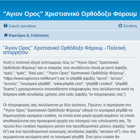
"Αγιον Ορος" Χριστιανικό Ορθόδοξο Φόρουμ
Συχνές ερωτήσεις
Σύνδεση
Ευρετήριο Δ. Συζήτησης
"Αγιον Ορος" Χριστιανικό Ορθόδοξο Φόρουμ - Πολιτική
απορρήτου
Αυτή η πολιτική εξηγεί λεπτομερώς πώς το “"Αγιον Ορος" Χριστιανικό
Ορθόδοξο Φόρουμ” και οι εταιρείες που συνδέονται στενά με αυτό (εφεξής
“εμείς”, “εμάς”, “δικό μας”, “"Αγιον Ορος" Χριστιανικό Ορθόδοξο Φόρουμ”,
“https://www.agiooros.net/forum”) και το phpBB (εφεξής “αυτοί”, “αυτών”,
“αυτούς”, “λογισμικό phpBB”, “www.phpbb.com”, “phpBB Limited”, “phpBB
Teams”) χρησιμοποιούν οποιεσδήποτε πληροφορίες που συλλέγονται κατά τη
διάρκεια κάθε συνεδρίας χρήσης από εσάς (εφεξής “οι πληροφορίες σας”).
Οι πληροφορίες σας συλλέγονται με δύο τρόπους. Πρώτον, η περιήγηση στο
“"Αγιον Ορος" Χριστιανικό Ορθόδοξο Φόρουμ” οδηγεί το λογισμικό phpBB να
δημιουργήσει ορισμένα cookies, τα οποία είναι μικρά αρχεία κειμένου τα οποία
αποθηκεύονται στα προσωρινά αρχεία του πλοηγού του υπολογιστή σας. Τα
πρώτα δύο cookies περιέχουν μόνον ένα προσδιοριστικό μέλους (εφεξής “user-
id”) και ένα προσδιοριστικό ανώνυμης συνεδρίας (εφεξής “session-id”), που σας
εκχωρούνται αυτόματα από το λογισμικό phpBB. Ένα τρίτο cookie θα