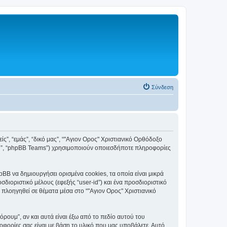
Σύνδεση
ς”, “εμάς”, “δικό μας”, “"Αγιον Ορος" Χριστιανικό Ορθόδοξο
ited”, “phpBB Teams”) χρησιμοποιούν οποιεσδήποτε πληροφορίες
BB να δημιουργήσει ορισμένα cookies, τα οποία είναι μικρά
ιοριστικό μέλους (εφεξής “user-id”) και ένα προσδιοριστικό
 πλοηγηθεί σε θέματα μέσα στο “"Αγιον Ορος" Χριστιανικό
ουμ”, αν και αυτά είναι έξω από το πεδίο αυτού του
οφορίες σας είναι με βάση το υλικό που μας υποβάλετε. Αυτό