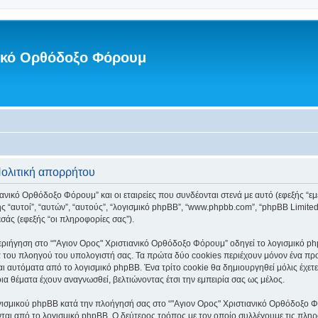
νικό Ορθόδοξο Φόρουμ
Πολιτική απορρήτου
ανικό Ορθόδοξο Φόρουμ” και οι εταιρείες που συνδέονται στενά με αυτό (εφεξής “εμεί
ξής “αυτοί”, “αυτών”, “αυτούς”, “λογισμικό phpBB”, “www.phpbb.com”, “phpBB Lim
σάς (εφεξής “οι πληροφορίες σας”).
ριήγηση στο “"Αγιον Ορος" Χριστιανικό Ορθόδοξο Φόρουμ” οδηγεί το λογισμικό php
 του πλοηγού του υπολογιστή σας. Τα πρώτα δύο cookies περιέχουν μόνον ένα προσδ
ι αυτόματα από το λογισμικό phpBB. Ένα τρίτο cookie θα δημιουργηθεί μόλις έχετε
α θέματα έχουν αναγνωσθεί, βελτιώνοντας έτσι την εμπειρία σας ως μέλος.
γισμικού phpBB κατά την πλοήγησή σας στο “"Αγιον Ορος" Χριστιανικό Ορθόδοξο Φόρ
ται από το λογισμικό phpBB. Ο δεύτερος τρόπος με τον οποίο συλλέγουμε τις πληρ