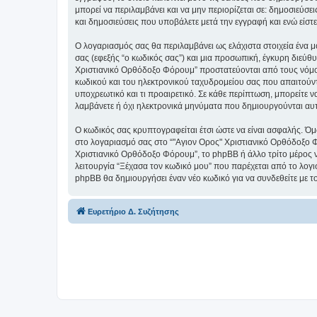
μπορεί να περιλαμβάνει και να μην περιορίζεται σε: δημοσιεύσ
και δημοσιεύσεις που υποβάλετε μετά την εγγραφή και ενώ είστε
Ο λογαριασμός σας θα περιλαμβάνει ως ελάχιστα στοιχεία ένα 
σας (εφεξής “ο κωδικός σας”) και μια προσωπική, έγκυρη διεύθ
Χριστιανικό Ορθόδοξο Φόρουμ” προστατεύονται από τους νόμο
κωδικού και του ηλεκτρονικού ταχυδρομείου σας που απαιτούντα
υποχρεωτικό και τι προαιρετικό. Σε κάθε περίπτωση, μπορείτε ν
λαμβάνετε ή όχι ηλεκτρονικά μηνύματα που δημιουργούνται αυ
Ο κωδικός σας κρυπτογραφείται έτσι ώστε να είναι ασφαλής. Όμω
στο λογαριασμό σας στο “"Αγιον Ορος" Χριστιανικό Ορθόδοξο Φ
Χριστιανικό Ορθόδοξο Φόρουμ”, το phpBB ή άλλο τρίτο μέρος να
λειτουργία “Ξέχασα τον κωδικό μου” που παρέχεται από το λογι
phpBB θα δημιουργήσει έναν νέο κωδικό για να συνδεθείτε με τ
Ευρετήριο Δ. Συζήτησης