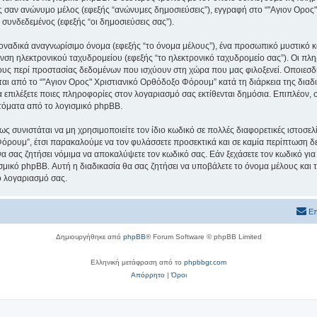
εις σαν ανώνυμο μέλος (εφεξής “ανώνυμες δημοσιεύσεις”), εγγραφή στο “"Αγιον Ορο
 συνδεδεμένος (εφεξής “οι δημοσιεύσεις σας”).
μοναδικά αναγνωρίσιμο όνομα (εφεξής “το όνομα μέλους”), ένα προσωπικό μυστικό κ
υνση ηλεκτρονικού ταχυδρομείου (εφεξής “το ηλεκτρονικό ταχυδρομείο σας”). Οι πλ
υς περί προστασίας δεδομένων που ισχύουν στη χώρα που μας φιλοξενεί. Οποιεσδ
ι από το “"Αγιον Ορος" Χριστιανικό Ορθόδοξο Φόρουμ” κατά τη διάρκεια της διαδικ
α επιλέξετε ποιες πληροφορίες στον λογαριασμό σας εκτίθενται δημόσια. Επιπλέον, 
τόματα από το λογισμικό phpBB.
ς συνιστάται να μη χρησιμοποιείτε τον ίδιο κωδικό σε πολλές διαφορετικές ιστοσελ
όρουμ”, έτσι παρακαλούμε να τον φυλάσσετε προσεκτικά και σε καμία περίπτωση δε
 σας ζητήσει νόμιμα να αποκαλύψετε τον κωδικό σας. Εάν ξεχάσετε τον κωδικό για
σμικό phpBB. Αυτή η διαδικασία θα σας ζητήσει να υποβάλετε το όνομα μέλους και τ
ο λογαριασμό σας.
Επ
Δημιουργήθηκε από
phpBB
® Forum Software © phpBB Limited
Ελληνική μετάφραση από το
phpbbgr.com
Απόρρητο
|
Όροι