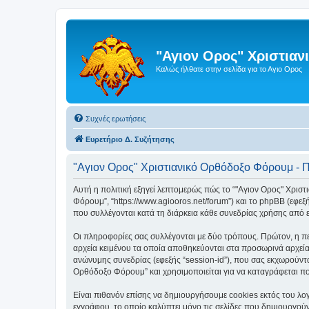
"Αγιον Ορος" Χριστια
Καλώς ήλθατε στην σελίδα για το Αγιο Ορος
Συχνές ερωτήσεις
Ευρετήριο Δ. Συζήτησης
"Αγιον Ορος" Χριστιανικό Ορθόδοξο Φόρουμ - 
Αυτή η πολιτική εξηγεί λεπτομερώς πώς το “"Αγιον Ορος" Χριστι
Φόρουμ”, “https://www.agiooros.net/forum”) και το phpBB (εφε
που συλλέγονται κατά τη διάρκεια κάθε συνεδρίας χρήσης από ε
Οι πληροφορίες σας συλλέγονται με δύο τρόπους. Πρώτον, η πε
αρχεία κειμένου τα οποία αποθηκεύονται στα προσωρινά αρχεία
ανώνυμης συνεδρίας (εφεξής “session-id”), που σας εκχωρούντα
Ορθόδοξο Φόρουμ” και χρησιμοποιείται για να καταγράφεται ποι
Είναι πιθανόν επίσης να δημιουργήσουμε cookies εκτός του λο
εγγράφου, το οποίο καλύπτει μόνο τις σελίδες που δημιουργούν