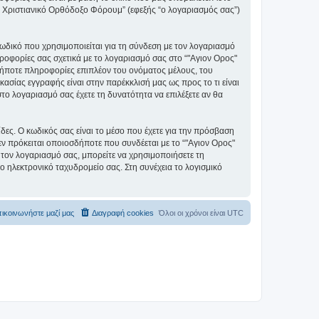
ς" Χριστιανικό Ορθόδοξο Φόρουμ” (εφεξής “ο λογαριασμός σας”)
ωδικό που χρησιμοποιείται για τη σύνδεση με τον λογαριασμό
ηροφορίες σας σχετικά με το λογαριασμό σας στο “"Αγιον Ορος"
ήποτε πληροφορίες επιπλέον του ονόματος μέλους, του
ασίας εγγραφής είναι στην παρέκκλισή μας ως προς το τι είναι
στο λογαριασμό σας έχετε τη δυνατότητα να επιλέξετε αν θα
ίδες. Ο κωδικός σας είναι το μέσο που έχετε για την πρόσβαση
ν πρόκειται οποιοσδήποτε που συνδέεται με το “"Αγιον Ορος"
 τον λογαριασμό σας, μπορείτε να χρησιμοποιήσετε τη
ο ηλεκτρονικό ταχυδρομείο σας. Στη συνέχεια το λογισμικό
ικοινωνήστε μαζί μας
Διαγραφή cookies
Όλοι οι χρόνοι είναι
UTC