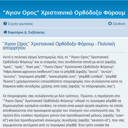
"Αγιον Ορος" Χριστιανικό Ορθόδοξο Φόρουμ
Συχνές ερωτήσεις
Σύνδεση
Ευρετήριο Δ. Συζήτησης
"Αγιον Ορος" Χριστιανικό Ορθόδοξο Φόρουμ - Πολιτική
απορρήτου
Αυτή η πολιτική εξηγεί λεπτομερώς πώς το “"Αγιον Ορος" Χριστιανικό
Ορθόδοξο Φόρουμ” και οι εταιρείες που συνδέονται στενά με αυτό (εφεξής
“εμείς”, “εμάς”, “δικό μας”, “"Αγιον Ορος" Χριστιανικό Ορθόδοξο Φόρουμ”,
“https://www.agiooros.net/forum”) και το phpBB (εφεξής “αυτοί”, “αυτών”,
“αυτούς”, “λογισμικό phpBB”, “www.phpbb.com”, “phpBB Limited”, “phpBB
Teams”) χρησιμοποιούν οποιεσδήποτε πληροφορίες που συλλέγονται κατά τη
διάρκεια κάθε συνεδρίας χρήσης από εσάς (εφεξής “οι πληροφορίες σας”).
Οι πληροφορίες σας συλλέγονται με δύο τρόπους. Πρώτον, η περιήγηση στο
“"Αγιον Ορος" Χριστιανικό Ορθόδοξο Φόρουμ” οδηγεί το λογισμικό phpBB να
δημιουργήσει ορισμένα cookies, τα οποία είναι μικρά αρχεία κειμένου τα οποία
αποθηκεύονται στα προσωρινά αρχεία του πλοηγού του υπολογιστή σας. Τα
πρώτα δύο cookies περιέχουν μόνον ένα προσδιοριστικό μέλους (εφεξής “user-
id”) και ένα προσδιοριστικό ανώνυμης συνεδρίας (εφεξής “session-id”), που σας
εκχωρούνται αυτόματα από το λογισμικό phpBB. Ένα τρίτο cookie θα