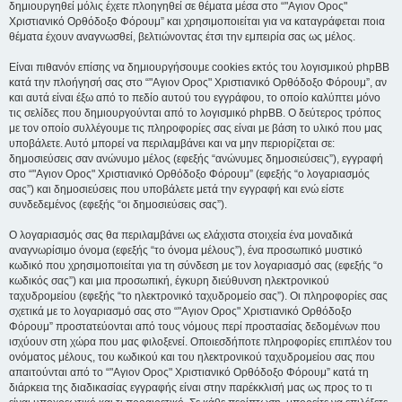
δημιουργηθεί μόλις έχετε πλοηγηθεί σε θέματα μέσα στο “"Αγιον Ορος"
Χριστιανικό Ορθόδοξο Φόρουμ” και χρησιμοποιείται για να καταγράφεται ποια
θέματα έχουν αναγνωσθεί, βελτιώνοντας έτσι την εμπειρία σας ως μέλος.
Είναι πιθανόν επίσης να δημιουργήσουμε cookies εκτός του λογισμικού phpBB
κατά την πλοήγησή σας στο “"Αγιον Ορος" Χριστιανικό Ορθόδοξο Φόρουμ”, αν
και αυτά είναι έξω από το πεδίο αυτού του εγγράφου, το οποίο καλύπτει μόνο
τις σελίδες που δημιουργούνται από το λογισμικό phpBB. Ο δεύτερος τρόπος
με τον οποίο συλλέγουμε τις πληροφορίες σας είναι με βάση το υλικό που μας
υποβάλετε. Αυτό μπορεί να περιλαμβάνει και να μην περιορίζεται σε:
δημοσιεύσεις σαν ανώνυμο μέλος (εφεξής “ανώνυμες δημοσιεύσεις”), εγγραφή
στο “"Αγιον Ορος" Χριστιανικό Ορθόδοξο Φόρουμ” (εφεξής “ο λογαριασμός
σας”) και δημοσιεύσεις που υποβάλετε μετά την εγγραφή και ενώ είστε
συνδεδεμένος (εφεξής “οι δημοσιεύσεις σας”).
Ο λογαριασμός σας θα περιλαμβάνει ως ελάχιστα στοιχεία ένα μοναδικά
αναγνωρίσιμο όνομα (εφεξής “το όνομα μέλους”), ένα προσωπικό μυστικό
κωδικό που χρησιμοποιείται για τη σύνδεση με τον λογαριασμό σας (εφεξής “ο
κωδικός σας”) και μια προσωπική, έγκυρη διεύθυνση ηλεκτρονικού
ταχυδρομείου (εφεξής “το ηλεκτρονικό ταχυδρομείο σας”). Οι πληροφορίες σας
σχετικά με το λογαριασμό σας στο “"Αγιον Ορος" Χριστιανικό Ορθόδοξο
Φόρουμ” προστατεύονται από τους νόμους περί προστασίας δεδομένων που
ισχύουν στη χώρα που μας φιλοξενεί. Οποιεσδήποτε πληροφορίες επιπλέον του
ονόματος μέλους, του κωδικού και του ηλεκτρονικού ταχυδρομείου σας που
απαιτούνται από το “"Αγιον Ορος" Χριστιανικό Ορθόδοξο Φόρουμ” κατά τη
διάρκεια της διαδικασίας εγγραφής είναι στην παρέκκλισή μας ως προς το τι