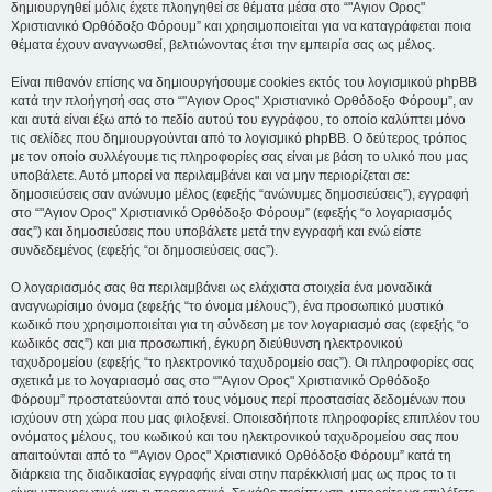
δημιουργηθεί μόλις έχετε πλοηγηθεί σε θέματα μέσα στο “"Αγιον Ορος"
Χριστιανικό Ορθόδοξο Φόρουμ” και χρησιμοποιείται για να καταγράφεται ποια
θέματα έχουν αναγνωσθεί, βελτιώνοντας έτσι την εμπειρία σας ως μέλος.
Είναι πιθανόν επίσης να δημιουργήσουμε cookies εκτός του λογισμικού phpBB
κατά την πλοήγησή σας στο “"Αγιον Ορος" Χριστιανικό Ορθόδοξο Φόρουμ”, αν
και αυτά είναι έξω από το πεδίο αυτού του εγγράφου, το οποίο καλύπτει μόνο
τις σελίδες που δημιουργούνται από το λογισμικό phpBB. Ο δεύτερος τρόπος
με τον οποίο συλλέγουμε τις πληροφορίες σας είναι με βάση το υλικό που μας
υποβάλετε. Αυτό μπορεί να περιλαμβάνει και να μην περιορίζεται σε:
δημοσιεύσεις σαν ανώνυμο μέλος (εφεξής “ανώνυμες δημοσιεύσεις”), εγγραφή
στο “"Αγιον Ορος" Χριστιανικό Ορθόδοξο Φόρουμ” (εφεξής “ο λογαριασμός
σας”) και δημοσιεύσεις που υποβάλετε μετά την εγγραφή και ενώ είστε
συνδεδεμένος (εφεξής “οι δημοσιεύσεις σας”).
Ο λογαριασμός σας θα περιλαμβάνει ως ελάχιστα στοιχεία ένα μοναδικά
αναγνωρίσιμο όνομα (εφεξής “το όνομα μέλους”), ένα προσωπικό μυστικό
κωδικό που χρησιμοποιείται για τη σύνδεση με τον λογαριασμό σας (εφεξής “ο
κωδικός σας”) και μια προσωπική, έγκυρη διεύθυνση ηλεκτρονικού
ταχυδρομείου (εφεξής “το ηλεκτρονικό ταχυδρομείο σας”). Οι πληροφορίες σας
σχετικά με το λογαριασμό σας στο “"Αγιον Ορος" Χριστιανικό Ορθόδοξο
Φόρουμ” προστατεύονται από τους νόμους περί προστασίας δεδομένων που
ισχύουν στη χώρα που μας φιλοξενεί. Οποιεσδήποτε πληροφορίες επιπλέον του
ονόματος μέλους, του κωδικού και του ηλεκτρονικού ταχυδρομείου σας που
απαιτούνται από το “"Αγιον Ορος" Χριστιανικό Ορθόδοξο Φόρουμ” κατά τη
διάρκεια της διαδικασίας εγγραφής είναι στην παρέκκλισή μας ως προς το τι