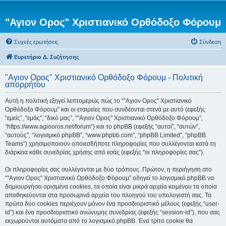
"Αγιον Ορος" Χριστιανικό Ορθόδοξο Φόρουμ
Συχνές ερωτήσεις
Σύνδεση
Ευρετήριο Δ. Συζήτησης
"Αγιον Ορος" Χριστιανικό Ορθόδοξο Φόρουμ - Πολιτική
απορρήτου
Αυτή η πολιτική εξηγεί λεπτομερώς πώς το “"Αγιον Ορος" Χριστιανικό
Ορθόδοξο Φόρουμ” και οι εταιρείες που συνδέονται στενά με αυτό (εφεξής
“εμείς”, “εμάς”, “δικό μας”, “"Αγιον Ορος" Χριστιανικό Ορθόδοξο Φόρουμ”,
“https://www.agiooros.net/forum”) και το phpBB (εφεξής “αυτοί”, “αυτών”,
“αυτούς”, “λογισμικό phpBB”, “www.phpbb.com”, “phpBB Limited”, “phpBB
Teams”) χρησιμοποιούν οποιεσδήποτε πληροφορίες που συλλέγονται κατά τη
διάρκεια κάθε συνεδρίας χρήσης από εσάς (εφεξής “οι πληροφορίες σας”).
Οι πληροφορίες σας συλλέγονται με δύο τρόπους. Πρώτον, η περιήγηση στο
“"Αγιον Ορος" Χριστιανικό Ορθόδοξο Φόρουμ” οδηγεί το λογισμικό phpBB να
δημιουργήσει ορισμένα cookies, τα οποία είναι μικρά αρχεία κειμένου τα οποία
αποθηκεύονται στα προσωρινά αρχεία του πλοηγού του υπολογιστή σας. Τα
πρώτα δύο cookies περιέχουν μόνον ένα προσδιοριστικό μέλους (εφεξής “user-
id”) και ένα προσδιοριστικό ανώνυμης συνεδρίας (εφεξής “session-id”), που σας
εκχωρούνται αυτόματα από το λογισμικό phpBB. Ένα τρίτο cookie θα