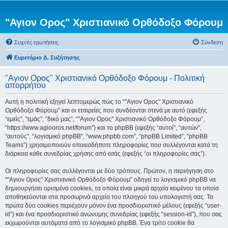
"Αγιον Ορος" Χριστιανικό Ορθόδοξο Φόρουμ
Συχνές ερωτήσεις
Σύνδεση
Ευρετήριο Δ. Συζήτησης
"Αγιον Ορος" Χριστιανικό Ορθόδοξο Φόρουμ - Πολιτική
απορρήτου
Αυτή η πολιτική εξηγεί λεπτομερώς πώς το “"Αγιον Ορος" Χριστιανικό
Ορθόδοξο Φόρουμ” και οι εταιρείες που συνδέονται στενά με αυτό (εφεξής
“εμείς”, “εμάς”, “δικό μας”, “"Αγιον Ορος" Χριστιανικό Ορθόδοξο Φόρουμ”,
“https://www.agiooros.net/forum”) και το phpBB (εφεξής “αυτοί”, “αυτών”,
“αυτούς”, “λογισμικό phpBB”, “www.phpbb.com”, “phpBB Limited”, “phpBB
Teams”) χρησιμοποιούν οποιεσδήποτε πληροφορίες που συλλέγονται κατά τη
διάρκεια κάθε συνεδρίας χρήσης από εσάς (εφεξής “οι πληροφορίες σας”).
Οι πληροφορίες σας συλλέγονται με δύο τρόπους. Πρώτον, η περιήγηση στο
“"Αγιον Ορος" Χριστιανικό Ορθόδοξο Φόρουμ” οδηγεί το λογισμικό phpBB να
δημιουργήσει ορισμένα cookies, τα οποία είναι μικρά αρχεία κειμένου τα οποία
αποθηκεύονται στα προσωρινά αρχεία του πλοηγού του υπολογιστή σας. Τα
πρώτα δύο cookies περιέχουν μόνον ένα προσδιοριστικό μέλους (εφεξής “user-
id”) και ένα προσδιοριστικό ανώνυμης συνεδρίας (εφεξής “session-id”), που σας
εκχωρούνται αυτόματα από το λογισμικό phpBB. Ένα τρίτο cookie θα