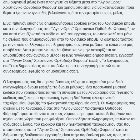
δημιουργηθεί μόλις έχετε πλοηγηθεί σε θέματα μέσα στο “"Αγιον Ορος"
Χριστιανικό Ορθόδοξο Φόρουμ” και χρησιμοποιείται για να καταγράφεται ποια
θέματα έχουν αναγνωσθεί, βελτιώνοντας έτσι την εμπειρία σας ως μέλος.
Είναι πιθανόν επίσης να δημιουργήσουμε cookies εκτός του λογισμικού phpBB
κατά την πλοήγησή σας στο “"Αγιον Ορος" Χριστιανικό Ορθόδοξο Φόρουμ”, αν
και αυτά είναι έξω από το πεδίο αυτού του εγγράφου, το οποίο καλύπτει μόνο
τις σελίδες που δημιουργούνται από το λογισμικό phpBB. Ο δεύτερος τρόπος
με τον οποίο συλλέγουμε τις πληροφορίες σας είναι με βάση το υλικό που μας
υποβάλετε. Αυτό μπορεί να περιλαμβάνει και να μην περιορίζεται σε:
δημοσιεύσεις σαν ανώνυμο μέλος (εφεξής “ανώνυμες δημοσιεύσεις”), εγγραφή
στο “"Αγιον Ορος" Χριστιανικό Ορθόδοξο Φόρουμ” (εφεξής “ο λογαριασμός
σας”) και δημοσιεύσεις που υποβάλετε μετά την εγγραφή και ενώ είστε
συνδεδεμένος (εφεξής “οι δημοσιεύσεις σας”).
Ο λογαριασμός σας θα περιλαμβάνει ως ελάχιστα στοιχεία ένα μοναδικά
αναγνωρίσιμο όνομα (εφεξής “το όνομα μέλους”), ένα προσωπικό μυστικό
κωδικό που χρησιμοποιείται για τη σύνδεση με τον λογαριασμό σας (εφεξής “ο
κωδικός σας”) και μια προσωπική, έγκυρη διεύθυνση ηλεκτρονικού
ταχυδρομείου (εφεξής “το ηλεκτρονικό ταχυδρομείο σας”). Οι πληροφορίες σας
σχετικά με το λογαριασμό σας στο “"Αγιον Ορος" Χριστιανικό Ορθόδοξο
Φόρουμ” προστατεύονται από τους νόμους περί προστασίας δεδομένων που
ισχύουν στη χώρα που μας φιλοξενεί. Οποιεσδήποτε πληροφορίες επιπλέον του
ονόματος μέλους, του κωδικού και του ηλεκτρονικού ταχυδρομείου σας που
απαιτούνται από το “"Αγιον Ορος" Χριστιανικό Ορθόδοξο Φόρουμ” κατά τη
διάρκεια της διαδικασίας εγγραφής είναι στην παρέκκλισή μας ως προς το τι