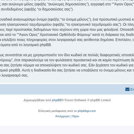
εις σαν ανώνυμο μέλος (εφεξής “ανώνυμες δημοσιεύσεις”), εγγραφή στο “"Αγιον Ορο
 συνδεδεμένος (εφεξής “οι δημοσιεύσεις σας”).
μοναδικά αναγνωρίσιμο όνομα (εφεξής “το όνομα μέλους”), ένα προσωπικό μυστικό κ
υνση ηλεκτρονικού ταχυδρομείου (εφεξής “το ηλεκτρονικό ταχυδρομείο σας”). Οι πλ
υς περί προστασίας δεδομένων που ισχύουν στη χώρα που μας φιλοξενεί. Οποιεσδ
ι από το “"Αγιον Ορος" Χριστιανικό Ορθόδοξο Φόρουμ” κατά τη διάρκεια της διαδικ
α επιλέξετε ποιες πληροφορίες στον λογαριασμό σας εκτίθενται δημόσια. Επιπλέον, 
τόματα από το λογισμικό phpBB.
ς συνιστάται να μη χρησιμοποιείτε τον ίδιο κωδικό σε πολλές διαφορετικές ιστοσελ
όρουμ”, έτσι παρακαλούμε να τον φυλάσσετε προσεκτικά και σε καμία περίπτωση δε
 σας ζητήσει νόμιμα να αποκαλύψετε τον κωδικό σας. Εάν ξεχάσετε τον κωδικό για
σμικό phpBB. Αυτή η διαδικασία θα σας ζητήσει να υποβάλετε το όνομα μέλους και τ
ο λογαριασμό σας.
Επ
Δημιουργήθηκε από
phpBB
® Forum Software © phpBB Limited
Ελληνική μετάφραση από το
phpbbgr.com
Απόρρητο
|
Όροι