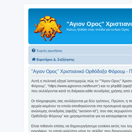
"Αγιον Ορος" Χριστια
Καλώς ήλθατε στην σελίδα για το Αγιο Ορος
Συχνές ερωτήσεις
Ευρετήριο Δ. Συζήτησης
"Αγιον Ορος" Χριστιανικό Ορθόδοξο Φόρουμ - 
Αυτή η πολιτική εξηγεί λεπτομερώς πώς το “"Αγιον Ορος" Χριστι
Φόρουμ”, “https://www.agiooros.net/forum”) και το phpBB (εφε
που συλλέγονται κατά τη διάρκεια κάθε συνεδρίας χρήσης από ε
Οι πληροφορίες σας συλλέγονται με δύο τρόπους. Πρώτον, η πε
αρχεία κειμένου τα οποία αποθηκεύονται στα προσωρινά αρχεία
ανώνυμης συνεδρίας (εφεξής “session-id”), που σας εκχωρούντα
Ορθόδοξο Φόρουμ” και χρησιμοποιείται για να καταγράφεται ποι
Είναι πιθανόν επίσης να δημιουργήσουμε cookies εκτός του λο
εγγράφου, το οποίο καλύπτει μόνο τις σελίδες που δημιουργούν