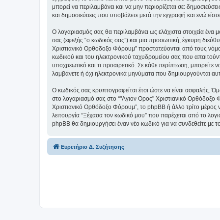
μπορεί να περιλαμβάνει και να μην περιορίζεται σε: δημοσιεύσ
και δημοσιεύσεις που υποβάλετε μετά την εγγραφή και ενώ είστε
Ο λογαριασμός σας θα περιλαμβάνει ως ελάχιστα στοιχεία ένα 
σας (εφεξής “ο κωδικός σας”) και μια προσωπική, έγκυρη διεύθ
Χριστιανικό Ορθόδοξο Φόρουμ” προστατεύονται από τους νόμο
κωδικού και του ηλεκτρονικού ταχυδρομείου σας που απαιτούντα
υποχρεωτικό και τι προαιρετικό. Σε κάθε περίπτωση, μπορείτε ν
λαμβάνετε ή όχι ηλεκτρονικά μηνύματα που δημιουργούνται αυ
Ο κωδικός σας κρυπτογραφείται έτσι ώστε να είναι ασφαλής. Όμω
στο λογαριασμό σας στο “"Αγιον Ορος" Χριστιανικό Ορθόδοξο Φ
Χριστιανικό Ορθόδοξο Φόρουμ”, το phpBB ή άλλο τρίτο μέρος να
λειτουργία “Ξέχασα τον κωδικό μου” που παρέχεται από το λογι
phpBB θα δημιουργήσει έναν νέο κωδικό για να συνδεθείτε με τ
Ευρετήριο Δ. Συζήτησης