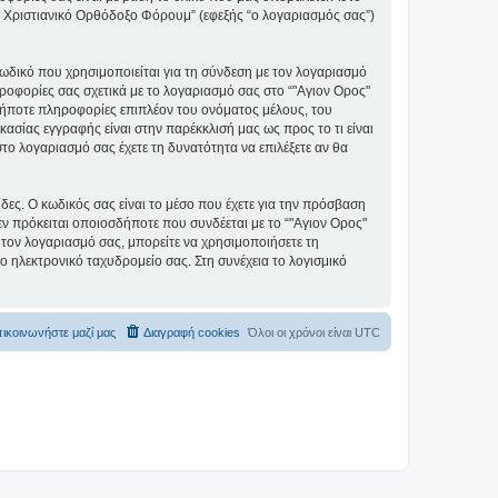
ς" Χριστιανικό Ορθόδοξο Φόρουμ” (εφεξής “ο λογαριασμός σας”)
ωδικό που χρησιμοποιείται για τη σύνδεση με τον λογαριασμό
ηροφορίες σας σχετικά με το λογαριασμό σας στο “"Αγιον Ορος"
ήποτε πληροφορίες επιπλέον του ονόματος μέλους, του
ασίας εγγραφής είναι στην παρέκκλισή μας ως προς το τι είναι
στο λογαριασμό σας έχετε τη δυνατότητα να επιλέξετε αν θα
ίδες. Ο κωδικός σας είναι το μέσο που έχετε για την πρόσβαση
ν πρόκειται οποιοσδήποτε που συνδέεται με το “"Αγιον Ορος"
 τον λογαριασμό σας, μπορείτε να χρησιμοποιήσετε τη
ο ηλεκτρονικό ταχυδρομείο σας. Στη συνέχεια το λογισμικό
ικοινωνήστε μαζί μας
Διαγραφή cookies
Όλοι οι χρόνοι είναι
UTC