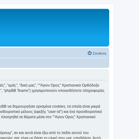
Σύνδεση
ς”, “εμάς”, “δικό μας”, “"Αγιον Ορος" Χριστιανικό Ορθόδοξο
ited”, “phpBB Teams”) χρησιμοποιούν οποιεσδήποτε πληροφορίες
BB να δημιουργήσει ορισμένα cookies, τα οποία είναι μικρά
ιοριστικό μέλους (εφεξής “user-id”) και ένα προσδιοριστικό
 πλοηγηθεί σε θέματα μέσα στο “"Αγιον Ορος" Χριστιανικό
ουμ”, αν και αυτά είναι έξω από το πεδίο αυτού του
οφορίες σας είναι με βάση το υλικό που μας υποβάλετε. Αυτό