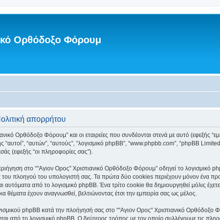
νικό Ορθόδοξο Φόρουμ
Πολιτική απορρήτου
ανικό Ορθόδοξο Φόρουμ” και οι εταιρείες που συνδέονται στενά με αυτό (εφεξής “εμεί
ξής “αυτοί”, “αυτών”, “αυτούς”, “λογισμικό phpBB”, “www.phpbb.com”, “phpBB Lim
σάς (εφεξής “οι πληροφορίες σας”).
ριήγηση στο “"Αγιον Ορος" Χριστιανικό Ορθόδοξο Φόρουμ” οδηγεί το λογισμικό php
 του πλοηγού του υπολογιστή σας. Τα πρώτα δύο cookies περιέχουν μόνον ένα προσδ
ι αυτόματα από το λογισμικό phpBB. Ένα τρίτο cookie θα δημιουργηθεί μόλις έχετε
α θέματα έχουν αναγνωσθεί, βελτιώνοντας έτσι την εμπειρία σας ως μέλος.
γισμικού phpBB κατά την πλοήγησή σας στο “"Αγιον Ορος" Χριστιανικό Ορθόδοξο Φόρ
ται από το λογισμικό phpBB. Ο δεύτερος τρόπος με τον οποίο συλλέγουμε τις πληρ