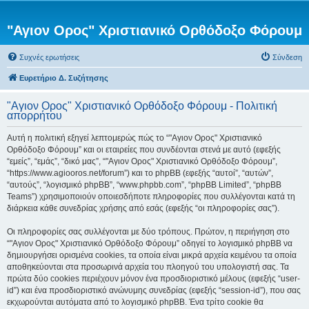
"Αγιον Ορος" Χριστιανικό Ορθόδοξο Φόρουμ
Συχνές ερωτήσεις
Σύνδεση
Ευρετήριο Δ. Συζήτησης
"Αγιον Ορος" Χριστιανικό Ορθόδοξο Φόρουμ - Πολιτική
απορρήτου
Αυτή η πολιτική εξηγεί λεπτομερώς πώς το “"Αγιον Ορος" Χριστιανικό
Ορθόδοξο Φόρουμ” και οι εταιρείες που συνδέονται στενά με αυτό (εφεξής
“εμείς”, “εμάς”, “δικό μας”, “"Αγιον Ορος" Χριστιανικό Ορθόδοξο Φόρουμ”,
“https://www.agiooros.net/forum”) και το phpBB (εφεξής “αυτοί”, “αυτών”,
“αυτούς”, “λογισμικό phpBB”, “www.phpbb.com”, “phpBB Limited”, “phpBB
Teams”) χρησιμοποιούν οποιεσδήποτε πληροφορίες που συλλέγονται κατά τη
διάρκεια κάθε συνεδρίας χρήσης από εσάς (εφεξής “οι πληροφορίες σας”).
Οι πληροφορίες σας συλλέγονται με δύο τρόπους. Πρώτον, η περιήγηση στο
“"Αγιον Ορος" Χριστιανικό Ορθόδοξο Φόρουμ” οδηγεί το λογισμικό phpBB να
δημιουργήσει ορισμένα cookies, τα οποία είναι μικρά αρχεία κειμένου τα οποία
αποθηκεύονται στα προσωρινά αρχεία του πλοηγού του υπολογιστή σας. Τα
πρώτα δύο cookies περιέχουν μόνον ένα προσδιοριστικό μέλους (εφεξής “user-
id”) και ένα προσδιοριστικό ανώνυμης συνεδρίας (εφεξής “session-id”), που σας
εκχωρούνται αυτόματα από το λογισμικό phpBB. Ένα τρίτο cookie θα