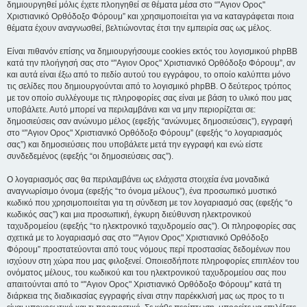
δημιουργηθεί μόλις έχετε πλοηγηθεί σε θέματα μέσα στο “"Αγιον Ορος"
Χριστιανικό Ορθόδοξο Φόρουμ” και χρησιμοποιείται για να καταγράφεται ποια
θέματα έχουν αναγνωσθεί, βελτιώνοντας έτσι την εμπειρία σας ως μέλος.
Είναι πιθανόν επίσης να δημιουργήσουμε cookies εκτός του λογισμικού phpBB
κατά την πλοήγησή σας στο “"Αγιον Ορος" Χριστιανικό Ορθόδοξο Φόρουμ”, αν
και αυτά είναι έξω από το πεδίο αυτού του εγγράφου, το οποίο καλύπτει μόνο
τις σελίδες που δημιουργούνται από το λογισμικό phpBB. Ο δεύτερος τρόπος
με τον οποίο συλλέγουμε τις πληροφορίες σας είναι με βάση το υλικό που μας
υποβάλετε. Αυτό μπορεί να περιλαμβάνει και να μην περιορίζεται σε:
δημοσιεύσεις σαν ανώνυμο μέλος (εφεξής “ανώνυμες δημοσιεύσεις”), εγγραφή
στο “"Αγιον Ορος" Χριστιανικό Ορθόδοξο Φόρουμ” (εφεξής “ο λογαριασμός
σας”) και δημοσιεύσεις που υποβάλετε μετά την εγγραφή και ενώ είστε
συνδεδεμένος (εφεξής “οι δημοσιεύσεις σας”).
Ο λογαριασμός σας θα περιλαμβάνει ως ελάχιστα στοιχεία ένα μοναδικά
αναγνωρίσιμο όνομα (εφεξής “το όνομα μέλους”), ένα προσωπικό μυστικό
κωδικό που χρησιμοποιείται για τη σύνδεση με τον λογαριασμό σας (εφεξής “ο
κωδικός σας”) και μια προσωπική, έγκυρη διεύθυνση ηλεκτρονικού
ταχυδρομείου (εφεξής “το ηλεκτρονικό ταχυδρομείο σας”). Οι πληροφορίες σας
σχετικά με το λογαριασμό σας στο “"Αγιον Ορος" Χριστιανικό Ορθόδοξο
Φόρουμ” προστατεύονται από τους νόμους περί προστασίας δεδομένων που
ισχύουν στη χώρα που μας φιλοξενεί. Οποιεσδήποτε πληροφορίες επιπλέον του
ονόματος μέλους, του κωδικού και του ηλεκτρονικού ταχυδρομείου σας που
απαιτούνται από το “"Αγιον Ορος" Χριστιανικό Ορθόδοξο Φόρουμ” κατά τη
διάρκεια της διαδικασίας εγγραφής είναι στην παρέκκλισή μας ως προς το τι